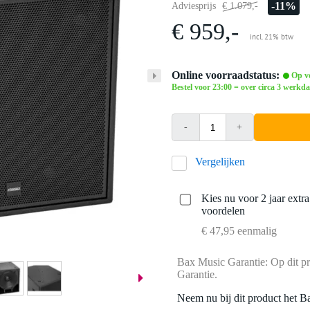
-11%
Adviesprijs
€ 1.079,-
€ 959,-
incl. 21% btw
Online voorraadstatus:
Op vo
Bestel voor 23:00 = over circa 3 werkda
-
+
Vergelijken
Kies nu voor 2 jaar extr
voordelen
€ 47,95 eenmalig
Bax Music Garantie: Op dit pr
Garantie.
Neem nu bij dit product het B