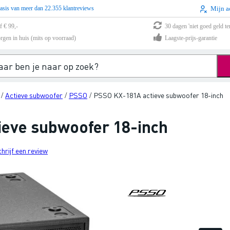
asis van meer dan 22.355 klantreviews
Mijn a
f € 99,-
30 dagen 'niet goed geld te
rgen in huis (mits op voorraad)
Laagste-prijs-garantie
Actieve subwoofer
PSSO
PSSO KX-181A actieve subwoofer 18-inch
/
/
/
eve subwoofer 18-inch
chrijf een review