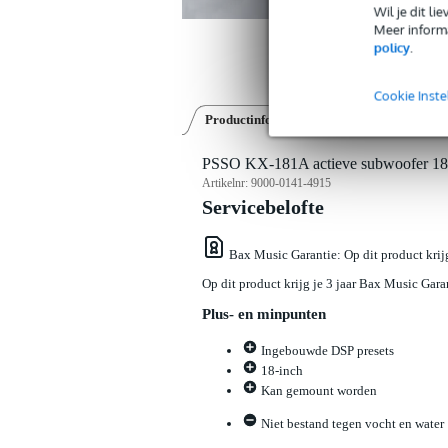
Wil je dit l
Meer informa
policy
.
Cookie Inste
Productinformatie
Reviews
(0)
Down
PSSO KX-181A actieve subwoofer 18
Artikelnr:
9000-0141-4915
Servicebelofte
Bax Music Garantie
: Op dit product kri
Op dit product krijg je 3 jaar Bax Music Gara
Plus- en minpunten
Ingebouwde DSP presets
18-inch
Kan gemount worden
Niet bestand tegen vocht en water