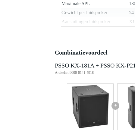
Maximale SPL
13
Gewicht per luidspreker
54
Aansluitingen luidspreker
XL
Maximum frequentie
40
subwoofer
Vergrendelbare
j
speakeraansluiting
Combinatievoordeel
Gewicht en afmetingen inclusief verpakking
PSSO KX-181A + PSSO KX-P2
Artikelnr: 9000-0141-4918
Gewicht
23
(incl. verpakking)
Afmeting
45,
(incl. verpakking)
Productspecificaties
+
Psso KX-181A actieve subwoofe
stroomlevering: 230 V AC, 50 
stroomverbruik: 1800 W
IP-classificatie: IP20
stroom-connectie: mains via P-
vermogen: 1400 W