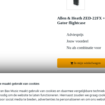
Allen & Heath ZED-22FX +
Gator flightcase
Adviesprijs
Jouw voordeel
Nu als combinatie voor
In mijn winkelwagen
Productinformatie
e maakt gebruik van cookies
van Bax Music maakt gebruik van cookies en daarmee vergelijkbare techniek
 nodig om de website te laten functioneren. Hiernaast zouden we graag cook
 99,-
3 jaar Bax Music garantie
Grati
voor social media te bieden, advertenties te personaliseren en om ons websi
ug' garantie
Laagste-prijs-garantie
Grati