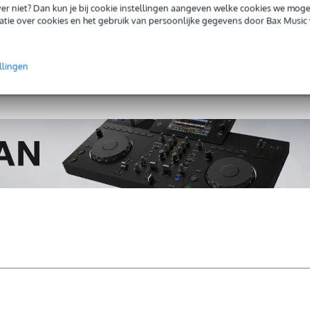
iever niet? Dan kun je bij cookie instellingen aangeven welke cookies we mog
tie over cookies en het gebruik van persoonlijke gegevens door Bax Music 
jfel je of de
Allen & Heath ZED-22FX mixer
bij je past? Doe de ch
llingen
Start de check