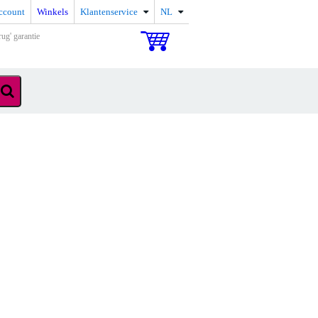
ccount
Winkels
Klantenservice
NL
rug' garantie