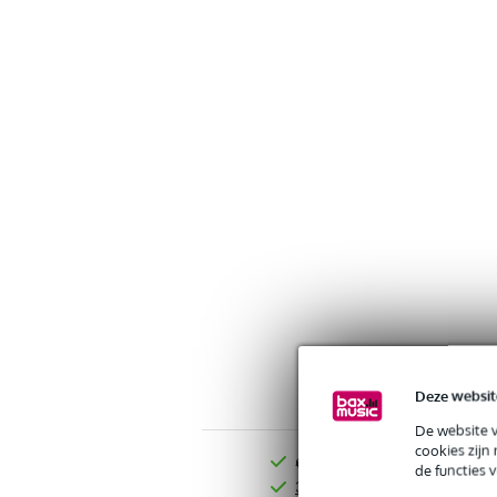
Deze websit
De website 
cookies zijn
Gratis verzending vanaf €
de functies 
30 dagen 'niet goed geld ter