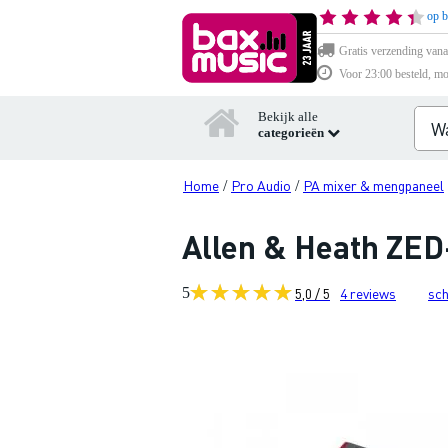
op b
Gratis verzending vana
Voor 23:00 besteld, mo
Bekijk alle
categorieën
Home
Pro Audio
PA mixer & mengpaneel
/
/
Allen & Heath ZED
5
5,0 / 5
4
reviews
sch