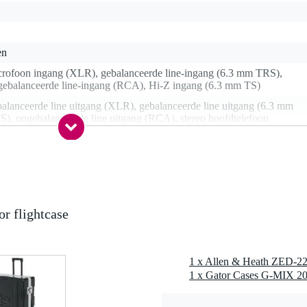
en
crofoon ingang (XLR), gebalanceerde line-ingang (6.3 mm TRS),
gebalanceerde line-ingang (RCA), Hi-Z ingang (6.3 mm TS)
alanceerde line uitgang (XLR), gebalanceerde line uitgang (6.3 mm
), ongebalanceerde line uitgang (RCA), stereo hoofdtelefoon
tgang (6.3 of 3.5 mm TRS)
a
, enkel monokanalen
4
r flightcase
nee
B (2x2 I/O)
- 16
1 x Allen & Heath ZED-2
nee
1 x Gator Cases G-MIX 20
a