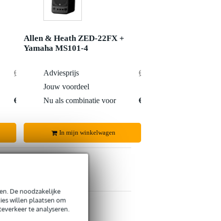
Allen & Heath ZED-22FX +
Yamaha MS101-4
€ 963,-
Adviesprijs
€ 928,-
€ 15,-
Jouw voordeel
€ 8,-
€ 948,-
Nu als combinatie voor
€ 920,-
In mijn winkelwagen
en. De noodzakelijke
ies willen plaatsen om
s retourneren
teverkeer te analyseren.
s CO2-neutrale verzending