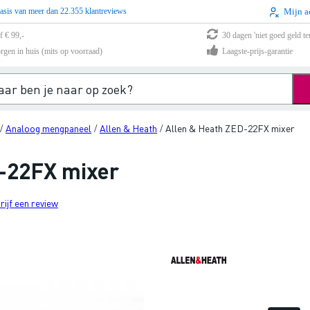
asis van meer dan 22.355 klantreviews
Mijn a
f € 99,-
30 dagen 'niet goed geld te
rgen in huis (mits op voorraad)
Laagste-prijs-garantie
Analoog mengpaneel
Allen & Heath
Allen & Heath ZED-22FX mixer
/
/
/
-22FX mixer
rijf een review