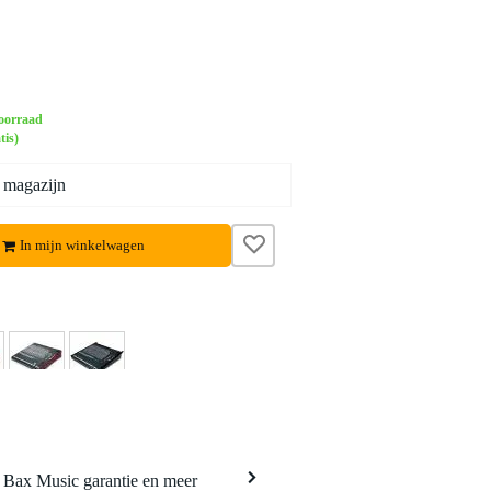
oorraad
tis)
 magazijn
In mijn winkelwagen
a Bax Music garantie en meer