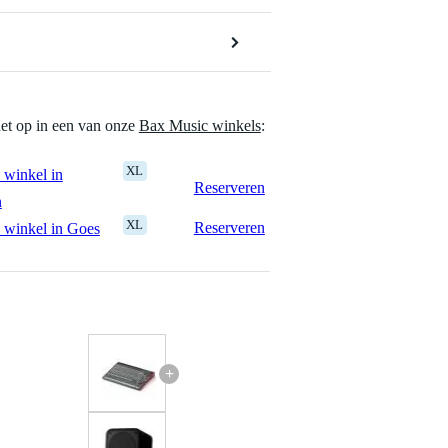
het op in een van onze
Bax Music winkels
:
XL
 winkel in
Reserveren
n
XL
Reserveren
 winkel in Goes
+