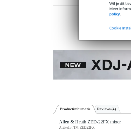
Wil je dit l
Meer informa
policy
.
Twi
Cookie Inste
Productinformatie
Reviews
(4)
Allen & Heath ZED-22FX mixer
Artikelnr:
TM-ZED22FX