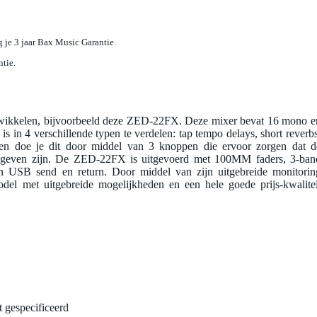
jg je 3 jaar Bax Music Garantie.
ntie.
ntwikkelen, bijvoorbeeld deze ZED-22FX. Deze mixer bevat 16 mono e
is in 4 verschillende typen te verdelen: tap tempo delays, short reverbs
ren doe je dit door middel van 3 knoppen die ervoor zorgen dat d
te geven zijn. De ZED-22FX is uitgevoerd met 100MM faders, 3-ban
en USB send en return. Door middel van zijn uitgebreide monitorin
el met uitgebreide mogelijkheden en een hele goede prijs-kwalitei
t gespecificeerd