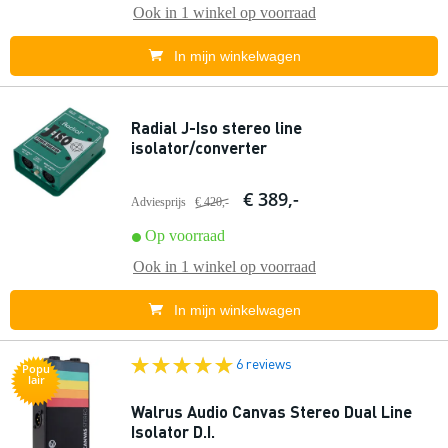
Ook in
1 winkel
op voorraad
In mijn winkelwagen
Radial J-Iso stereo line
isolator/converter
€ 389,-
Adviesprijs
€ 420,-
Op voorraad
Ook in
1 winkel
op voorraad
In mijn winkelwagen
6 reviews
Popu
lair
Walrus Audio Canvas Stereo Dual Line
Isolator D.I.