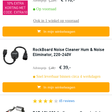
Adviesprijs
€ 115,-
10% EXTRA
KORTING MET
Op voorraad
CODE: EXTRA10
Ook in
1 winkel
op voorraad
In mijn winkelwagen
RockBoard Noise Cleaner Hum & Noise
Eliminator, 220-240V
€ 39,-
Adviesprijs
€ 48,-
Snel leverbaar binnen circa 4 werkdagen
In mijn winkelwagen
65 reviews