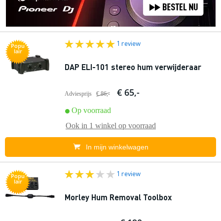
1 review
Popu
lair
DAP ELI-101 stereo hum verwijderaar
€ 65,-
Adviesprijs
€ 86,-
Op voorraad
Ook in
1 winkel
op voorraad
In mijn winkelwagen
1 review
Popu
lair
Morley Hum Removal Toolbox