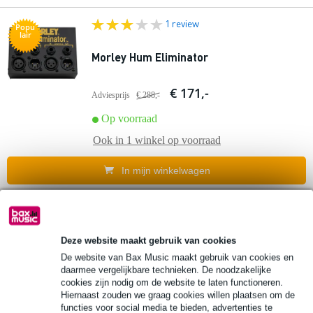
1 review
Popu
lair
Morley Hum Eliminator
€ 171,-
Adviesprijs
€ 288,-
Op voorraad
Ook in
1 winkel
op voorraad
In mijn winkelwagen
Walrus Audio Canvas Mono Line Isolator
D.I.
Deze website maakt gebruik van cookies
De website van Bax Music maakt gebruik van cookies en
€ 139,-
daarmee vergelijkbare technieken. De noodzakelijke
Adviesprijs
€ 192,-
cookies zijn nodig om de website te laten functioneren.
Hiernaast zouden we graag cookies willen plaatsen om de
Op voorraad
functies voor social media te bieden, advertenties te