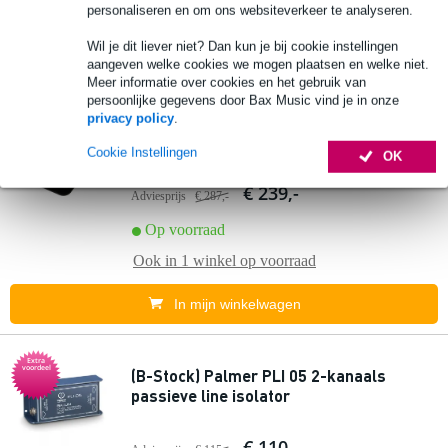
Ook in
1 winkel
op voorraad
personaliseren en om ons websiteverkeer te analyseren.
Wil je dit liever niet? Dan kun je bij cookie instellingen
In mijn winkelwagen
aangeven welke cookies we mogen plaatsen en welke niet.
Meer informatie over cookies en het gebruik van
persoonlijke gegevens door Bax Music vind je in onze
privacy policy
.
Radial Highline passieve mono line
isolator
Cookie Instellingen
OK
€ 239,-
Adviesprijs
€ 287,-
Op voorraad
Ook in
1 winkel
op voorraad
In mijn winkelwagen
Extra
voordeel
(B-Stock) Palmer PLI 05 2-kanaals
passieve line isolator
€ 110,-