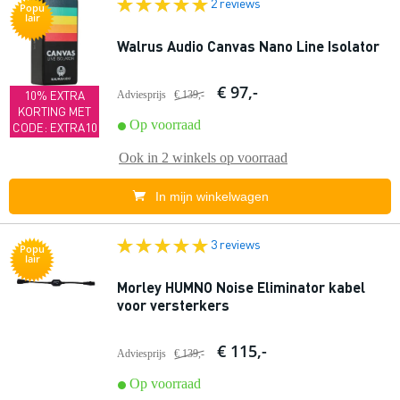
2 reviews
Popu
lair
Walrus Audio Canvas Nano Line Isolator
€ 97,-
10% EXTRA
Adviesprijs
€ 139,-
KORTING MET
Op voorraad
CODE: EXTRA10
Ook in
2 winkels
op voorraad
In mijn winkelwagen
3 reviews
Popu
lair
Morley HUMNO Noise Eliminator kabel
voor versterkers
€ 115,-
Adviesprijs
€ 139,-
Op voorraad