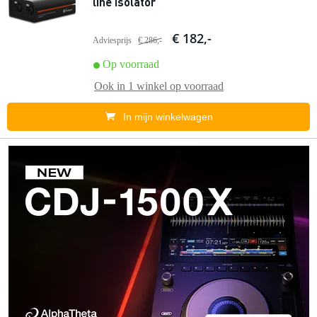
line isolator
€ 182,-
Adviesprijs
€ 286,-
Op voorraad
Ook in
1 winkel
op voorraad
In mijn winkelwagen