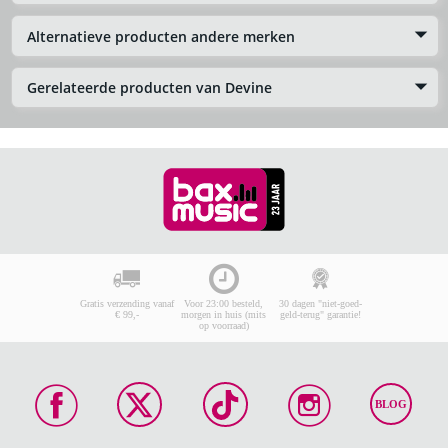
Alternatieve producten andere merken
Gerelateerde producten van Devine
Gratis verzending vanaf
Voor 23:00 besteld,
30 dagen "niet-goed-
€ 99,-
morgen in huis (mits
geld-terug" garantie!
op voorraad)
BLOG