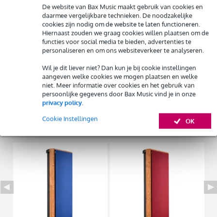
€ 2.500,-
Start de check
De website van Bax Music maakt gebruik van cookies en
Gratis
thuisbezorgd of op te halen in de winkel
daarmee vergelijkbare technieken. De noodzakelijke
Al na 4 maanden maandelijks opzegbaar
cookies zijn nodig om de website te laten functioneren.
De mogelijkheid om je product(en) met korting te kopen
Hiernaast zouden we graag cookies willen plaatsen om de
Snelle vervanging door Bax Music bij een defect
Productinformatie
functies voor social media te bieden, advertenties te
personaliseren en om ons websiteverkeer te analyseren.
Devine Aco Studio Trap
Huur dit product
Wil je dit liever niet? Dan kun je bij cookie instellingen
basstrap
aangeven welke cookies we mogen plaatsen en welke
absorberend materiaal: gerecyled PET (OEKO-TEX)
niet. Meer informatie over cookies en het gebruik van
persoonlijke gegevens door Bax Music vind je in onze
Bekijk alle productspecificaties
privacy policy
.
Cookie Instellingen
OK
Bekijk ook eens (3)