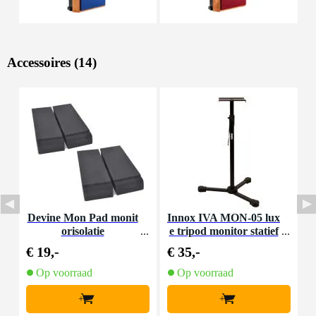
Accessoires (14)
Devine Mon Pad monit
Innox IVA MON-05 lux
D
orisolatie
e tripod monitor statief
(per stuk)
€ 19,-
€ 35,-
€
Op voorraad
Op voorraad
+
+