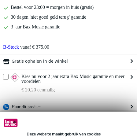
Bestel voor 23:00 = morgen in huis (gratis)
30 dagen 'niet goed geld terug' garantie
3 jaar Bax Music garantie
B-Stock
vanaf € 375,00
Gratis ophalen in de winkel
Kies nu voor 2 jaar extra Bax Music garantie en meer
voordelen
€ 20,20 eenmalig
%
Huur dit product
Huur dit product al vanaf 29 euro per maand
Devine Aco Studio Trap Grey basstrap
Twijfel je of de
1200x600x260 mm
Huur meerdere producten tegelijk: min. € 300,- en max.
bij je past? Doe de check.
Deze website maakt gebruik van cookies