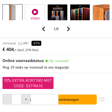
Video
1
/
8
Adviesprijs
€ 2.392,-
-83%
€ 404,-
(incl. 21% btw)
Online voorraadstatus:
Op voorraad
Nog 19 stuks op voorraad in ons magazijn
10% EXTRA KORTING MET
CODE: EXTRA10
In winkelwagen