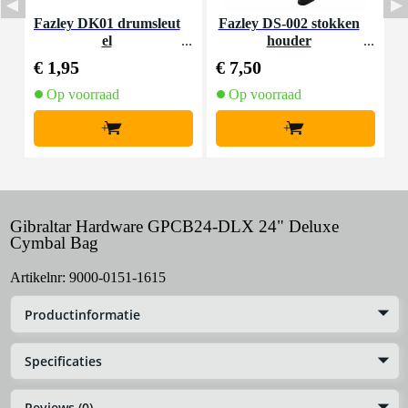
Fazley DK01 drumsleut
Fazley DS-002 stokken
F
el
houder
€ 1,95
€ 7,50
€
Op voorraad
Op voorraad
+
+
Gibraltar Hardware GPCB24-DLX 24" Deluxe
Cymbal Bag
Artikelnr:
9000-0151-1615
Productinformatie
Specificaties
Reviews (0)