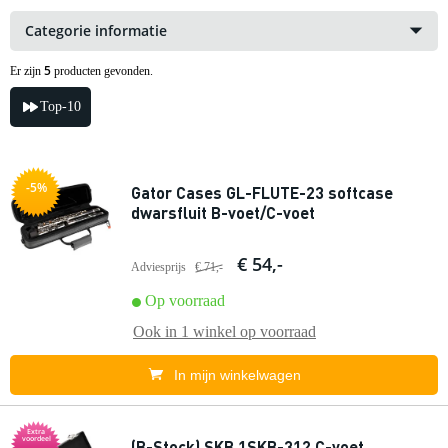
Categorie informatie
5
Er zijn
producten gevonden.
Top-10
-5%
Gator Cases GL-FLUTE-23 softcase
dwarsfluit B-voet/C-voet
€ 54,-
Adviesprijs
€ 71,-
Op voorraad
Ook in
1 winkel
op voorraad
In mijn winkelwagen
Extra
voordeel
(B-Stock) SKB 1SKB-312 C-voet