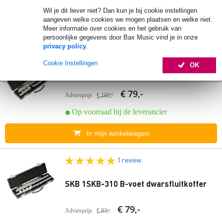
Wil je dit liever niet? Dan kun je bij cookie instellingen
aangeven welke cookies we mogen plaatsen en welke niet.
Meer informatie over cookies en het gebruik van
persoonlijke gegevens door Bax Music vind je in onze
privacy policy
.
Cookie Instellingen
OK
SKB 1SKB-312 C-voet dwarsfluitkoffer
€ 79,-
Adviesprijs
€ 102,-
Op voorraad bij de leverancier
In mijn winkelwagen
1 review
SKB 1SKB-310 B-voet dwarsfluitkoffer
€ 79,-
Adviesprijs
€ 83,-