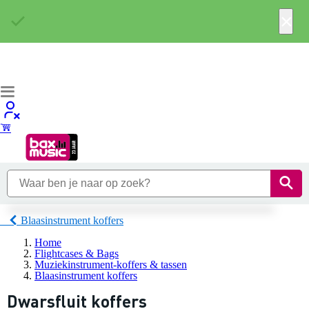
×
Blaasinstrument koffers
Home
Flightcases & Bags
Muziekinstrument-koffers & tassen
Blaasinstrument koffers
Dwarsfluit koffers