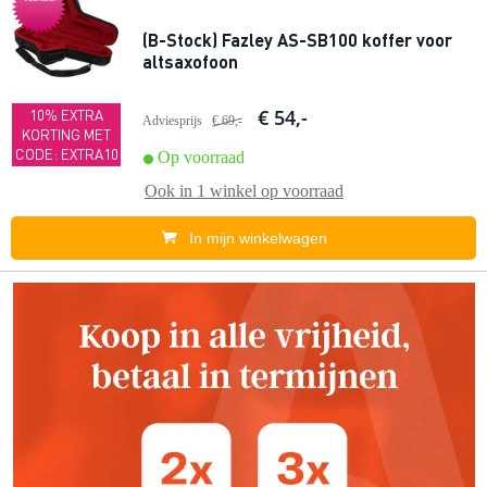
(B-Stock) Fazley AS-SB100 koffer voor
altsaxofoon
€ 54,-
10% EXTRA
Adviesprijs
€ 69,-
KORTING MET
CODE: EXTRA10
Op voorraad
Ook in
1 winkel
op voorraad
In mijn winkelwagen