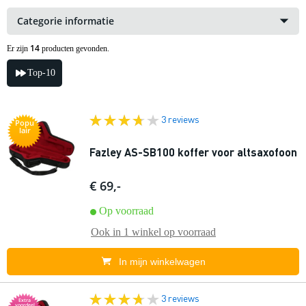
Categorie informatie
14
Er zijn
producten gevonden.
Top-10
3 reviews
Popu
lair
Fazley AS-SB100 koffer voor altsaxofoon
€ 69,-
Op voorraad
Ook in
1 winkel
op voorraad
In mijn winkelwagen
3 reviews
Extra
voordeel