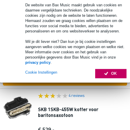
De website van Bax Music maakt gebruik van cookies en
In mijn winkelwagen
daarmee vergelijkbare technieken. De noodzakelijke
cookies zijn nodig om de website te laten functioneren.
Hiernaast zouden we graag cookies willen plaatsen om de
1 review
functies voor social media te bieden, advertenties te
personaliseren en om ons websiteverkeer te analyseren.
SKB 1SKB-SC340 softcase voor
altsaxofoon
Wil je dit liever niet? Dan kun je bij cookie instellingen
aangeven welke cookies we mogen plaatsen en welke niet.
Meer informatie over cookies en het gebruik van
€ 139,-
persoonlijke gegevens door Bax Music vind je in onze
Adviesprijs
€ 188,-
privacy policy
.
Op voorraad bij de leverancier
Cookie Instellingen
OK
In mijn winkelwagen
4 reviews
SKB 1SKB-455W koffer voor
baritonsaxofoon
€ 529,-