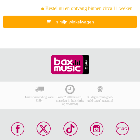
Bestel nu en ontvang binnen circa 11 weken
In mijn winkelwagen
Gratis verzending vanaf
Voor 23:00 besteld,
30 dagen "niet-goed-
€ 99,-
maandag in huis (mits
geld-terug" garantie!
op voorraad)
BLOG