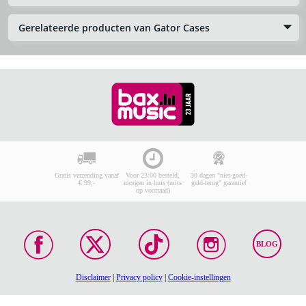
Gerelateerde producten van Gator Cases
Gratis verzending vanaf
Voor 23:00 besteld,
30 dagen "niet-goed-
€ 99,-
morgen in huis (mits
geld-terug" garantie!
op voorraad)
BLOG
Disclaimer
|
Privacy policy
|
Cookie-instellingen