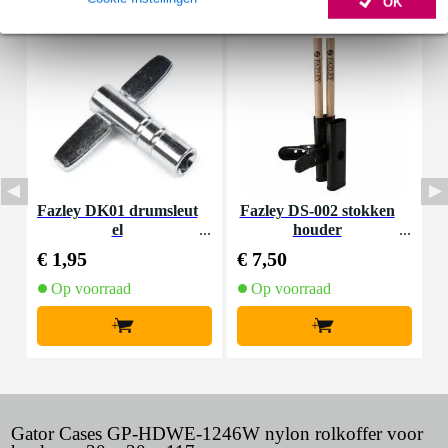
OK
Fazley DK01 drumsleut
Fazley DS-002 stokken
F
el
houder
€ 1,95
€ 7,50
€
Op voorraad
Op voorraad
+
+
Gator Cases GP-HDWE-1246W nylon rolkoffer voor