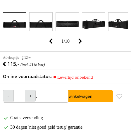
1
/
10
Adviesprijs
€ 124,-
€ 115,-
(incl. 21% btw)
Online voorraadstatus:
Levertijd onbekend
In winkelwagen
Gratis verzending
30 dagen 'niet goed geld terug' garantie