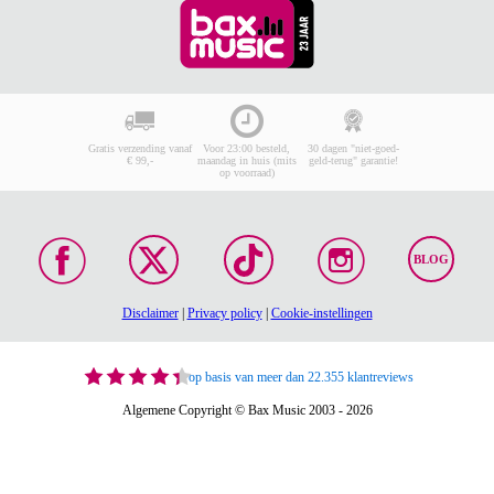
Gratis verzending vanaf
Voor 23:00 besteld,
30 dagen "niet-goed-
€ 99,-
maandag in huis (mits
geld-terug" garantie!
op voorraad)
BLOG
Disclaimer
|
Privacy policy
|
Cookie-instellingen
op basis van meer dan 22.355 klantreviews
Algemene Copyright © Bax Music 2003 - 2026