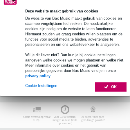
Ibanez Elektrische gitaar koffers &
tassen
Deze website maakt gebruik van cookies
De website van Bax Music maakt gebruik van cookies en
Er zijn geen producten gevonden.
daarmee vergelijkbare technieken. De noodzakelijke
cookies zijn nodig om de website te laten functioneren.
Top-10
Start Keuzehulp
Hiernaast zouden we graag cookies willen plaatsen om de
functies voor social media te bieden, advertenties te
personaliseren en om ons websiteverkeer te analyseren.
Er zijn geen producten gevonden.
Wil je dit liever niet? Dan kun je bij cookie instellingen
aangeven welke cookies we mogen plaatsen en welke niet.
Meer informatie over cookies en het gebruik van
persoonlijke gegevens door Bax Music vind je in onze
privacy policy
.
Cookie Instellingen
OK
Gratis verzending vanaf
Voor 23:00 besteld,
30 dagen "niet-goed-
€ 99,-
morgen in huis (mits
geld-terug" garantie!
op voorraad)