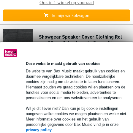
Ook in
1 winkel
op voorraad
In mijn winkelwagen
Showgear Speaker Cover Clothing Rol
van 10 m - 1,4 m breed - 2 mm dik
€ 86,-
Adviesprijs
€ 96,-
Deze website maakt gebruik van cookies
Op voorraad bij de leverancier
De website van Bax Music maakt gebruik van cookies en
daarmee vergelijkbare technieken. De noodzakelijke
In mijn winkelwagen
cookies zijn nodig om de website te laten functioneren.
Hiernaast zouden we graag cookies willen plaatsen om de
functies voor social media te bieden, advertenties te
personaliseren en om ons websiteverkeer te analyseren.
Adam Hall 0175SA Felt zelfklevend zwart
150 cm breed
Wil je dit liever niet? Dan kun je bij cookie instellingen
aangeven welke cookies we mogen plaatsen en welke niet.
Meer informatie over cookies en het gebruik van
€ 29,-
persoonlijke gegevens door Bax Music vind je in onze
Adviesprijs
€ 38,-
privacy policy
.