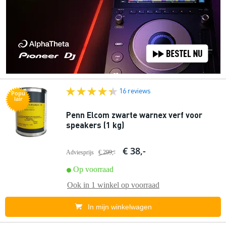
16 reviews
Popu
lair
Penn Elcom zwarte warnex verf voor
speakers (1 kg)
€ 38,-
Adviesprijs
€ 299,-
Op voorraad
Ook in
1 winkel
op voorraad
In mijn winkelwagen