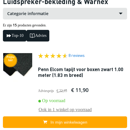
Luidspreker-bekleding & Warnex
Categorie informatie
15
Er zijn
producten gevonden.
Top-10
Advies
8 reviews
Popu
lair
Penn Elcom tapijt voor boxen zwart 1.00
meter (1.83 m breed)
€ 11,90
Adviesprijs
€ 22,35
Op voorraad
Ook in
1 winkel
op voorraad
In mijn winkelwagen