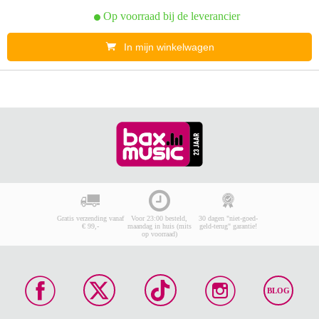
Op voorraad bij de leverancier
In mijn winkelwagen
Gratis verzending vanaf
Voor 23:00 besteld,
30 dagen "niet-goed-
€ 99,-
maandag in huis (mits
geld-terug" garantie!
op voorraad)
BLOG