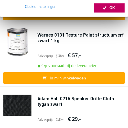
Op voorraad bij de leverancier
Cookie Instellingen
OK
In mijn winkelwagen
Warnex 0131 Texture Paint structuurverf
zwart 1 kg
€ 57,-
Adviesprijs
€ 78,-
Op voorraad bij de leverancier
In mijn winkelwagen
Adam Hall 0715 Speaker Grille Cloth
tygan zwart
€ 29,-
Adviesprijs
€ 41,-