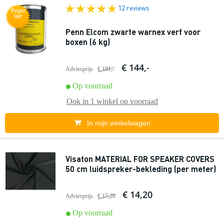
12 reviews
Popu
lair
Penn Elcom zwarte warnex verf voor
boxen (6 kg)
€ 144,-
Adviesprijs
€ 191,-
Op voorraad
Ook in
1 winkel
op voorraad
In mijn winkelwagen
Visaton MATERIAL FOR SPEAKER COVERS
50 cm luidspreker-bekleding (per meter)
€ 14,20
Adviesprijs
€ 17,20
Op voorraad