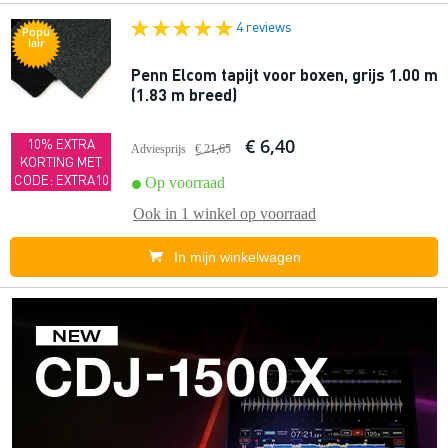
4 reviews
Popu
lair
Penn Elcom tapijt voor boxen, grijs 1.00 m
(1.83 m breed)
€ 6,40
10% EXTRA
Adviesprijs
€ 21,65
KORTING MET
CODE: EXTRA10
Op voorraad
Ook in
1 winkel
op voorraad
In mijn winkelwagen