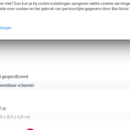
iever niet? Dan kun je bij cookie instellingen aangeven welke cookies we mog
tie over cookies en het gebruik van persoonlijke gegevens door Bax Music 
t-off scharnier, ideaal voor gebruik in de bouw van podiumscenery e
aal, biedt dit scharnier een betrouwbare en duurzame oplossing voor he
 scharnier is geschikt voor linksdraaiende toepassingen, wat zorgt voo
age in diverse toepassingen. Het is de perfecte keuze voor professionel
llingen
ionaliteit essentieel zijn.
t gespecificeerd
neembaar scharnier
0 gr
0 x 8,0 x 6,0 cm