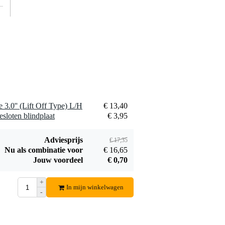
Bestel mee
Innox RP SHELF-1
geperforeerde
€ 12,50
inlay
Bestel mee
3.0'' (Lift Off Type) L/H
€ 13,40
sloten blindplaat
€ 3,95
Adviesprijs
€ 17,35
Nu als combinatie voor
€ 16,65
Penn Elcom
Jouw voordeel
€ 0,70
FP02Q-3U
€ 210,-
ventilatie-unit 2
+
In mijn winkelwagen
ventilatoren 3U
Bestel mee
-