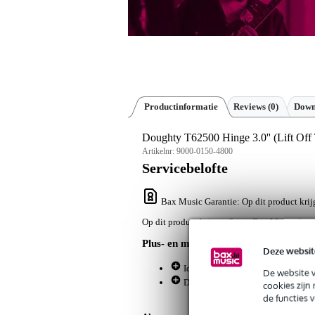
Productinformatie
Reviews
(0)
Down
Doughty T62500 Hinge 3.0'' (Lift Off
Artikelnr:
9000-0150-4800
Servicebelofte
Bax Music Garantie
: Op dit product kri
Op dit product krijg je 3 jaar Bax Music Gara
Plus- en minpunten
Deze websit
Ideaal voor podium- en flightcasec
De website 
Duurzaam mild staal voor langdur
cookies zijn
de functies 