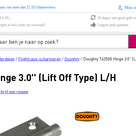
asis van meer dan 22.355 klantreviews
Mijn a
f € 99,-
30 dagen 'niet goed geld te
rgen in huis (mits op voorraad)
Laagste-prijs-garantie
derdelen
Flightcase-scharnieren
Doughty
Doughty T62500 Hinge 3.0'' (L
/
/
/
ge 3.0'' (Lift Off Type) L/H
chrijf een review