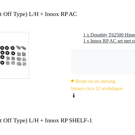
ft Off Type) L/H + Innox RP AC
1 x Doughty T62500 Hinge 
1 x Innox RP AC set met r
Bestel nu en ontvang
binnen circa 12 werkdagen
ft Off Type) L/H + Innox RP SHELF-1