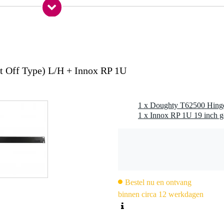
 59 mm (hoogte)
epassingen
geclassificeerd
ft Off Type) L/H + Innox RP 1U
mscenery en flightcases
1 x Doughty T62500 Hinge 
1 x Innox RP 1U 19 inch ge
Bestel nu en ontvang
binnen circa 12 werkdagen