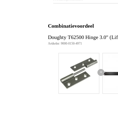
Aantal stuks: 1
Materiaal: S275 mild staal
Afwerking: Onbehandeld
Afmetingen: 75 mm (breedte) x
Combinatievoordeel
Geschikt voor linksdraaiende to
Artikelnummer: T62500
Maximale belasting (WLL): Niet 
Doughty T62500 Hinge 3.0'' (Li
Toepassing: Geschikt voor podiu
Artikelnr: 9000-0150-4971
+