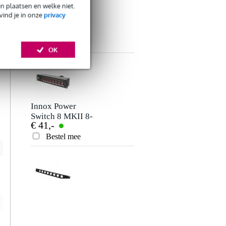
en plaatsen en welke niet.
Innox RP 1U 19
vind je in onze
privacy
n
inch gesloten
t
€ 3,95
blindplaat
r
Bestel mee
e
Verstuur
OK
Innox Power
Switch 8 MKII 8-
€ 41,-
voudige DJ-switch
Bestel mee
Innox RP 1U8X 19
inch paneel voor
€ 6,50
8x D-size chassis