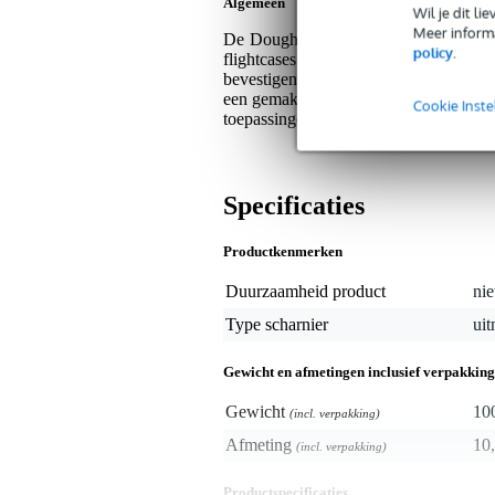
Algemeen
Wil je dit l
Meer informa
De Doughty T62500 is een robuust lif
policy
.
flightcases. Gemaakt van sterk mild st
bevestigen van panelen en deksels. Dit
een gemakkelijke installatie en demont
Cookie Inste
toepassingen waar duurzaamheid en funct
Specificaties
Productkenmerken
Duurzaamheid product
nie
Type scharnier
uit
Gewicht en afmetingen inclusief verpakking
Gewicht
10
(incl. verpakking)
Afmeting
10,
(incl. verpakking)
Productspecificaties