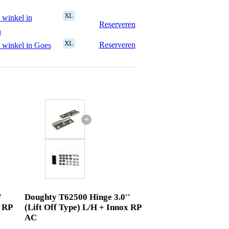
XL
 winkel in
Reserveren
n
XL
Reserveren
 winkel in Goes
+
'
Doughty T62500 Hinge 3.0''
x RP
(Lift Off Type) L/H + Innox RP
AC