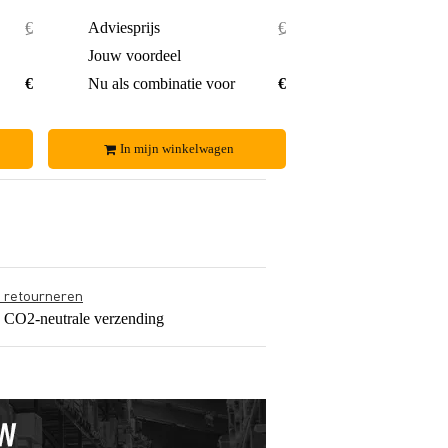
€ 17,35
Adviesprijs
€ 19,35
€ 0,70
Jouw voordeel
€ 1,20
€ 16,65
Nu als combinatie voor
€ 18,15
In mijn winkelwagen
s retourneren
s CO2-neutrale verzending