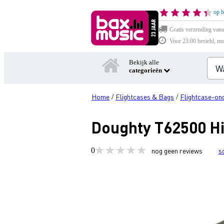
op b
Gratis verzending vana
Voor 23:00 besteld, mo
Bekijk alle
categorieën
Home
Flightcases & Bags
Flightcase-on
/
/
Doughty T62500 Hin
0
nog geen reviews
s