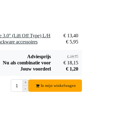
3.0'' (Lift Off Type) L/H
€ 13,40
ackware accessoires
€ 5,95
Adviesprijs
€ 19,35
Nu als combinatie voor
€ 18,15
Jouw voordeel
€ 1,20
+
In mijn winkelwagen
-