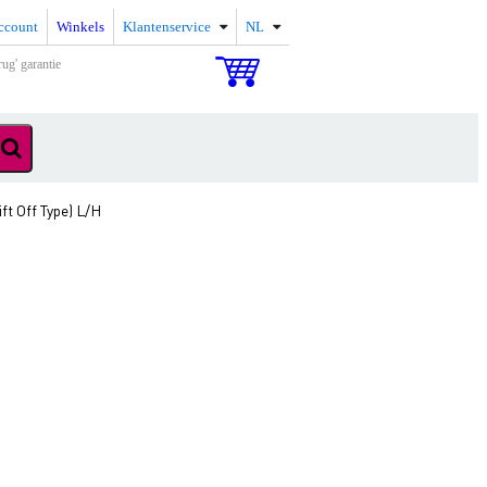
ccount
Winkels
Klantenservice
NL
rug' garantie
ift Off Type) L/H