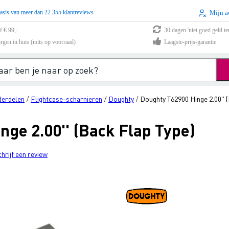
asis van meer dan 22.355 klantreviews
Mijn a
f € 99,-
30 dagen 'niet goed geld te
rgen in huis (mits op voorraad)
Laagste-prijs-garantie
derdelen
Flightcase-scharnieren
Doughty
Doughty T62900 Hinge 2.00'' 
/
/
/
ge 2.00'' (Back Flap Type)
chrijf een review