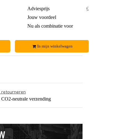
€ 8,37
Adviesprijs
€ 10,37
€ 0,72
Jouw voordeel
€ 1,22
€ 7,65
Nu als combinatie voor
€ 9,15
In mijn winkelwagen
s retourneren
s CO2-neutrale verzending