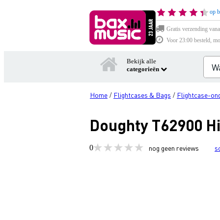
op b
Gratis verzending vana
Voor 23:00 besteld, mo
Bekijk alle
categorieën
Home
Flightcases & Bags
Flightcase-on
/
/
Doughty T62900 Hin
0
nog geen reviews
s