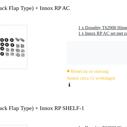
ack Flap Type) + Innox RP AC
1 x Doughty T62900 Hinge 
1 x Innox RP AC set met r
Bestel nu en ontvang
binnen circa 12 werkdagen
Back Flap Type) + Innox RP SHELF-1