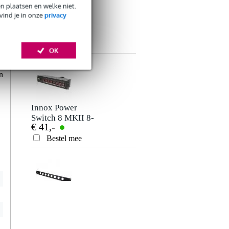
en plaatsen en welke niet.
Innox RP 1U 19
vind je in onze
privacy
inch gesloten
n
€ 3,95
blindplaat
f
Bestel mee
n
Verstuur
OK
e
n
n
Innox Power
Switch 8 MKII 8-
€ 41,-
voudige DJ-switch
Bestel mee
Innox RP 1U8X 19
inch paneel voor
€ 6,50
8x D-size chassis