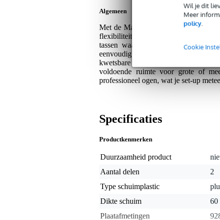
Wil je dit l
Algemeen
Meer informa
policy
.
Met de Magma Carry Lite Pick & Plu
flexibiliteit. Deze set bestaat uit tw
tassen waar je de indeling naar wen
Cookie Inste
eenvoudig individuele compartimente
kwetsbare gear. De royale afmeting
voldoende ruimte voor grote of meer
professioneel ogen, wat je set-up metee
Specificaties
Productkenmerken
Duurzaamheid product
nie
Aantal delen
2
Type schuimplastic
pl
Dikte schuim
60
Plaatafmetingen
92