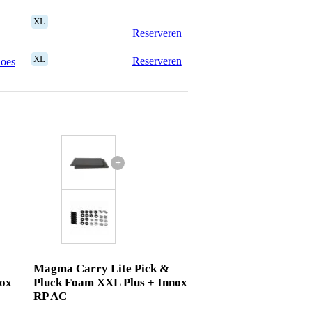
XL
Reserveren
XL
Reserveren
Goes
+
Magma Carry Lite Pick &
nox
Pluck Foam XXL Plus + Innox
RP AC