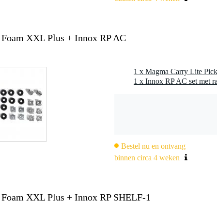
k Foam XXL Plus + Innox RP AC
1 x Magma Carry Lite Pi
1 x Innox RP AC set met r
Bestel nu en ontvang
binnen circa 4 weken
k Foam XXL Plus + Innox RP SHELF-1