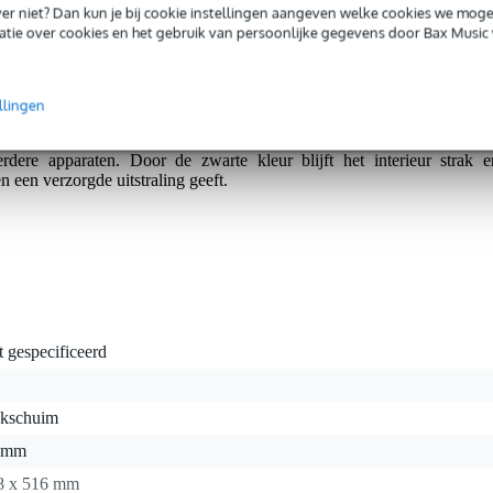
iever niet? Dan kun je bij cookie instellingen aangeven welke cookies we mog
tie over cookies en het gebruik van persoonlijke gegevens door Bax Music 
ck Foam XXL Plus geef je jouw apparatuur maximale bescherming é
ee lagen vervangend schuimplastic, speciaal bedoeld voor flightcases o
s wilt aanpassen. Dankzij het pick & pluck-systeem kun je snel e
llingen
n op maat ‘plukken’ voor bijvoorbeeld controllers, mixers of ander
en van 77 x 46,5 x 6 cm (verdeeld in 3,5 en 2,5 cm dikte) biede
dere apparaten. Door de zwarte kleur blijft het interieur strak e
n een verzorgde uitstraling geeft.
t gespecificeerd
ukschuim
 mm
8 x 516 mm