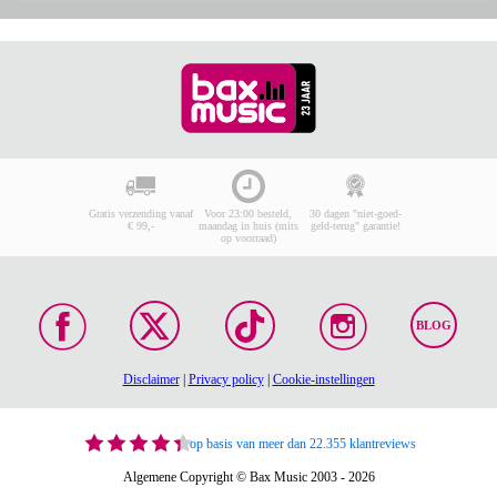
Gratis verzending vanaf
Voor 23:00 besteld,
30 dagen "niet-goed-
€ 99,-
maandag in huis (mits
geld-terug" garantie!
op voorraad)
BLOG
Disclaimer
|
Privacy policy
|
Cookie-instellingen
op basis van meer dan 22.355 klantreviews
Algemene Copyright © Bax Music 2003 - 2026