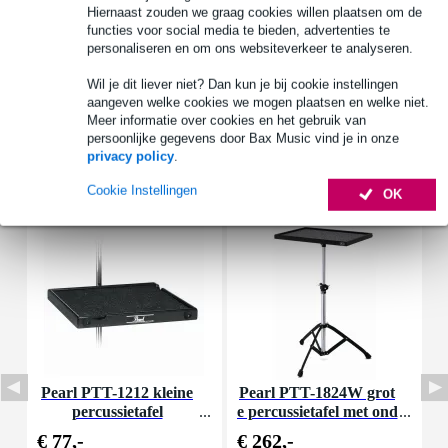
Bekijk alle productspecificaties
Hiernaast zouden we graag cookies willen plaatsen om de
functies voor social media te bieden, advertenties te
Bekijk ook eens (4)
personaliseren en om ons websiteverkeer te analyseren.
Wil je dit liever niet? Dan kun je bij cookie instellingen
aangeven welke cookies we mogen plaatsen en welke niet.
Meer informatie over cookies en het gebruik van
persoonlijke gegevens door Bax Music vind je in onze
privacy policy
.
Accessoires (4)
Cookie Instellingen
OK
Pearl PTT-1212 kleine
Pearl PTT-1824W grot
percussietafel
e percussietafel met ond
erstel
€ 77,-
€ 262,-
€