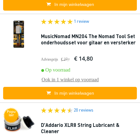
In mijn winkelwagen
1 review
MusicNomad MN204 The Nomad Tool Set
onderhoudsset voor gitaar en versterker
€ 14,80
Adviesprijs
€ 27,-
Op voorraad
Ook in
1 winkel
op voorraad
In mijn winkelwagen
20 reviews
Popu
lair
D'Addario XLR8 String Lubricant &
Cleaner