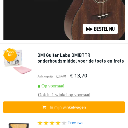
Popu
DMI Guitar Labs DMIBTTR
lair
onderhoudsmiddel voor de toets en frets
€ 13,70
Adviesprijs
€ 17,40
Op voorraad
Ook in
1 winkel
op voorraad
In mijn winkelwagen
2 reviews