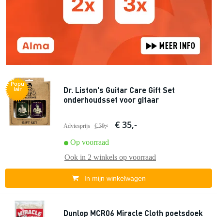
Popu
Dr. Liston's Guitar Care Gift Set
lair
onderhoudsset voor gitaar
€ 35,-
Adviesprijs
€ 39,-
Op voorraad
Ook in
2 winkels
op voorraad
In mijn winkelwagen
Dunlop MCR06 Miracle Cloth poetsdoek