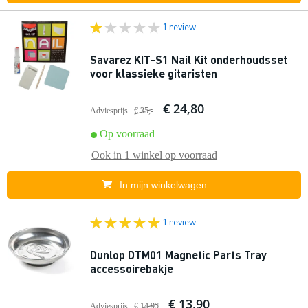
1 review
Savarez KIT-S1 Nail Kit onderhoudsset
voor klassieke gitaristen
€ 24,80
Adviesprijs
€ 35,-
Op voorraad
Ook in
1 winkel
op voorraad
In mijn winkelwagen
1 review
Dunlop DTM01 Magnetic Parts Tray
accessoirebakje
€ 13,90
Adviesprijs
€ 14,95