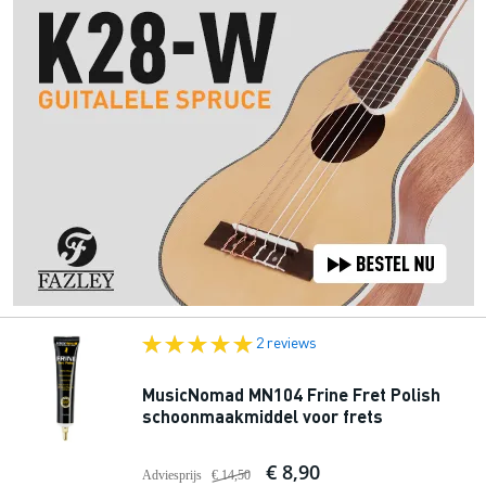
2 reviews
MusicNomad MN104 Frine Fret Polish
schoonmaakmiddel voor frets
€ 8,90
Adviesprijs
€ 14,50