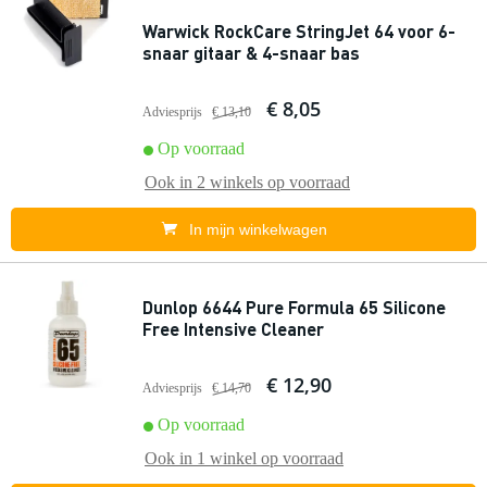
Warwick RockCare StringJet 64 voor 6-
snaar gitaar & 4-snaar bas
€ 8,05
Adviesprijs
€ 13,10
Op voorraad
Ook in
2 winkels
op voorraad
In mijn winkelwagen
Dunlop 6644 Pure Formula 65 Silicone
Free Intensive Cleaner
€ 12,90
Adviesprijs
€ 14,70
Op voorraad
Ook in
1 winkel
op voorraad