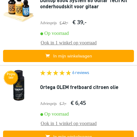
Dunlop 6504 System 65 Guitar Tech Kit
onderhoudskit voor gitaar
€ 39,-
Adviesprijs
€ 42,-
Op voorraad
Ook in
1 winkel
op voorraad
In mijn winkelwagen
6 reviews
Popu
lair
Ortega OLEM fretboard citroen olie
€ 6,45
Adviesprijs
€ 7,-
Op voorraad
Ook in
1 winkel
op voorraad
In mijn winkelwagen