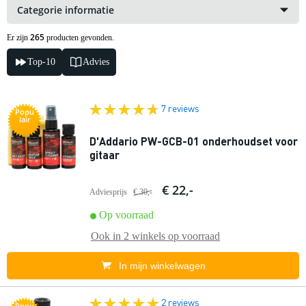
Categorie informatie
265
Er zijn
producten gevonden.
Top-10
Advies
7 reviews
Popu
lair
D'Addario PW-GCB-01 onderhoudset voor
gitaar
€ 22,-
Adviesprijs
€ 30,-
Op voorraad
Ook in
2 winkels
op voorraad
In mijn winkelwagen
2 reviews
Popu