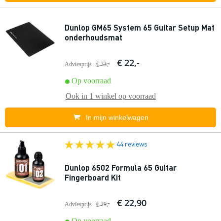
Dunlop GM65 System 65 Guitar Setup Mat
onderhoudsmat
€ 22,-
Adviesprijs
€ 33,-
Op voorraad
Ook in
1 winkel
op voorraad
In mijn winkelwagen
44 reviews
Dunlop 6502 Formula 65 Guitar
Fingerboard Kit
€ 22,90
Adviesprijs
€ 29,-
Op voorraad