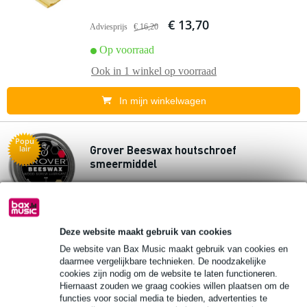
€ 13,70
Adviesprijs
€ 16,20
Op voorraad
Ook in
1 winkel
op voorraad
In mijn winkelwagen
Popu
Grover Beeswax houtschroef
lair
smeermiddel
€ 10,80
Adviesprijs
€ 11,90
Op voorraad
Deze website maakt gebruik van cookies
Ook in
1 winkel
op voorraad
De website van Bax Music maakt gebruik van cookies en
daarmee vergelijkbare technieken. De noodzakelijke
cookies zijn nodig om de website te laten functioneren.
In mijn winkelwagen
Hiernaast zouden we graag cookies willen plaatsen om de
functies voor social media te bieden, advertenties te