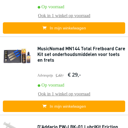
Op voorraad
Ook in
1 winkel
op voorraad
In mijn winkelwagen
MusicNomad MN144 Total Fretboard Care
Kit set onderhoudsmiddelen voor toets
en frets
€ 29,-
Adviesprijs
€ 42,-
Op voorraad
Ook in
1 winkel
op voorraad
In mijn winkelwagen
D'Addario PW-LBK-01 LubriKit Friction