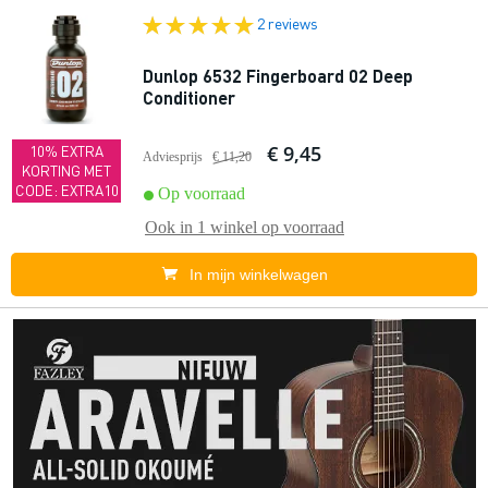
2 reviews
Dunlop 6532 Fingerboard 02 Deep
Conditioner
€ 9,45
10% EXTRA
Adviesprijs
€ 11,20
KORTING MET
CODE: EXTRA10
Op voorraad
Ook in
1 winkel
op voorraad
In mijn winkelwagen