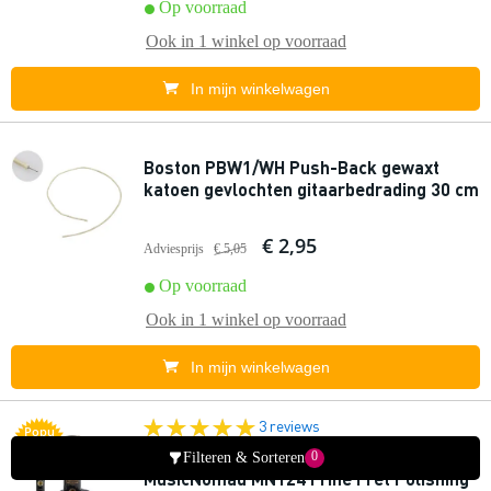
Op voorraad
Ook in
1 winkel
op voorraad
In mijn winkelwagen
Boston PBW1/WH Push-Back gewaxt
katoen gevlochten gitaarbedrading 30 cm
€ 2,95
Adviesprijs
€ 5,05
Op voorraad
Ook in
1 winkel
op voorraad
In mijn winkelwagen
3 reviews
Popu
lair
0
Filteren & Sorteren
MusicNomad MN124 Frine Fret Polishing