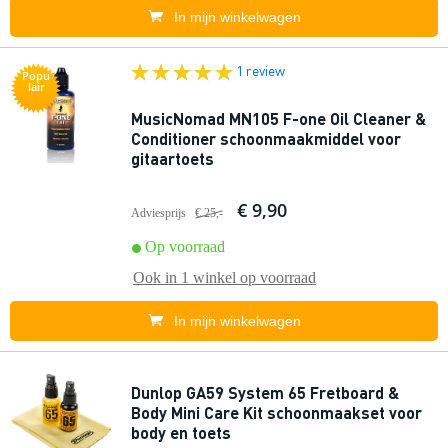
In mijn winkelwagen
1 review
Popu
lair
MusicNomad MN105 F-one Oil Cleaner &
Conditioner schoonmaakmiddel voor
gitaartoets
€ 9,90
Adviesprijs
€ 25,-
Op voorraad
Ook in
1 winkel
op voorraad
In mijn winkelwagen
Dunlop GA59 System 65 Fretboard &
Body Mini Care Kit schoonmaakset voor
body en toets