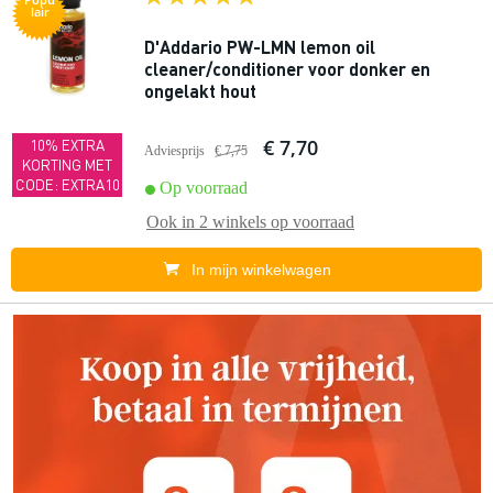
lair
D'Addario PW-LMN lemon oil
cleaner/conditioner voor donker en
ongelakt hout
€ 7,70
10% EXTRA
Adviesprijs
€ 7,75
KORTING MET
CODE: EXTRA10
Op voorraad
Ook in
2 winkels
op voorraad
In mijn winkelwagen