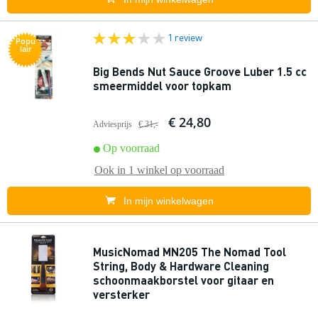
1 review
Popu
lair
Big Bends Nut Sauce Groove Luber 1.5 cc
smeermiddel voor topkam
€ 24,80
Adviesprijs
€ 31,-
Op voorraad
Ook in
1 winkel
op voorraad
In mijn winkelwagen
MusicNomad MN205 The Nomad Tool
String, Body & Hardware Cleaning
schoonmaakborstel voor gitaar en
versterker