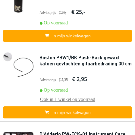
€ 25,-
Adviesprijs
€ 26,-
Op voorraad
In mijn winkelwagen
Boston PBW1/BK Push-Back gewaxt
katoen gevlochten gitaarbedrading 30 cm
€ 2,95
Adviesprijs
€ 5,35
Op voorraad
Ook in
1 winkel
op voorraad
In mijn winkelwagen
D'Addario PW-ECK-01 Instrument Care