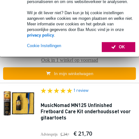
2 reviews
personaliseren en om ons websiteverkeer te analyseren.
Wil je dit liever niet? Dan kun je bij cookie instellingen
Dunlop NC65 System 65 Neck Cradle
aangeven welke cookies we mogen plaatsen en welke niet.
verstelbare halssteun
Meer informatie over cookies en het gebruik van
persoonlijke gegevens door Bax Music vind je in onze
privacy policy
.
€ 54,-
Adviesprijs
€ 65,-
Cookie Instellingen
OK
Op voorraad
Ook in
1 winkel
op voorraad
In mijn winkelwagen
1 review
MusicNomad MN125 Unfinished
Fretboard Care Kit onderhoudsset voor
gitaartoets
€ 21,70
Adviesprijs
€ 34,-