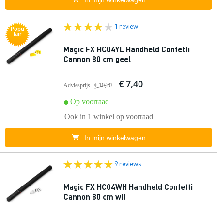
In mijn winkelwagen
1 review
Popu
lair
Magic FX HC04YL Handheld Confetti
Cannon 80 cm geel
€ 7,40
Adviesprijs
€ 10,20
Op voorraad
Ook in
1 winkel
op voorraad
In mijn winkelwagen
9 reviews
Magic FX HC04WH Handheld Confetti
Cannon 80 cm wit