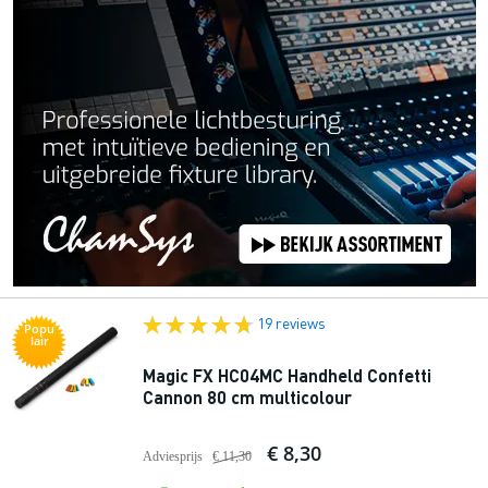
19 reviews
Popu
lair
Magic FX HC04MC Handheld Confetti
Cannon 80 cm multicolour
€ 8,30
Adviesprijs
€ 11,30