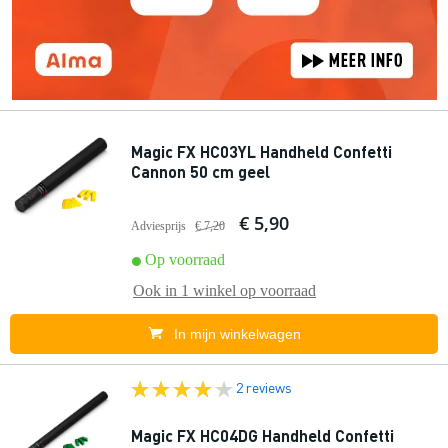
Magic FX HC03YL Handheld Confetti
Cannon 50 cm geel
€ 5,90
Adviesprijs
€ 7,20
Op voorraad
Ook in
1 winkel
op voorraad
In mijn winkelwagen
2 reviews
Magic FX HC04DG Handheld Confetti