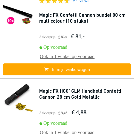
19 reviews
Magic FX Confetti Cannon bundel 80 cm
multicolour (10 stuks)
€ 81,-
Adviesprijs
€ 83,-
Op voorraad
Ook in
1 winkel
op voorraad
In mijn winkelwagen
Magic FX HC01GLM Handheld Confetti
Cannon 28 cm Gold Metallic
€ 4,88
Adviesprijs
€ 9,45
Op voorraad
Ook in
1 winkel
op voorraad