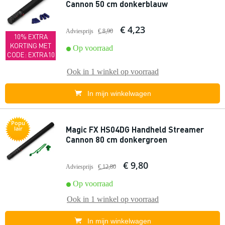
Cannon 50 cm donkerblauw
€ 4,23
Adviesprijs
€ 8,90
10% EXTRA
KORTING MET
Op voorraad
CODE: EXTRA10
Ook in
1 winkel
op voorraad
In mijn winkelwagen
Popu
Magic FX HS04DG Handheld Streamer
lair
Cannon 80 cm donkergroen
€ 9,80
Adviesprijs
€ 12,80
Op voorraad
Ook in
1 winkel
op voorraad
In mijn winkelwagen