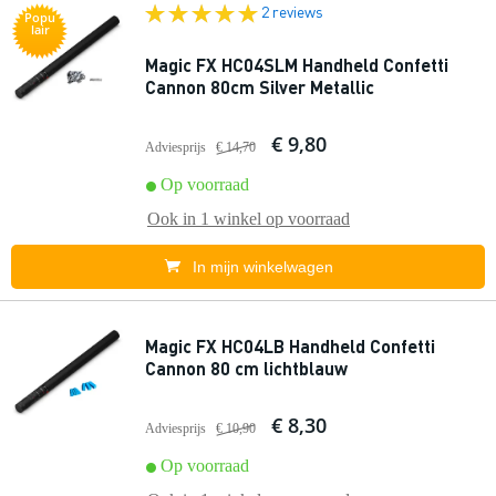
2 reviews
Popu
lair
Magic FX HC04SLM Handheld Confetti
Cannon 80cm Silver Metallic
€ 9,80
Adviesprijs
€ 14,70
Op voorraad
Ook in
1 winkel
op voorraad
In mijn winkelwagen
Magic FX HC04LB Handheld Confetti
Cannon 80 cm lichtblauw
€ 8,30
Adviesprijs
€ 10,90
Op voorraad