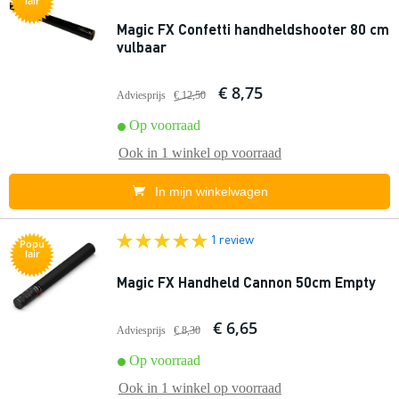
lair
Magic FX Confetti handheldshooter 80 cm
vulbaar
€ 8,75
Adviesprijs
€ 12,50
Op voorraad
Ook in
1 winkel
op voorraad
In mijn winkelwagen
1 review
Popu
lair
Magic FX Handheld Cannon 50cm Empty
€ 6,65
Adviesprijs
€ 8,30
Op voorraad
Ook in
1 winkel
op voorraad