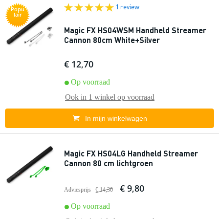
1 review
Popu
lair
Magic FX HS04WSM Handheld Streamer
Cannon 80cm White+Silver
€ 12,70
Op voorraad
Ook in
1 winkel
op voorraad
In mijn winkelwagen
Magic FX HS04LG Handheld Streamer
Cannon 80 cm lichtgroen
€ 9,80
Adviesprijs
€ 14,30
Op voorraad