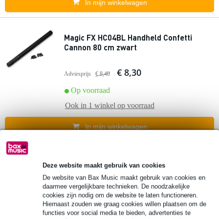
In mijn winkelwagen
Magic FX HC04BL Handheld Confetti
Cannon 80 cm zwart
€ 8,30
Adviesprijs
€ 8,40
Op voorraad
Ook in
1 winkel
op voorraad
In mijn winkelwagen
7 reviews
Popu
lair
Deze website maakt gebruik van cookies
Magic FX HS04MC Handheld Streamer
De website van Bax Music maakt gebruik van cookies en
shooter 80cm Multicolour
daarmee vergelijkbare technieken. De noodzakelijke
cookies zijn nodig om de website te laten functioneren.
Hiernaast zouden we graag cookies willen plaatsen om de
€ 9,80
functies voor social media te bieden, advertenties te
Adviesprijs
€ 14,20