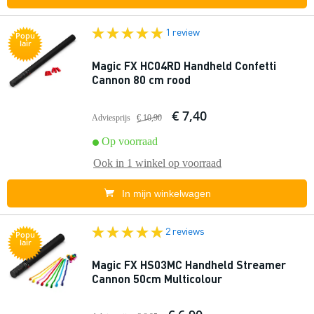
1 review
Popu
lair
Magic FX HC04RD Handheld Confetti
Cannon 80 cm rood
€ 7,40
Adviesprijs
€ 10,90
Op voorraad
Ook in
1 winkel
op voorraad
In mijn winkelwagen
2 reviews
Popu
lair
Magic FX HS03MC Handheld Streamer
Cannon 50cm Multicolour