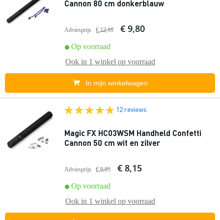
Cannon 80 cm donkerblauw
€ 9,80
Adviesprijs
€ 12,10
Op voorraad
Ook in
1 winkel
op voorraad
In mijn winkelwagen
12 reviews
Magic FX HC03WSM Handheld Confetti
Cannon 50 cm wit en zilver
€ 8,15
Adviesprijs
€ 9,95
Op voorraad
Ook in
1 winkel
op voorraad