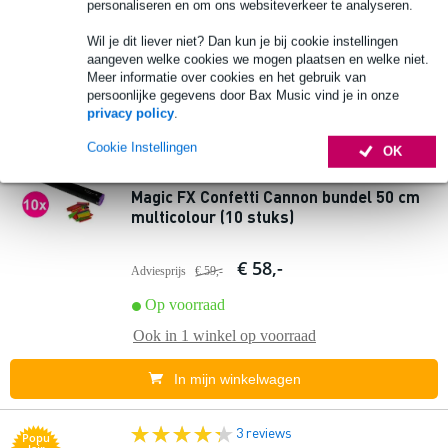
personaliseren en om ons websiteverkeer te analyseren.
Op voorraad
Wil je dit liever niet? Dan kun je bij cookie instellingen
Ook in
1 winkel
op voorraad
aangeven welke cookies we mogen plaatsen en welke niet.
Meer informatie over cookies en het gebruik van
In mijn winkelwagen
persoonlijke gegevens door Bax Music vind je in onze
privacy policy
.
Cookie Instellingen
11 reviews
OK
Magic FX Confetti Cannon bundel 50 cm
multicolour (10 stuks)
€ 58,-
Adviesprijs
€ 59,-
Op voorraad
Ook in
1 winkel
op voorraad
In mijn winkelwagen
3 reviews
Popu