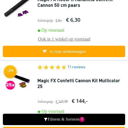
Cannon 50 cm paars
€ 6,30
Adviesprijs
€ 9,-
Op voorraad
Ook in
1 winkel
op voorraad
In mijn winkelwagen
11 reviews
-2%
Magic FX Confetti Cannon Kit Multicolor
25
€ 144,-
Adviesprijs
€ 147,50
Op voorraad
0
Filteren & Sorteren
Ook in
1 winkel
op voorraad