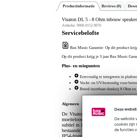
Productinformatie
Reviews
(0)
Down
Visaton DL 5 - 8 Ohm inbouw speaker
Artikelnr:
9000-0152-9076
Servicebelofte
Bax Music Garantie
: Op dit product kri
Op dit product krijg je 3 jaar Bax Music Gara
Plus- en minpunten
Eenvoudig te integreren in plafon
Vocht- en UV-bestendig voor bet
Breed inzetbaar dankzij 8 Ohm e
Algemeen
Deze websit
De Visaton DL 5 - 8 Ohm is een bij
De website 
moeiteloos laat plaatsen in beton- of 
cookies zijn
subtiel in iedere ruimte, van winkel o
de functies 
bestaande halogeen verlichtingssyst
IP54-front is de DL 5 ook bestendi