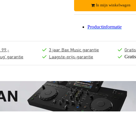
In mijn winkelwagen
Productinformatie
 99,-
3 jaar Bax Music garantie
Grati
ug' garantie
Laagste-prijs-garantie
Grati