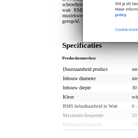
Wil je dit l
schroefterminals zorgen voor een veili
Meer informa
watt RMS en 10 watt piek, en best
policy
.
muziekweergave en spraak. Wil je integ
geregeld.
Cookie Inste
Specificaties
Productkenmerken
Duurzaamheid product
nie
Inbouw diameter
nie
Inbouw diepte
30
Kleur
wit
RMS belastbaarheid in Watt
0 -
Maximum frequentie
20
Minimum frequentie
15
Nominale impedantie
8 