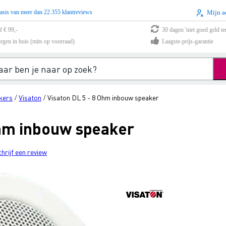
asis van meer dan 22.355 klantreviews
Mijn a
f € 99,-
30 dagen 'niet goed geld te
rgen in huis (mits op voorraad)
Laagste-prijs-garantie
kers
Visaton
Visaton DL 5 - 8 Ohm inbouw speaker
/
/
Ohm inbouw speaker
chrijf een review