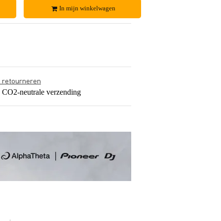
In mijn winkelwagen
s retourneren
s CO2-neutrale verzending