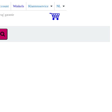
ccount
Winkels
Klantenservice
NL
rug' garantie