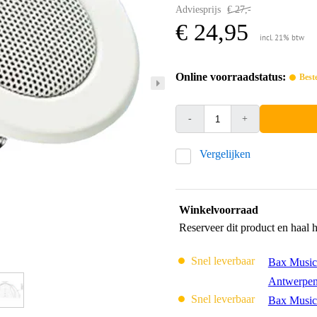
Adviesprijs
€ 27,-
€ 24,95
incl. 21% btw
Online voorraadstatus:
Best
-
+
Vergelijken
Winkelvoorraad
Reserveer dit product en haal 
Snel leverbaar
Bax Music
Antwerpe
Snel leverbaar
Bax Music