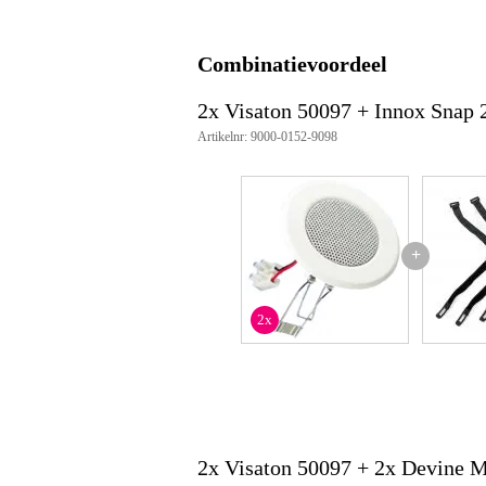
100 volt
j
Waterdicht
Combinatievoordeel
Gewicht en afmetingen inclusief verpakking
2x Visaton 50097 + Innox Snap 
Gewicht
20
Artikelnr: 9000-0152-9098
(incl. verpakking)
Afmeting
11,
(incl. verpakking)
Productspecificaties
rms vermogen: 4 W
+
piekvermogen: 10 W
impedantie z: 8 Ohm
frequentierespons: 150 – 20000
2x
spl @ 1w/1m: 84 dB (1 W/1 m)
opening hoek: 123°/4000 Hz
resonantiefrequentie: 300 Hz
magnetische inductie: 0.69 T
magnetische flux: 91 µWb
spreekspoel diameter: 14 mm
hoogte winding: 3.5 mm
2x Visaton 50097 + 2x Devine 
cutout diameter: 72 mm
weight_kg: 0.16 kg