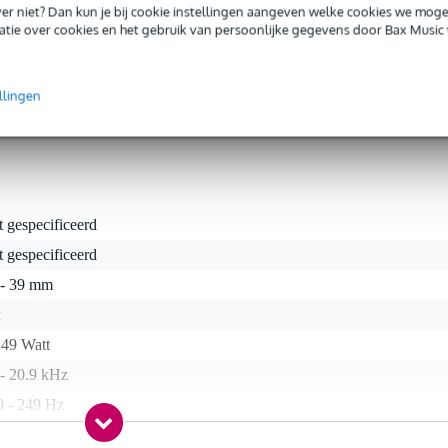
iever niet? Dan kun je bij cookie instellingen aangeven welke cookies we mog
ge, duurzame installatie. Deze speaker levert een solide vermogen van 
tie over cookies en het gebruik van persoonlijke gegevens door Bax Music 
rijkt frequenties van 150 tot 20.000 Hz — ideaal voor helder
ratie in een 100V installatie? Met een optionele transformator is dat z
llingen
t gespecificeerd
t gespecificeerd
 - 39 mm
 49 Watt
 - 20.9 kHz
0 - 249 Hz
Ohm