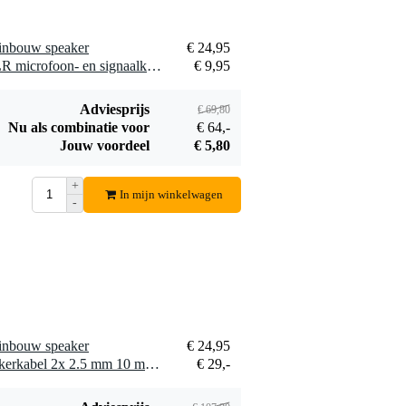
 inbouw speaker
€ 24,95
2 x Devine MIC100/10 XLR microfoon- en signaalkabel 10 meter
€ 9,95
Adviesprijs
€ 69,80
Nu als combinatie voor
€ 64,-
Jouw voordeel
€ 5,80
+
In mijn winkelwagen
-
 inbouw speaker
€ 24,95
2 x Devine SPE25/10 speakerkabel 2x 2.5 mm 10 meter
€ 29,-