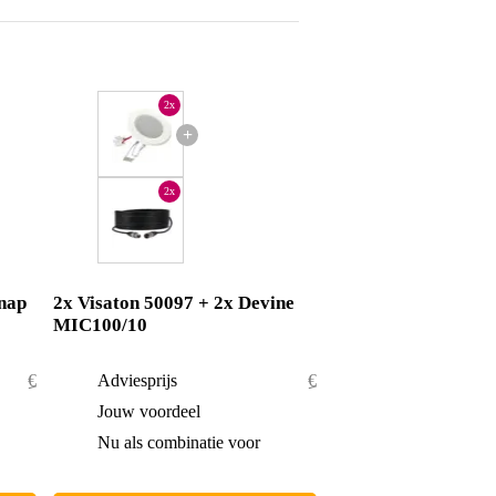
2x
+
2x
Snap
2x Visaton 50097 + 2x Devine
MIC100/10
€ 55,40
Adviesprijs
€ 69,80
€ 3,40
Jouw voordeel
€ 5,80
€ 52,-
Nu als combinatie voor
€ 64,-