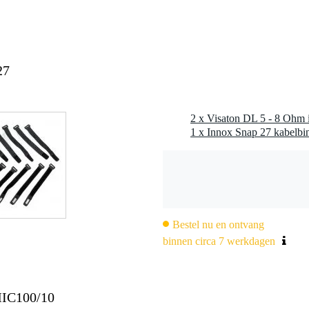
a
nee
27
0 gr
0 x 9,0 x 5,0 cm
2 x Visaton DL 5 - 8 Ohm
 Hz
, 89 dB (1 W/1 m)@ 4018 Hz
Bestel nu en ontvang
binnen circa 7 werkdagen
MIC100/10