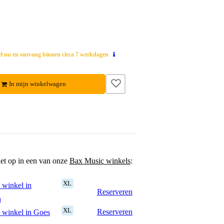
el nu en ontvang binnen circa 7 werkdagen
In mijn winkelwagen
het op in een van onze
Bax Music winkels
:
XL
 winkel in
Reserveren
n
XL
Reserveren
 winkel in Goes