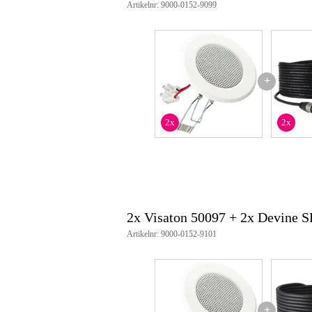
Artikelnr: 9000-0152-9099
color: RAL 9010
connectors: schroefterminals
kabellengte: 0.14 m
ip-waarde: IP54
+
2x
2x
2x Visaton 50097 + 2x Devine 
Artikelnr: 9000-0152-9101
+