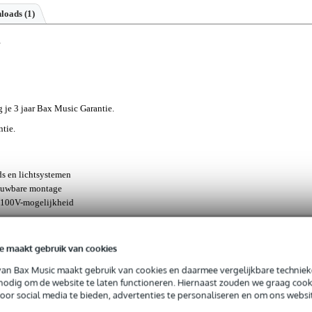
loads (1)
jg je 3 jaar Bax Music Garantie.
ntie.
ds en lichtsystemen
rouwbare montage
n 100V-mogelijkheid
e maakt gebruik van cookies
zonder compacte inbouw speaker van slechts 5 cm doorsnee die zic
van Bax Music maakt gebruik van cookies en daarmee vergelijkbare techniek
systeemplafonds. Dankzij het witte RAL 9010 front past deze luidspreke
 nodig om de website te laten functioneren. Hiernaast zouden we graag cook
f hotel tot thuisgebruik. De speciale montagebeugel maakt integratie me
voor social media te bieden, advertenties te personaliseren en om ons websi
emen eenvoudig. Met zijn UV- en vochtbestendige constructie en ee
g tegen stevigere omstandigheden, terwijl het metalen korf en d