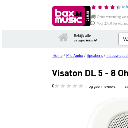
op b
Gratis verzending vana
Voor 23:00 besteld, mo
Bekijk alle
categorieën
Home
Pro Audio
Speakers
Inbouw spea
/
/
/
Visaton DL 5 - 8 
0
nog geen reviews
s