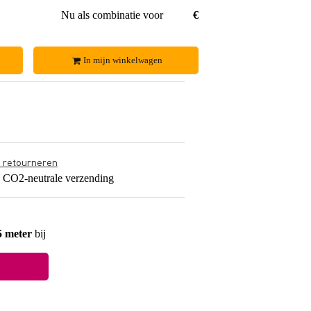
€ 5,50
Nu als combinatie voor
€ 13,10
In mijn winkelwagen
s retourneren
s CO2-neutrale verzending
5 meter
bij