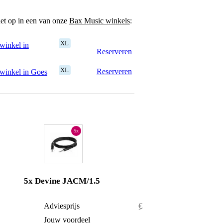
het op in een van onze
Bax Music winkels
:
XL
winkel in
Reserveren
XL
Reserveren
winkel in Goes
5x
5x Devine JACM/1.5
€ 5,90
Adviesprijs
€ 14,75
€ 0,40
Jouw voordeel
€ 1,65