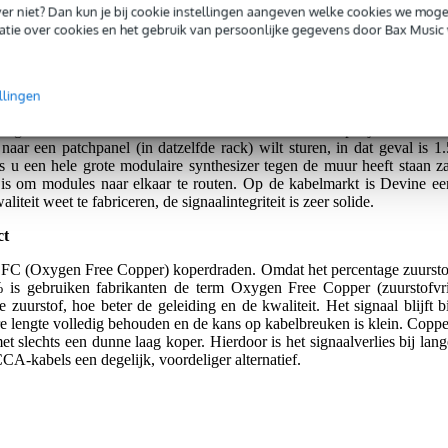
iever niet? Dan kun je bij cookie instellingen aangeven welke cookies we mog
 betrouwbaar en storingsvrij audiosignaal.
tie over cookies en het gebruik van persoonlijke gegevens door Bax Music 
n u treft stapels jack-kabels aan, het is nu eenmaal de meest gebruikt
llingen
bels, zoals de Devine JACM/1.5 signaalkabel mono jack-jack 1.5 meter
ing voor bestaat. Het is niet ondenkbaar dat u een stapeltje modules i
naar een patchpanel (in datzelfde rack) wilt sturen, in dat geval is 1.
s u een hele grote modulaire synthesizer tegen de muur heeft staan za
t is om modules naar elkaar te routen. Op de kabelmarkt is Devine ee
iteit weet te fabriceren, de signaalintegriteit is zeer solide.
ct
FC (Oxygen Free Copper) koperdraden. Omdat het percentage zuursto
 is gebruiken fabrikanten de term Oxygen Free Copper (zuurstofvri
 zuurstof, hoe beter de geleiding en de kwaliteit. Het signaal blijft bi
 lengte volledig behouden en de kans op kabelbreuken is klein. Coppe
 slechts een dunne laag koper. Hierdoor is het signaalverlies bij lang
CCA-kabels een degelijk, voordeliger alternatief.