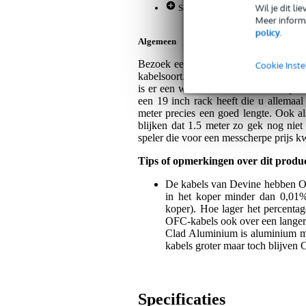
Wil je dit l
Solide signaalintegriteit voor een
Meer informa
policy
.
Algemeen
Bezoek een willekeurige muziekstudio e
Cookie Inste
kabelsoort. Ook betrekkelijk korte ka
is er een waar zondermeer een toepass
een 19 inch rack heeft die u allemaal 
meter precies een goed lengte. Ook al
blijken dat 1.5 meter zo gek nog nie
speler die voor een messcherpe prijs kwal
Tips of opmerkingen over dit produ
De kabels van Devine hebben O
in het koper minder dan 0,01%
koper). Hoe lager het percentage
OFC-kabels ook over een langere
Clad Aluminium is aluminium met
kabels groter maar toch blijven 
Specificaties