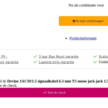
Nu als combinatie voor
In mijn winkelwagen
Productinformatie
 99,-
3 jaar Bax Music garantie
Grati
ug' garantie
Laagste-prijs-garantie
Grati
of de
Devine JACM/1.5 signaalkabel 6.3 mm TS mono jack-jack 1.
oe de check.
Start de check