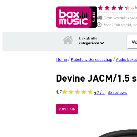
op b
Gratis verzending vana
Voor 23:00 besteld, mo
Bekijk alle
categorieën
Home
Kabels & Gereedschap
Audio bekab
/
/
Devine JACM/1.5 s
4.7
4,7 / 5
85
reviews
POPULAIR