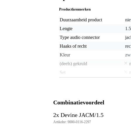
Productkenmerken
Duurzaamheid product
nie
Lengte
1.
Type audio connector
ja
Haaks of recht
rec
Kleur
zw
(deels) gekruld
Set
Vergulde connector
Geweven mantel
Combinatievoordeel
Gewicht en afmetingen inclusief verpakking
Gewicht
10
(incl. verpakking)
2x Devine JACM/1.5
Afmeting
18,
Artikelnr: 9000-0116-2297
(incl. verpakking)