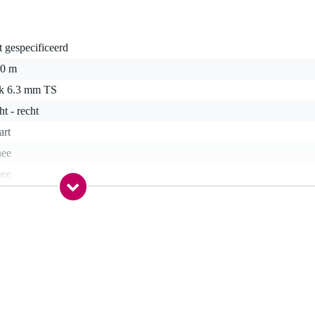
t gespecificeerd
50 m
ck 6.3 mm TS
ht - recht
art
nee
nee
nee
nee
0 gr
0 x 16,0 x 2,5 cm