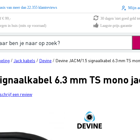
asis van meer dan 22.355 klantreviews
Mijn a
f € 99,-
30 dagen 'niet goed geld te
rgen in huis (mits op voorraad)
Laagste-prijs-garantie
eling
Jack kabels
Devine
Devine JACM/1.5 signaalkabel 6.3 mm TS mono
/
/
/
ignaalkabel 6.3 mm TS mono ja
schrijf een review