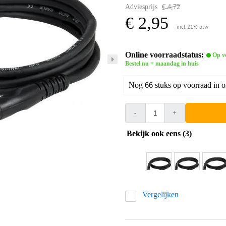
Adviesprijs
€ 4,72
€ 2,95
incl. 21% btw
Online voorraadstatus:
Op v
Bestel nu = maandag in huis
Nog 66 stuks op voorraad in 
-
+
Bekijk ook eens (3)
Vergelijken