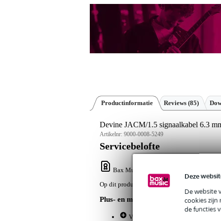
Productinformatie
Reviews
(85)
Dow
Devine JACM/1.5 signaalkabel 6.3 mm
Artikelnr:
9000-0008-5249
Servicebelofte
Bax Music Garantie
: Op dit product krij
Deze websit
Op dit product krijg je alleen garantie op fab
De website 
Plus- en minpunten
cookies zijn
de functies 
Veelgebruikte kabelsoorten in muz