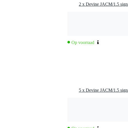
ern routen in 19 inch racks
Op voorraad