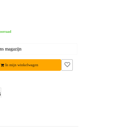
oorraad
ons magazijn
In mijn winkelwagen