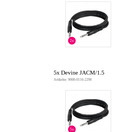
Productspecificaties
audiokabel
connector 1: jack 6.3 mm mono
connector 2: jack 6.3 mm mono
handig voor bijvoorbeeld het int
goede signaalkwaliteit
lengte: 1.5 m
2x
kleur: zwart
5x Devine JACM/1.5
Artikelnr: 9000-0116-2298
5x