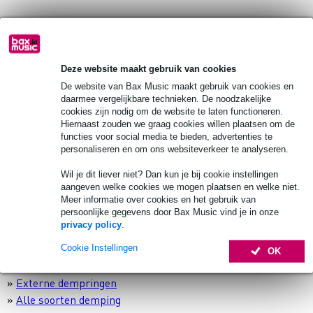
Voor je toms en snaredrum kun je in principe
iedere soort
demping gebruiken. Hierbij kunnen we de volgende tips
geven:
Deze website maakt gebruik van cookies
Demperpads
('gel')
en
buitendempers
zijn universeel en
De website van Bax Music maakt gebruik van cookies en
daarmee vergelijkbare technieken. De noodzakelijke
passen dus altijd. Het voordeel is bovendien dat je de mate
cookies zijn nodig om de website te laten functioneren.
van demping vrij goed kunt beïnvloeden door ze op een
Hiernaast zouden we graag cookies willen plaatsen om de
andere plek op het vel te leggen.
functies voor social media te bieden, advertenties te
personaliseren en om ons websiteverkeer te analyseren.
Populair bij startende drummers zijn
externe
dempringen
. Deze hoef je alleen maar op de vellen te leggen.
Wil je dit liever niet? Dan kun je bij cookie instellingen
Van alle dempmiddelen die er zijn, halen interne dempringen
aangeven welke cookies we mogen plaatsen en welke niet.
Meer informatie over cookies en het gebruik van
de meeste boventonen weg. Let wel goed op of ze passen bij
persoonlijke gegevens door Bax Music vind je in onze
de diameter van je trommels.
privacy policy
.
»
Demperpads
Cookie Instellingen
OK
»
Buitendempers
»
Externe dempringen
»
Alle soorten demping