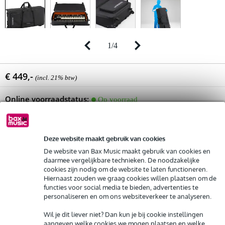
1
/
4
€ 449,-
(incl. 21% btw)
Online voorraadstatus:
Op voorraad
Nog 2 stuks op voorraad in ons magazijn
Deze website maakt gebruik van cookies
In winkelwagen
De website van Bax Music maakt gebruik van cookies en
daarmee vergelijkbare technieken. De noodzakelijke
cookies zijn nodig om de website te laten functioneren.
Hiernaast zouden we graag cookies willen plaatsen om de
Bestel voor 23:00 = morgen in huis (gratis)
functies voor social media te bieden, advertenties te
personaliseren en om ons websiteverkeer te analyseren.
30 dagen 'niet goed geld terug' garantie
Wil je dit liever niet? Dan kun je bij cookie instellingen
3 jaar Bax Music garantie
aangeven welke cookies we mogen plaatsen en welke