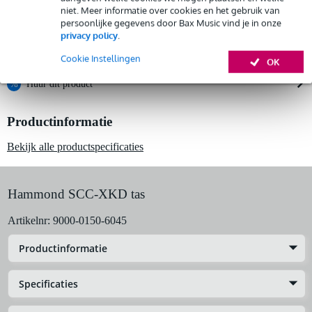
niet. Meer informatie over cookies en het gebruik van
persoonlijke gegevens door Bax Music vind je in onze
privacy policy
.
Gratis ophalen in de winkel
Cookie Instellingen
OK
%
Huur dit product
Productinformatie
Huur dit product al vanaf 32 euro per maand
Huur meerdere producten tegelijk: min. € 300,- en max.
Bekijk alle productspecificaties
€ 2.500,-
Gratis
thuisbezorgd of op te halen in de winkel
Al na 4 maanden maandelijks opzegbaar
Hammond SCC-XKD tas
De mogelijkheid om je product(en) met korting te kopen
Snelle vervanging door Bax Music bij een defect
Artikelnr:
9000-0150-6045
Huur dit product
Productinformatie
Specificaties