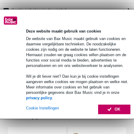
Gratis ophalen in de winkel
Productinformatie
Deze website maakt gebruik van cookies
Devine PRO 1000
De website van Bax Music maakt gebruik van cookies en
daarmee vergelijkbare technieken. De noodzakelijke
budget-hoofdtelefoon, gericht op voorbeluistering
cookies zijn nodig om de website te laten functioneren.
tevens geschikt voor beginnende DJ's of niet-veeleisende
Hiernaast zouden we graag cookies willen plaatsen om de
toepassingen
functies voor social media te bieden, advertenties te
personaliseren en om ons websiteverkeer te analyseren.
Bekijk alle productspecificaties
Wil je dit liever niet? Dan kun je bij cookie instellingen
Bekijk ook eens (4)
aangeven welke cookies we mogen plaatsen en welke niet.
Meer informatie over cookies en het gebruik van
persoonlijke gegevens door Bax Music vind je in onze
privacy policy
.
Cookie Instellingen
OK
Accessoires (8)