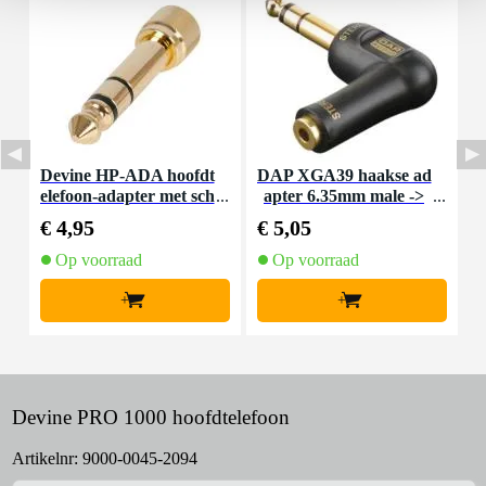
Devine HP-ADA hoofdt
DAP XGA39 haakse ad
D
elefoon-adapter met sch
apter 6.35mm male ->
s
roefdraad (set van 2)
3.5mm female (per stu
€ 4,95
€ 5,05
€
k)
Op voorraad
Op voorraad
+
+
Devine PRO 1000 hoofdtelefoon
Artikelnr:
9000-0045-2094