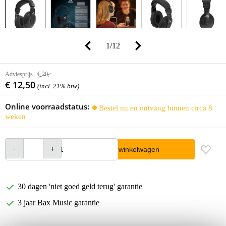
1
/
12
Adviesprijs
€ 20,-
€ 12,50
(incl. 21% btw)
Online voorraadstatus:
Bestel nu en ontvang binnen circa 8
weken
In winkelwagen
30 dagen 'niet goed geld terug' garantie
3 jaar Bax Music garantie