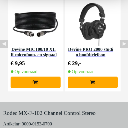
Huur dit product
Devine MIC100/10 XL
Devine PRO 2000 studi
D
R microfoon- en signaal
o hoofdtelefoon
r
kabel 10 meter
e
€ 9,95
€ 29,-
€
Op voorraad
Op voorraad
+
+
Rodec MX-F-102 Channel Control Stereo
Artikelnr:
9000-0153-0700