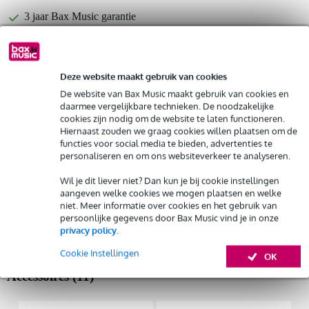
3 jaar Bax Music garantie
Gratis ophalen in de winkel
Deze website maakt gebruik van cookies
De website van Bax Music maakt gebruik van cookies en
daarmee vergelijkbare technieken. De noodzakelijke
Kies nu voor 2 jaar extra Bax Music garantie en meer
voordelen
cookies zijn nodig om de website te laten functioneren.
Hiernaast zouden we graag cookies willen plaatsen om de
€ 16,10 eenmalig
functies voor social media te bieden, advertenties te
personaliseren en om ons websiteverkeer te analyseren.
%
Huur dit product
Wil je dit liever niet? Dan kun je bij cookie instellingen
aangeven welke cookies we mogen plaatsen en welke
niet. Meer informatie over cookies en het gebruik van
Productinformatie
Huur dit product al vanaf 23 euro per maand
persoonlijke gegevens door Bax Music vind je in onze
privacy policy
.
Huur meerdere producten tegelijk: min. € 300,- en max.
Bekijk alle productspecificaties
€ 2.500,-
Cookie Instellingen
Gratis
thuisbezorgd of op te halen in de winkel
OK
Al na 4 maanden maandelijks opzegbaar
Accessoires (11)
De mogelijkheid om je product(en) met korting te kopen
Snelle vervanging door Bax Music bij een defect