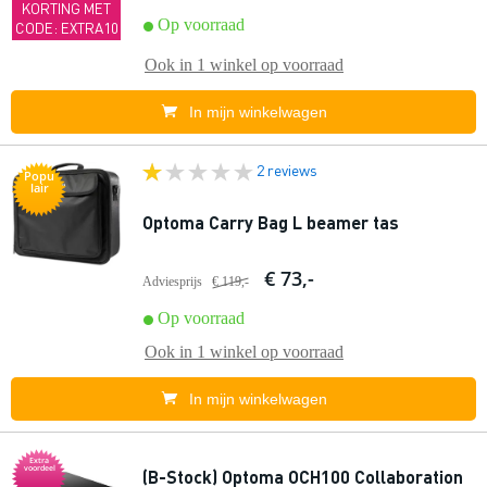
KORTING MET
Op voorraad
CODE: EXTRA10
Ook in
1 winkel
op voorraad
In mijn winkelwagen
2 reviews
Popu
lair
Optoma Carry Bag L beamer tas
€ 73,-
Adviesprijs
€ 119,-
Op voorraad
Ook in
1 winkel
op voorraad
In mijn winkelwagen
Extra
voordeel
(B-Stock) Optoma OCH100 Collaboration