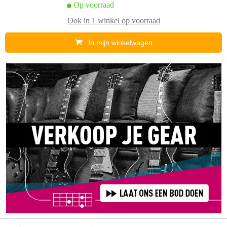
Op voorraad
Ook in
1 winkel
op voorraad
In mijn winkelwagen