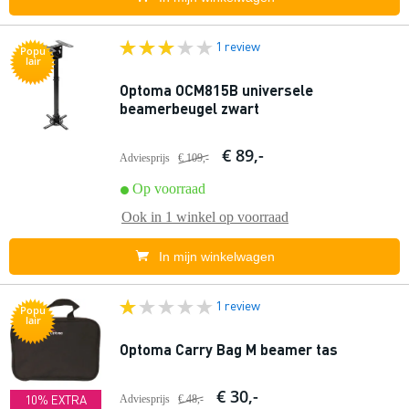
1 review
Popu
lair
Optoma OCM815B universele
beamerbeugel zwart
€ 89,-
Adviesprijs
€ 109,-
Op voorraad
Ook in
1 winkel
op voorraad
In mijn winkelwagen
1 review
Popu
lair
Optoma Carry Bag M beamer tas
€ 30,-
10% EXTRA
Adviesprijs
€ 48,-