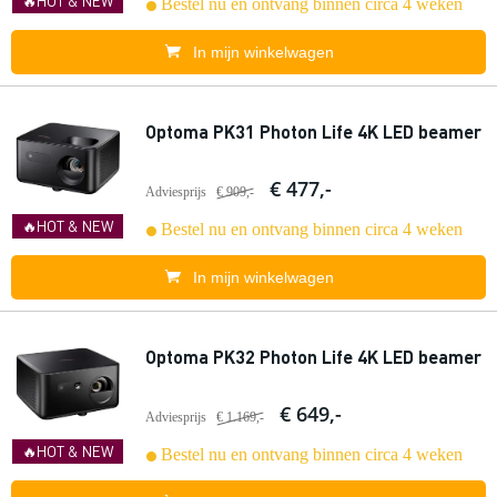
🔥HOT & NEW
Bestel nu en ontvang binnen circa 4 weken
In mijn winkelwagen
Optoma PK31 Photon Life 4K LED beamer
€ 477,-
Adviesprijs
€ 909,-
🔥HOT & NEW
Bestel nu en ontvang binnen circa 4 weken
In mijn winkelwagen
Optoma PK32 Photon Life 4K LED beamer
€ 649,-
Adviesprijs
€ 1.169,-
🔥HOT & NEW
Bestel nu en ontvang binnen circa 4 weken