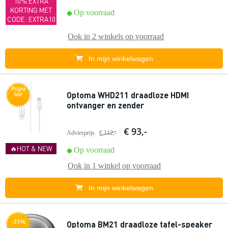
10% EXTRA
KORTING MET
Op voorraad
CODE: EXTRA10
Ook in
2 winkels
op voorraad
In mijn winkelwagen
Popu
Optoma WHD211 draadloze HDMI
lair
ontvanger en zender
€ 93,-
Adviesprijs
€ 112,-
🔥HOT & NEW
Op voorraad
Ook in
1 winkel
op voorraad
In mijn winkelwagen
-31%
Optoma BM21 draadloze tafel-speaker