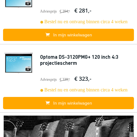
€ 281,-
Adviesprijs
€ 294,-
Bestel nu en ontvang binnen circa 4 weken
In mijn winkelwagen
Optoma DS-3120PMG+ 120 inch 4:3
projectiescherm
€ 323,-
Adviesprijs
€ 339,-
Bestel nu en ontvang binnen circa 4 weken
In mijn winkelwagen