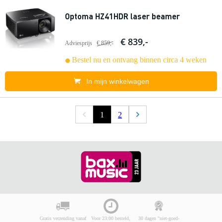
Optoma HZ41HDR laser beamer
€ 839,-
Adviesprijs
€ 859,-
Bestel nu en ontvang binnen circa 4 weken
In mijn winkelwagen
1
2
Gratis verzending vanaf
Voor 23:00 besteld,
30 dagen "niet-goed-