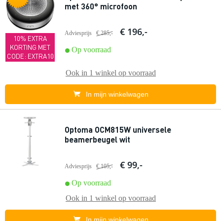
met 360° microfoon
€ 196,-
Adviesprijs
€ 285,-
10% EXTRA
KORTING MET
Op voorraad
CODE: EXTRA10
Ook in
1 winkel
op voorraad
In mijn winkelwagen
Optoma OCM815W universele
beamerbeugel wit
€ 99,-
Adviesprijs
€ 105,-
Op voorraad
Ook in
1 winkel
op voorraad
In mijn winkelwagen