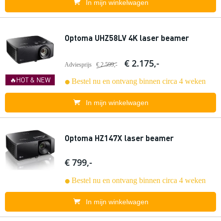
In mijn winkelwagen
Optoma UHZ58LV 4K laser beamer
€ 2.175,-
Adviesprijs
€ 2.599,-
🔥HOT & NEW
Bestel nu en ontvang binnen circa 4 weken
In mijn winkelwagen
Optoma HZ147X laser beamer
€ 799,-
Bestel nu en ontvang binnen circa 4 weken
In mijn winkelwagen