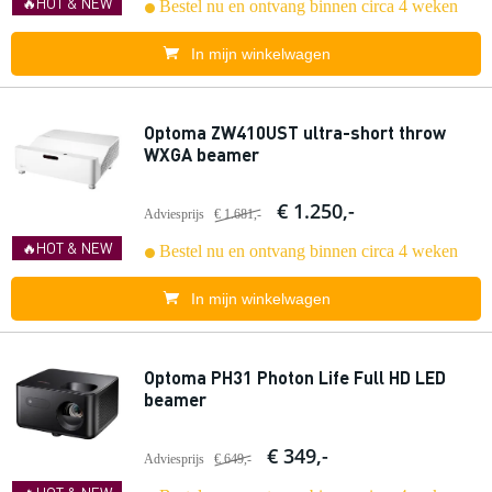
🔥HOT & NEW
Bestel nu en ontvang binnen circa 4 weken
In mijn winkelwagen
Optoma ZW410UST ultra-short throw
WXGA beamer
€ 1.250,-
Adviesprijs
€ 1.681,-
🔥HOT & NEW
Bestel nu en ontvang binnen circa 4 weken
In mijn winkelwagen
Optoma PH31 Photon Life Full HD LED
beamer
€ 349,-
Adviesprijs
€ 649,-