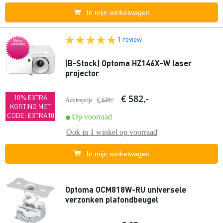
In mijn winkelwagen
1 review
Extra
voordeel
(B-Stock) Optoma HZ146X-W laser
projector
€ 582,-
10% EXTRA
Adviesprijs
€ 629,-
KORTING MET
CODE: EXTRA10
Op voorraad
Ook in
1 winkel
op voorraad
In mijn winkelwagen
Optoma OCM818W-RU universele
verzonken plafondbeugel