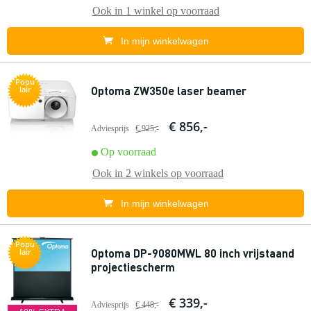
Ook in
1 winkel
op voorraad
In mijn winkelwagen
Popu
Optoma ZW350e laser beamer
lair
€ 856,-
Adviesprijs
€ 925,-
Op voorraad
Ook in
2 winkels
op voorraad
In mijn winkelwagen
Popu
Optoma DP-9080MWL 80 inch vrijstaand
lair
projectiescherm
€ 339,-
Adviesprijs
€ 448,-