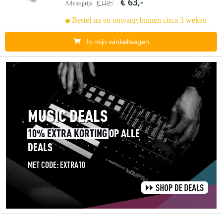
€ 63,-
Adviesprijs
€ 112,-
Bestel nu en ontvang binnen circa 3 weken
In mijn winkelwagen