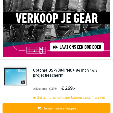
Optoma DS-9084PMG+ 84 inch 16:9
projectiescherm
€ 269,-
Adviesprijs
€ 294,-
Bestel nu en ontvang binnen circa 4 weken
In mijn winkelwagen