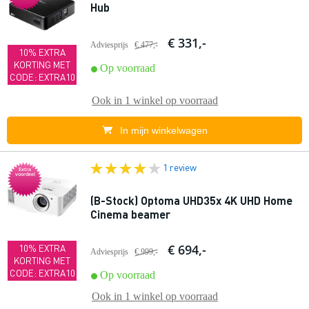
Hub
€ 331,-
Adviesprijs
€ 477,-
10% EXTRA
KORTING MET
Op voorraad
CODE: EXTRA10
Ook in
1 winkel
op voorraad
In mijn winkelwagen
1 review
Extra
voordeel
(B-Stock) Optoma UHD35x 4K UHD Home
Cinema beamer
€ 694,-
10% EXTRA
Adviesprijs
€ 999,-
KORTING MET
CODE: EXTRA10
Op voorraad
Ook in
1 winkel
op voorraad