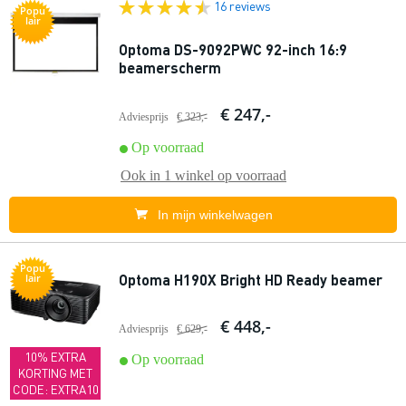
16 reviews
Popu
lair
Optoma DS-9092PWC 92-inch 16:9
beamerscherm
€ 247,-
Adviesprijs
€ 323,-
Op voorraad
Ook in
1 winkel
op voorraad
In mijn winkelwagen
Popu
Optoma H190X Bright HD Ready beamer
lair
€ 448,-
Adviesprijs
€ 629,-
10% EXTRA
Op voorraad
KORTING MET
CODE: EXTRA10