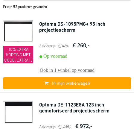
52
Er zijn
producten gevonden.
Optoma DS-1095PMG+ 95 inch
projectiescherm
€ 260,-
Adviesprijs
€ 345,-
10% EXTRA
KORTING MET
Op voorraad
CODE: EXTRA10
Ook in
1 winkel
op voorraad
In mijn winkelwagen
Optoma DE-1123EGA 123 inch
gemotoriseerd projectiescherm
€ 972,-
Adviesprijs
€ 1.019,-