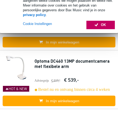
aangeven welke cookies we mogen plaatsen en welke niet.
Meer informatie over cookies en het gebruik van
Optoma ZH350 full HD beamer
persoonlijke gegevens door Bax Music vind je in onze
privacy policy
.
€ 980,-
Adviesprijs
€ 1.050,-
Cookie Instellingen
OK
Bestel nu en ontvang binnen circa 4 weken
In mijn winkelwagen
Optoma DC460 13MP documentcamera
met flexibele arm
€ 539,-
Adviesprijs
€ 615,-
🔥HOT & NEW
Bestel nu en ontvang binnen circa 4 weken
In mijn winkelwagen