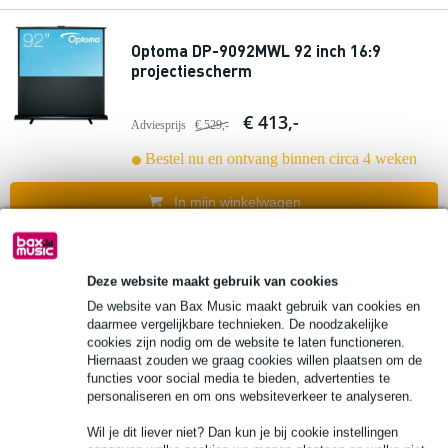
Optoma DP-9092MWL 92 inch 16:9
projectiescherm
€ 413,-
Adviesprijs
€ 529,-
Bestel nu en ontvang binnen circa 4 weken
In mijn winkelwagen
Optoma ZW340e WXGA beamer projector
Deze website maakt gebruik van cookies
De website van Bax Music maakt gebruik van cookies en
€ 855,-
daarmee vergelijkbare technieken. De noodzakelijke
Adviesprijs
€ 1.019,-
cookies zijn nodig om de website te laten functioneren.
Hiernaast zouden we graag cookies willen plaatsen om de
Bestel nu en ontvang binnen circa 4 weken
functies voor social media te bieden, advertenties te
personaliseren en om ons websiteverkeer te analyseren.
In mijn winkelwagen
Wil je dit liever niet? Dan kun je bij cookie instellingen