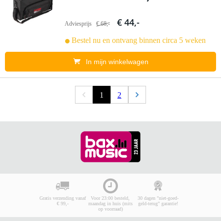
€ 44,-
Adviesprijs
€ 68,-
Bestel nu en ontvang binnen circa 5 weken
In mijn winkelwagen
1
2
Gratis verzending vanaf
Voor 23:00 besteld,
30 dagen "niet-goed-
€ 99,-
maandag in huis (mits
geld-terug" garantie!
op voorraad)