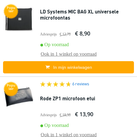
Popu
LD Systems MIC BAG XL universele
lair
microfoontas
€ 8,90
Adviesprijs
€ 12,70
Op voorraad
Ook in
1 winkel
op voorraad
In mijn winkelwagen
6 reviews
Popu
lair
Rode ZP1 microfoon etui
€ 13,90
Adviesprijs
€ 18,50
Op voorraad
Ook in
1 winkel
op voorraad