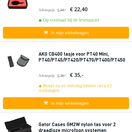
€ 22,40
Adviesprijs
€ 44,-
Op voorraad bij de leverancier
In mijn winkelwagen
AKG CB400 tasje voor PT40 Mini,
PT40/PT45/PT420/PT470/PT400/PT450
€ 35,-
Adviesprijs
€ 38,-
Bestel nu en ontvang binnen circa 12
werkdagen
In mijn winkelwagen
Gator Cases GM2W nylon tas voor 2
draadloze microfoon systemen