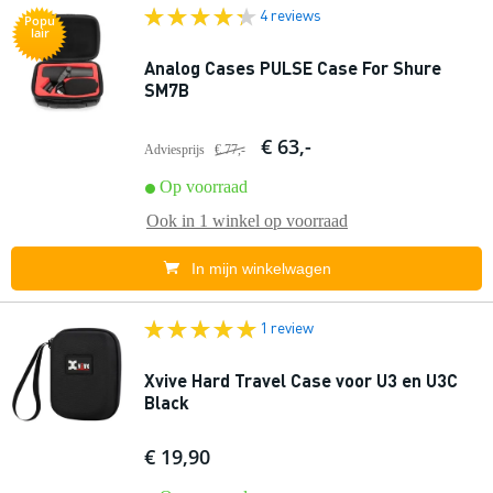
4 reviews
Popu
lair
Analog Cases PULSE Case For Shure
SM7B
€ 63,-
Adviesprijs
€ 77,-
Op voorraad
Ook in
1 winkel
op voorraad
In mijn winkelwagen
1 review
Xvive Hard Travel Case voor U3 en U3C
Black
€ 19,90