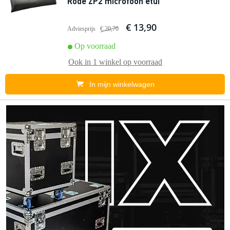
Rode ZP2 microfoon etui
€ 13,90
Adviesprijs
€ 20,70
Op voorraad
Ook in
1 winkel
op voorraad
In mijn winkelwagen