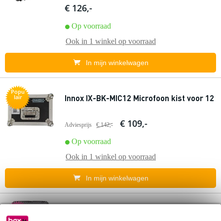
€ 126,-
Op voorraad
Ook in
1 winkel
op voorraad
In mijn winkelwagen
Popu
Innox IX-BK-MIC12 Microfoon kist voor 12
lair
€ 109,-
Adviesprijs
€ 142,-
Op voorraad
Ook in
1 winkel
op voorraad
In mijn winkelwagen
Extra
voordeel
(B-Stock) SKB 3i-342412MXC case voor