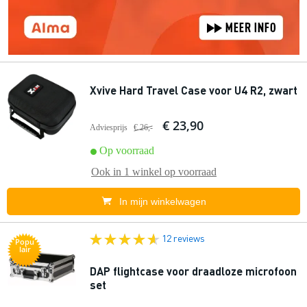
Xvive Hard Travel Case voor U4 R2, zwart
€ 23,90
Adviesprijs
€ 26,-
Op voorraad
Ook in
1 winkel
op voorraad
In mijn winkelwagen
12 reviews
Popu
lair
DAP flightcase voor draadloze microfoon
set