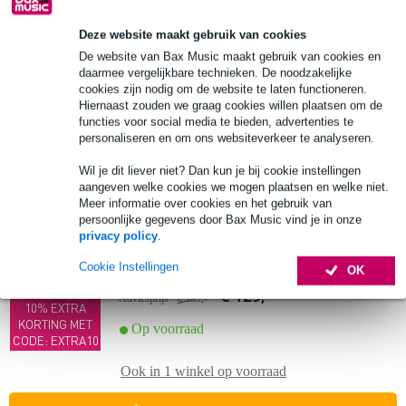
Shure Microflex draadloos systeem
Deze website maakt gebruik van cookies
€ 1.168,-
Adviesprijs
€ 1.230,-
De website van Bax Music maakt gebruik van cookies en
10% EXTRA
daarmee vergelijkbare technieken. De noodzakelijke
KORTING MET
Op voorraad
cookies zijn nodig om de website te laten functioneren.
CODE: EXTRA10
Hiernaast zouden we graag cookies willen plaatsen om de
functies voor social media te bieden, advertenties te
Ook in
1 winkel
op voorraad
personaliseren en om ons websiteverkeer te analyseren.
In mijn winkelwagen
Wil je dit liever niet? Dan kun je bij cookie instellingen
aangeven welke cookies we mogen plaatsen en welke niet.
Meer informatie over cookies en het gebruik van
persoonlijke gegevens door Bax Music vind je in onze
Extra
voordeel
(B-Stock) Gator Cases GTSA-MIC15
privacy policy
.
polyetheen koffer voor 15 microfoons
Cookie Instellingen
OK
€ 129,-
Adviesprijs
€ 139,-
10% EXTRA
KORTING MET
Op voorraad
CODE: EXTRA10
Ook in
1 winkel
op voorraad