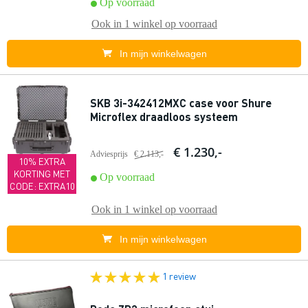
Op voorraad
Ook in
1 winkel
op voorraad
In mijn winkelwagen
SKB 3i-342412MXC case voor Shure
Microflex draadloos systeem
€ 1.230,-
Adviesprijs
€ 2.113,-
10% EXTRA
KORTING MET
Op voorraad
CODE: EXTRA10
Ook in
1 winkel
op voorraad
In mijn winkelwagen
1 review