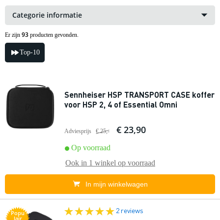
Categorie informatie
93
Er zijn
producten gevonden.
Top-10
Sennheiser HSP TRANSPORT CASE koffer
voor HSP 2, 4 of Essential Omni
€ 23,90
Adviesprijs
€ 25,-
Op voorraad
Ook in
1 winkel
op voorraad
In mijn winkelwagen
2 reviews
Popu
lair