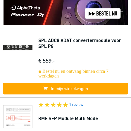
SPL ADC8 ADAT convertermodule voor
SPL P8
€ 559,-
Bestel nu en ontvang binnen circa 7
werkdagen
In mijn winkelwagen
1 review
RME SFP Module Multi Mode