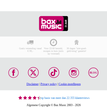
Gratis verzending vanaf
Voor 23:00 besteld,
30 dagen "niet-goed-
€ 99,-
morgen in huis (mits
geld-terug" garantie!
op voorraad)
BLOG
Disclaimer
|
Privacy policy
|
Cookie-instellingen
op basis van meer dan 22.355 klantreviews
Algemene Copyright © Bax Music 2003 - 2026