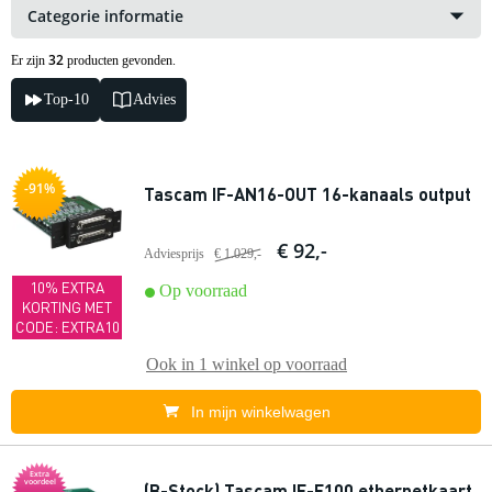
Categorie informatie
32
Er zijn
producten gevonden.
Top-10
Advies
-91%
Tascam IF-AN16-OUT 16-kanaals output
€ 92,-
Adviesprijs
€ 1.029,-
10% EXTRA
Op voorraad
KORTING MET
CODE: EXTRA10
Ook in
1 winkel
op voorraad
In mijn winkelwagen
Extra
voordeel
(B-Stock) Tascam IF-E100 ethernetkaart