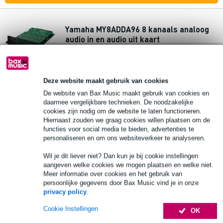
Yamaha MY8ADDA96 8 kanaals analoog
audio in en audio uit kaart
€ 1.199,-
Adviesprijs
€ 1.449,-
Deze website maakt gebruik van cookies
Bestel nu en ontvang binnen circa 14
werkdagen
De website van Bax Music maakt gebruik van cookies en
daarmee vergelijkbare technieken. De noodzakelijke
cookies zijn nodig om de website te laten functioneren.
In mijn winkelwagen
Hiernaast zouden we graag cookies willen plaatsen om de
functies voor social media te bieden, advertenties te
personaliseren en om ons websiteverkeer te analyseren.
Wil je dit liever niet? Dan kun je bij cookie instellingen
aangeven welke cookies we mogen plaatsen en welke niet.
Meer informatie over cookies en het gebruik van
persoonlijke gegevens door Bax Music vind je in onze
privacy policy
.
Cookie Instellingen
OK