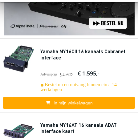
Yamaha MY16CII 16 kanaals Cobranet
interface
€ 1.595,-
Adviesprijs
€ 1.765,-
Bestel nu en ontvang binnen circa 14
werkdagen
In mijn winkelwagen
Yamaha MY16AT 16 kanaals ADAT
interface kaart