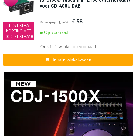
voor CD-400U DAB
€ 58,-
Adviesprijs
€ 72,-
10% EXTRA
KORTING MET
Op voorraad
CODE: EXTRA10
Ook in
1 winkel
op voorraad
In mijn winkelwagen