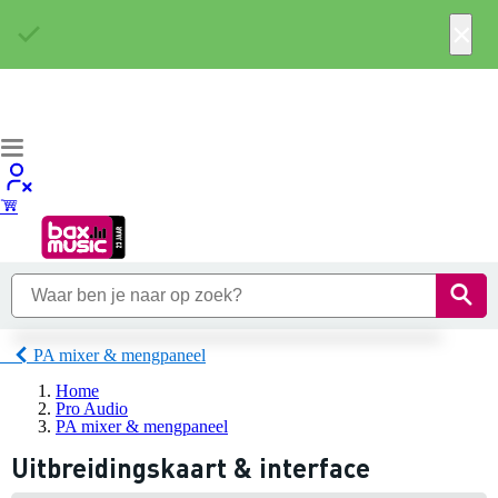
×
PA mixer & mengpaneel
Home
Pro Audio
PA mixer & mengpaneel
Uitbreidingskaart & interface