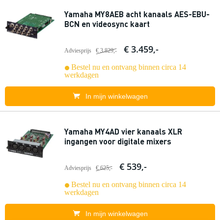
Yamaha MY8AEB acht kanaals AES-EBU-
BCN en videosync kaart
€ 3.459,-
Adviesprijs
€ 3.829,-
Bestel nu en ontvang binnen circa 14
werkdagen
In mijn winkelwagen
Yamaha MY4AD vier kanaals XLR
ingangen voor digitale mixers
€ 539,-
Adviesprijs
€ 625,-
Bestel nu en ontvang binnen circa 14
werkdagen
In mijn winkelwagen