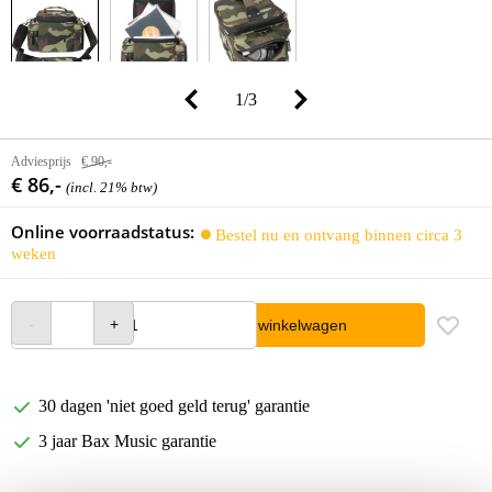
1
/
3
Adviesprijs
€ 90,-
€ 86,-
(incl. 21% btw)
Online voorraadstatus:
Bestel nu en ontvang binnen circa 3
weken
In winkelwagen
30 dagen 'niet goed geld terug' garantie
3 jaar Bax Music garantie