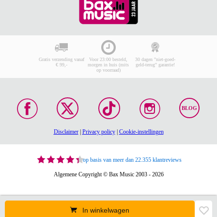
Gratis verzending vanaf
Voor 23:00 besteld,
30 dagen "niet-goed-
€ 99,-
morgen in huis (mits
geld-terug" garantie!
op voorraad)
BLOG
Disclaimer
|
Privacy policy
|
Cookie-instellingen
op basis van meer dan 22.355 klantreviews
Algemene Copyright © Bax Music 2003 - 2026
In winkelwagen