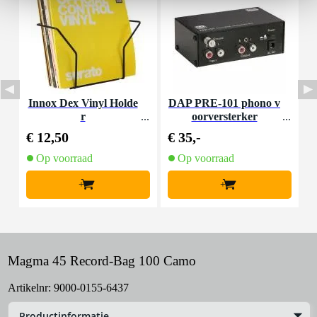
Innox Dex Vinyl Holde
DAP PRE-101 phono v
r
oorversterker
p
€ 12,50
€ 35,-
€
Op voorraad
Op voorraad
+
+
Magma 45 Record-Bag 100 Camo
Artikelnr:
9000-0155-6437
Productinformatie