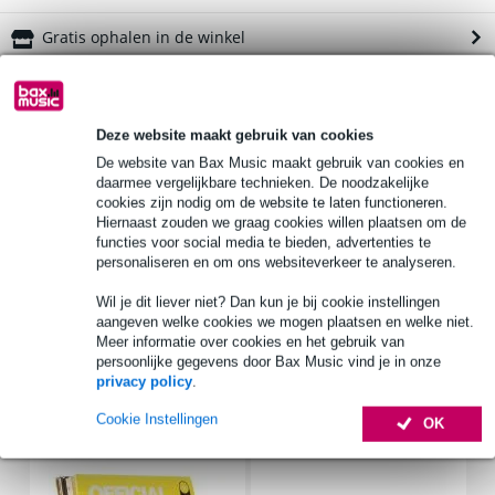
Gratis ophalen in de winkel
Productinformatie
Deze website maakt gebruik van cookies
buitenafmetingen: 29 x 20 x 21 cm
De website van Bax Music maakt gebruik van cookies en
binnenafmetingen: 19,5 x 18 x 19 cm
daarmee vergelijkbare technieken. De noodzakelijke
weight_kg: 0,9 kg
cookies zijn nodig om de website te laten functioneren.
Hiernaast zouden we graag cookies willen plaatsen om de
Bekijk alle productspecificaties
functies voor social media te bieden, advertenties te
personaliseren en om ons websiteverkeer te analyseren.
Bekijk ook eens (4)
Wil je dit liever niet? Dan kun je bij cookie instellingen
aangeven welke cookies we mogen plaatsen en welke niet.
Meer informatie over cookies en het gebruik van
persoonlijke gegevens door Bax Music vind je in onze
privacy policy
.
Accessoires (10)
Cookie Instellingen
OK