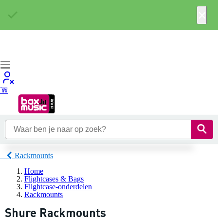
×
Rackmounts
Home
Flightcases & Bags
Flightcase-onderdelen
Rackmounts
Shure Rackmounts