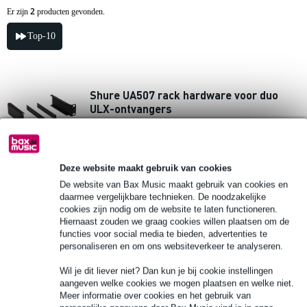
2
Er zijn
producten gevonden.
Top-10
Shure UA507 rack hardware voor duo
ULX-ontvangers
€ 52,-
Adviesprijs
€ 63,-
Deze website maakt gebruik van cookies
Bestel nu en ontvang binnen circa 5
werkdagen
De website van Bax Music maakt gebruik van cookies en
daarmee vergelijkbare technieken. De noodzakelijke
cookies zijn nodig om de website te laten functioneren.
In mijn winkelwagen
Hiernaast zouden we graag cookies willen plaatsen om de
functies voor social media te bieden, advertenties te
1 review
personaliseren en om ons websiteverkeer te analyseren.
Wil je dit liever niet? Dan kun je bij cookie instellingen
Shure UA506 rack hardware voor ULX-
aangeven welke cookies we mogen plaatsen en welke niet.
ontvanger
Meer informatie over cookies en het gebruik van