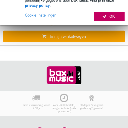
persoonlijke gegevens door Bax Music vind je in onze
privacy policy
.
€ 52,-
Adviesprijs
€ 75,-
Cookie Instellingen
OK
Bestel nu en ontvang binnen circa 9
werkdagen
In mijn winkelwagen
Gratis verzending vanaf
Voor 23:00 besteld,
30 dagen "niet-goed-
€ 99,-
morgen in huis (mits
geld-terug" garantie!
op voorraad)