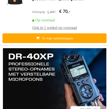
€ 70,-
Adviesprijs
€ 102,-
Op voorraad
Ook in
1 winkel
op voorraad
In mijn winkelwagen