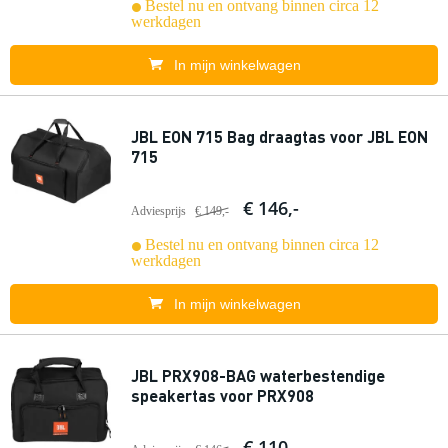
Bestel nu en ontvang binnen circa 12
werkdagen
In mijn winkelwagen
JBL EON 715 Bag draagtas voor JBL EON
715
€ 146,-
Adviesprijs
€ 149,-
Bestel nu en ontvang binnen circa 12
werkdagen
In mijn winkelwagen
JBL PRX908-BAG waterbestendige
speakertas voor PRX908
€ 110,-