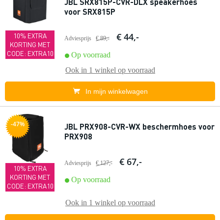
JBL SRX815P-CVR-DLX speakerhoes
voor SRX815P
€ 44,-
10% EXTRA
Adviesprijs
€ 89,-
KORTING MET
CODE: EXTRA10
Op voorraad
Ook in
1 winkel
op voorraad
In mijn winkelwagen
-47%
JBL PRX908-CVR-WX beschermhoes voor
PRX908
€ 67,-
Adviesprijs
€ 127,-
10% EXTRA
KORTING MET
Op voorraad
CODE: EXTRA10
Ook in
1 winkel
op voorraad