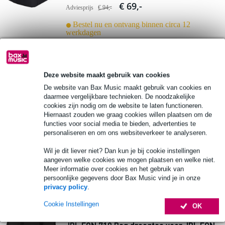
€ 69,-
Adviesprijs
€ 94,-
Bestel nu en ontvang binnen circa 12
werkdagen
In mijn winkelwagen
Deze website maakt gebruik van cookies
De website van Bax Music maakt gebruik van cookies en
JBL PRX912-CVR-WX beschermhoes voor
daarmee vergelijkbare technieken. De noodzakelijke
PRX912
cookies zijn nodig om de website te laten functioneren.
Hiernaast zouden we graag cookies willen plaatsen om de
functies voor social media te bieden, advertenties te
€ 115,-
Adviesprijs
€ 135,-
personaliseren en om ons websiteverkeer te analyseren.
Bestel nu en ontvang binnen circa 12
Wil je dit liever niet? Dan kun je bij cookie instellingen
werkdagen
aangeven welke cookies we mogen plaatsen en welke niet.
Meer informatie over cookies en het gebruik van
In mijn winkelwagen
persoonlijke gegevens door Bax Music vind je in onze
privacy policy
.
1 review
Cookie Instellingen
OK