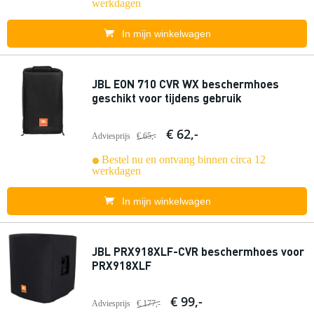
werkdagen
In mijn winkelwagen
JBL EON 710 CVR WX beschermhoes
geschikt voor tijdens gebruik
€ 62,-
Adviesprijs
€ 65,-
Bestel nu en ontvang binnen circa 12
werkdagen
In mijn winkelwagen
JBL PRX918XLF-CVR beschermhoes voor
PRX918XLF
€ 99,-
Adviesprijs
€ 177,-