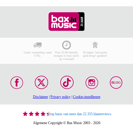
Gratis verzending vanaf
Voor 23:00 besteld,
30 dagen "niet-goed-
€ 99,-
morgen in huis (mits
geld-terug" garantie!
op voorraad)
BLOG
Disclaimer
|
Privacy policy
|
Cookie-instellingen
op basis van meer dan 22.355 klantreviews
Algemene Copyright © Bax Music 2003 - 2026