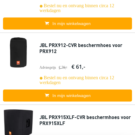
Bestel nu en ontvang binnen circa 12
werkdagen
In mijn winkelwagen
JBL PRX912-CVR beschermhoes voor
PRX912
€ 61,-
Adviesprijs
€ 76,-
Bestel nu en ontvang binnen circa 12
werkdagen
In mijn winkelwagen
JBL PRX915XLF-CVR beschermhoes voor
PRX915XLF