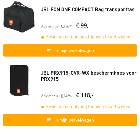
JBL EON ONE COMPACT Bag transporttas
€ 99,-
Adviesprijs
€ 139,-
Bestel nu en ontvang binnen circa 6 weken
In mijn winkelwagen
JBL PRX915-CVR-WX beschermhoes voor
PRX915
€ 118,-
Adviesprijs
€ 146,-
Bestel nu en ontvang binnen circa 9 weken
In mijn winkelwagen