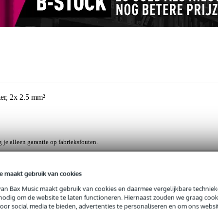
er, 2x 2.5 mm²
g je alleen garantie op fabrieksfouten.
rieksfouten.
e maakt gebruik van cookies
van Bax Music maakt gebruik van cookies en daarmee vergelijkbare techniek
' kabels, deze dunne kabels worden vaak gebruikt voor HiFi-installaties
 nodig om de website te laten functioneren. Hiernaast zouden we graag cook
bevestigd met draadklemmen en zo vindt er signaaloverdracht plaats
voor social media te bieden, advertenties te personaliseren en om ons websi
an dit principe , maar heeft een veel dikkere kern, zo kan hij oo