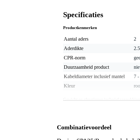
Specificaties
Productkenmerken
Aantal aders
2
Aderdikte
2.
CPR-norm
ge
Duurzaamheid product
nie
Kabeldiameter inclusief mantel
7 
Kleur
roo
Gewicht en afmetingen inclusief verpakking
Gewicht
10
(incl. verpakking)
Afmeting
10,
(incl. verpakking)
Combinatievoordeel
Productspecificaties