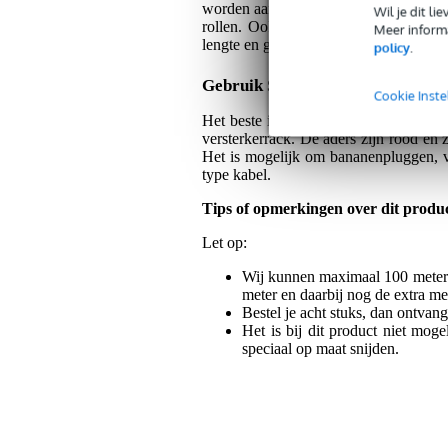
worden aangesloten op subwoofers. De
Wil je dit l
rollen. Ook is de kans op kabelbreuk
Meer informa
lengte en gewenste connector.
policy
.
Gebruik SPA25/R
Cookie Inste
Het beste is de SPA25/R te gebruiken o
versterkerrack. De aders zijn rood en 
Het is mogelijk om bananenpluggen, v
type kabel.
Tips of opmerkingen over dit produ
Let op:
Wij kunnen maximaal 100 meter ui
meter en daarbij nog de extra me
Bestel je acht stuks, dan ontvang
Het is bij dit product niet mo
speciaal op maat snijden.