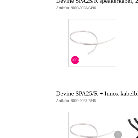
Devine SPA25/R speakerkabel, 2
Devine SPA25/R speakerkabel
Artikelnr: 9000-0028-0496
aantal geleiders: 2
aderdikte: 2 x 2.5 mm2
materiaal aders: aluminium kern
binnenste geleiders: CCA 49 x
materiaal mantel: flexibel PVC
kabelafmetingen: 3.6 mm x 7.5
kleur geleiders: rood en zwart
weerstand: 100 meter 1.12 Ohm
American Wire Gauge (AWG): 
kleur kabelmantel: rood/zwart
100x
geleverd per meter
Devine SPA25/R + Innox kabelb
Artikelnr: 9000-0028-2848
+