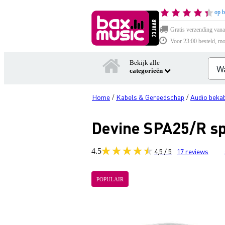
op b
Gratis verzending vana
Voor 23:00 besteld, mo
Bekijk alle
categorieën
Home
Kabels & Gereedschap
Audio bekab
/
/
Devine SPA25/R sp
4.5
4,5 / 5
17
reviews
POPULAIR