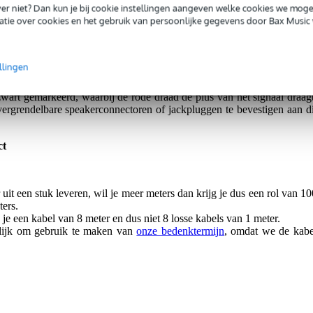
 kabelmantel is gemaakt van flexibel PVC en daardoor makkelijk op t
iever niet? Dan kun je bij cookie instellingen aangeven welke cookies we mog
 hierdoor een stuk kleiner. Zo maak je een speakerkabel met een eige
tie over cookies en het gebruik van persoonlijke gegevens door Bax Music 
llingen
p vaste locaties, in een vaste installatie of voor de bedrading van ee
zwart gemarkeerd, waarbij de rode draad de plus van het signaal draagt
ergrendelbare speakerconnectoren of jackpluggen te bevestigen aan di
ct
t een stuk leveren, wil je meer meters dan krijg je dus een rol van 10
ters.
 je een kabel van 8 meter en dus niet 8 losse kabels van 1 meter.
gelijk om gebruik te maken van
onze bedenktermijn
, omdat we de kabe