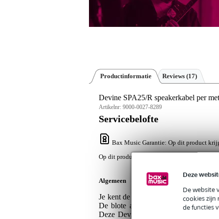
Productinformatie
Reviews
(17)
Devine SPA25/R speakerkabel per met
Artikelnr:
9000-0027-8289
Servicebelofte
Bax Music Garantie
: Op dit product krij
Op dit product krijg je alleen garantie op fab
Deze websit
Algemeen
De website 
Je kent de traditionele 'rood met zwart
cookies zijn
De blote aders van de kabel worden 
de functies 
Deze Devine SPA25/R maakt gebruik v