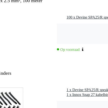
x 2.5 mm², 100 meter
 met koperen coating
 0.25 mm2
 mm
13
Op voorraad
inders