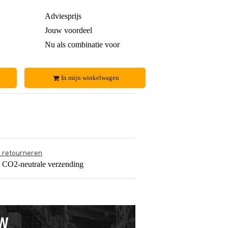
€ 85,-
Adviesprijs
€ 6,35
€ 18,-
Jouw voordeel
€ 0,05
€ 67,-
Nu als combinatie voor
€ 6,30
In mijn winkelwagen
s retourneren
s CO2-neutrale verzending