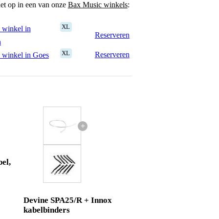
het op in een van onze
Bax Music winkels
:
XL
 winkel in
Reserveren
n
XL
Reserveren
 winkel in Goes
+
el,
Devine SPA25/R + Innox
kabelbinders