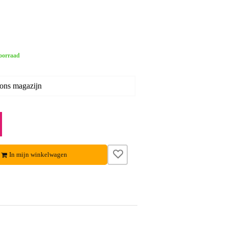
oorraad
 ons magazijn
In mijn winkelwagen