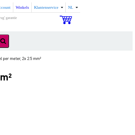
ccount
Winkels
Klantenservice
NL
rug' garantie
 per meter, 2x 2.5 mm²
mm²