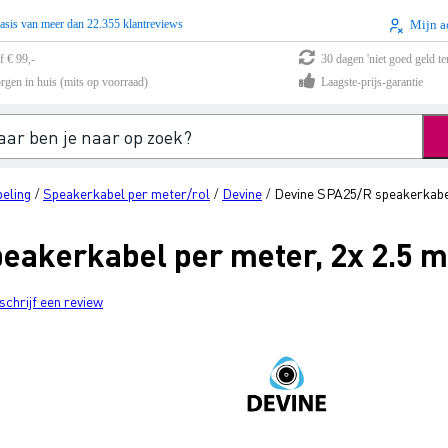
asis van meer dan 22.355 klantreviews
Mijn a
f € 99,-
30 dagen 'niet goed geld te
rgen in huis (mits op voorraad)
Laagste-prijs-garantie
eling
Speakerkabel per meter/rol
Devine
Devine SPA25/R speakerkabel
/
/
/
eakerkabel per meter, 2x 2.5 
schrijf een review