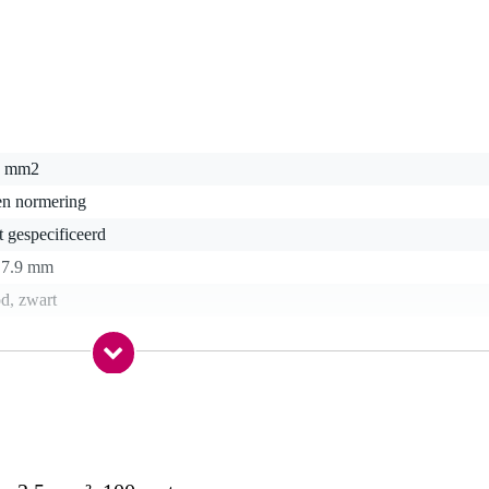
5 mm2
en normering
t gespecificeerd
- 7.9 mm
d, zwart
0 gr
0 x 10,0 x 0,6 cm