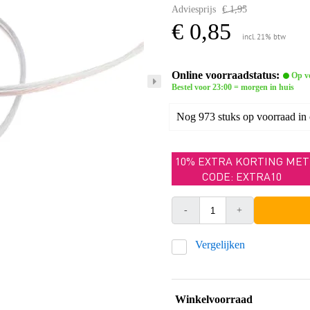
Adviesprijs
€ 1,95
€ 0,85
incl. 21% btw
Online voorraadstatus:
Op v
Bestel voor 23:00 = morgen in huis
Nog 973 stuks op voorraad in
10% EXTRA KORTING MET
CODE: EXTRA10
-
+
Vergelijken
Winkelvoorraad