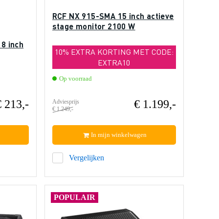
RCF NX 915-SMA 15 inch actieve
stage monitor 2100 W
 8 inch
10% EXTRA KORTING MET CODE:
EXTRA10
Op voorraad
€ 213,-
€ 1.199,-
Adviesprijs
€ 1.249,-
In mijn winkelwagen
Vergelijken
POPULAIR