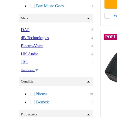
Bax Music Goes
4
Ve
Merk
DAP
3
POPU
dB Technologies
2
Electro-Voice
2
HK Audio
5
JBL
1
Toon meer
Conditie
Nieuw
39
B-stock
1
Productsets