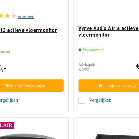
4
reviews
Vyrve Audio Atria actieve
12 actieve vloermonitor
vloermonitor
Op voorraad
orraad
Adviesprijs
5,-
€ 219,-
In mijn winkelwagen
In mijn winkelwagen
rgelijken
Vergelijken
LAIR