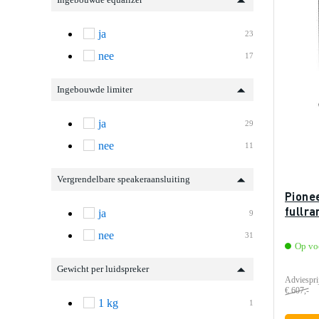
ja
23
nee
17
Ingebouwde limiter
ja
29
nee
11
Vergrendelbare speakeraansluiting
Pione
fullra
ja
9
nee
31
Op vo
Gewicht per luidspreker
Adviespri
€ 607,-
1 kg
1