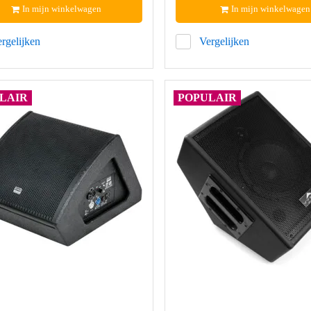
In mijn winkelwagen
In mijn winkelwagen
rgelijken
Vergelijken
LAIR
POPULAIR