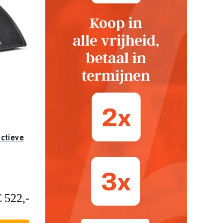
ctieve
€ 522,-