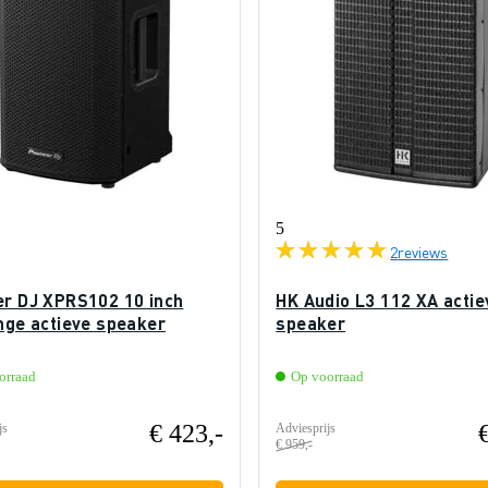
5
2
reviews
er DJ XPRS102 10 inch
HK Audio L3 112 XA actie
nge actieve speaker
speaker
orraad
Op voorraad
€ 423,-
js
Adviesprijs
€ 959,-