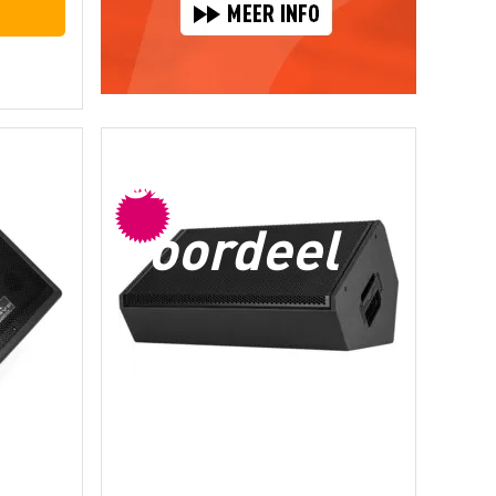
extra
voordeel