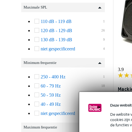
Maximale SPL
110 dB - 119 dB
1
120 dB - 129 dB
26
130 dB - 139 dB
9
niet gespecificeerd
4
Minimum frequentie
3.9
250 - 400 Hz
1
60 - 79 Hz
18
Macki
(vloer
50 - 59 Hz
14
40 - 49 Hz
6
Deze websit
Op vo
niet gespecificeerd
1
De website 
cookies zijn
Adviespri
de functies 
Maximum frequentie
€ 398,-