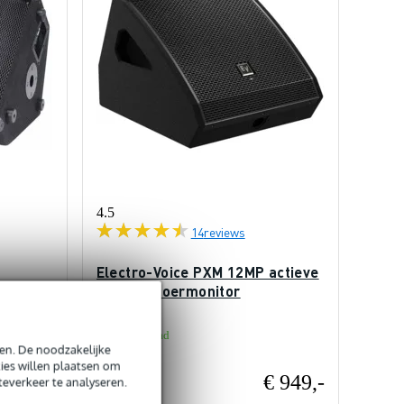
4.5
14
reviews
Electro-Voice PXM 12MP actieve
12 inch vloermonitor
Op voorraad
en. De noodzakelijke
ies willen plaatsen om
€ 949,-
Adviesprijs
teverkeer te analyseren.
€ 1.027,-