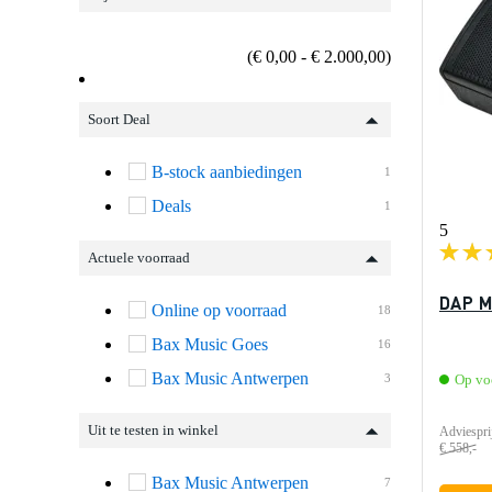
(€ 0,00 - € 2.000,00)
Soort Deal
B-stock aanbiedingen
1
Deals
1
5
Actuele voorraad
DAP M
Online op voorraad
18
Bax Music Goes
16
Bax Music Antwerpen
3
Op vo
Uit te testen in winkel
Adviespri
€ 558,-
Bax Music Antwerpen
7