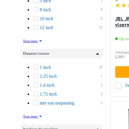
5 inch
1
8 inch
8
JBL J
10 inch
5
vloer
12 inch
13
Op vo
Toon meer
Adviespri
Diameter tweeter
€ 362,-
1 inch
29
1.25 inch
1
1.4 inch
Ve
2
1.75 inch
5
niet van toepassing
2
Toon meer
Ingebouwde equalizer