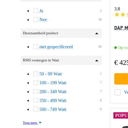
3.8
Ja
2
Nee
38
DAP M
Duurzaamheid product
niet gespecificeerd
40
Op vo
RMS vermogen in Watt
€ 42
50 - 99 Watt
1
100 - 199 Watt
7
200 - 349 Watt
7
Ve
350 - 499 Watt
8
500 - 749 Watt
9
POPU
Toon meer