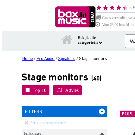
op b
Gratis verzending vana
Voor 23:00 besteld, mo
Bekijk alle
categorieën
Home
Pro Audio
Speakers
Stage monitors
/
/
/
Stage monitors
(40)
Top-10
Advies
FILTERS
POPU
Wis alle toegepaste filters
Prijsklasse