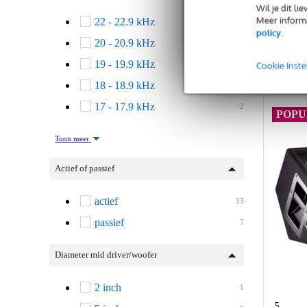
Wil je dit l
Meer informa
22 - 22.9 kHz
1
policy
.
20 - 20.9 kHz
28
Ve
19 - 19.9 kHz
6
Cookie Inste
18 - 18.9 kHz
1
17 - 17.9 kHz
2
POPU
Toon meer
Actief of passief
actief
33
passief
7
Diameter mid driver/woofer
2 inch
1
5