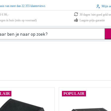
asis van meer dan 22.355 klantreviews
Mijn a
f € 99,-
30 dagen 'niet goed geld te
rgen in huis (mits op voorraad)
Laagste-prijs-garantie
LAIR
POPULAIR