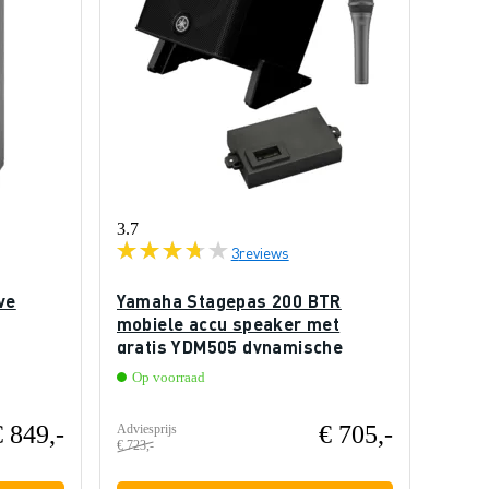
3.7
3
reviews
ve
Yamaha Stagepas 200 BTR
mobiele accu speaker met
gratis YDM505 dynamische
microfoon
Op voorraad
€ 849,-
€ 705,-
Adviesprijs
€ 723,-