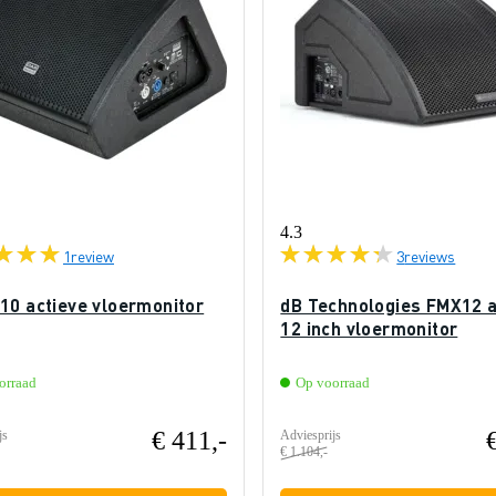
4.3
1
review
3
reviews
10 actieve vloermonitor
dB Technologies FMX12 a
12 inch vloermonitor
orraad
Op voorraad
€ 411,-
js
Adviesprijs
€ 1.104,-