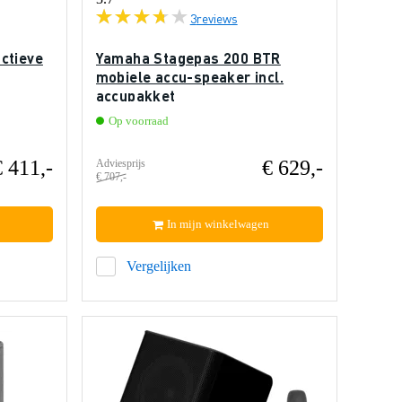
3
reviews
ctieve
Yamaha Stagepas 200 BTR
mobiele accu-speaker incl.
accupakket
Op voorraad
€ 411,-
€ 629,-
Adviesprijs
€ 707,-
In mijn winkelwagen
Vergelijken