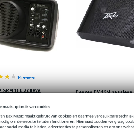
14
reviews
e SRM 150 actieve
Peavey PV 12M passieve
)monitor luidspreker
vloermonitor
e maakt gebruik van cookies
orraad
Op voorraad
van Bax Music maakt gebruik van cookies en daarmee vergelijkbare techniek
 nodig om de website te laten functioneren. Hiernaast zouden we graag cook
€ 298,-
js
voor social media te bieden, advertenties te personaliseren en om ons websi
€ 245,-