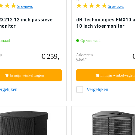
2
reviews
3
reviews
RX212 12 inch passieve
dB Technologies FMX10 a
monitor
10 inch vloermonitor
orraad
Op voorraad
€ 259,-
js
Adviesprijs
€ 624,-
In mijn winkelwagen
In mijn winkelwagen
rgelijken
Vergelijken