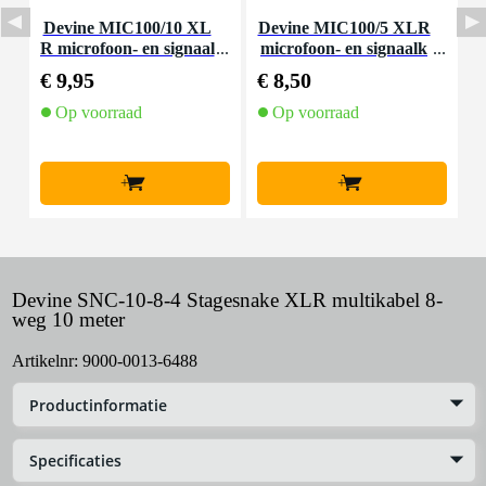
Devine MIC100/10 XL
Devine MIC100/5 XLR
D
R microfoon- en signaal
microfoon- en signaalk
a
kabel 10 meter
abel 5 meter
€ 9,95
€ 8,50
€
Op voorraad
Op voorraad
+
+
Devine SNC-10-8-4 Stagesnake XLR multikabel 8-
weg 10 meter
Artikelnr:
9000-0013-6488
Productinformatie
Specificaties