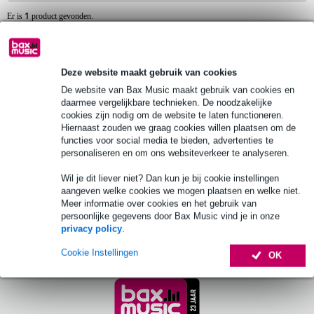
1
Er is
product gevonden.
2 reviews
Extra
voordeel
Deze website maakt gebruik van cookies
(B-Stock) Tama J34T Power Tower Rack
klem
De website van Bax Music maakt gebruik van cookies en
daarmee vergelijkbare technieken. De noodzakelijke
cookies zijn nodig om de website te laten functioneren.
€ 26,-
10% EXTRA
Hiernaast zouden we graag cookies willen plaatsen om de
Adviesprijs
€ 47,-
KORTING MET
functies voor social media te bieden, advertenties te
CODE: EXTRA10
Op voorraad
personaliseren en om ons websiteverkeer te analyseren.
Ook in
1 winkel
op voorraad
Wil je dit liever niet? Dan kun je bij cookie instellingen
aangeven welke cookies we mogen plaatsen en welke niet.
Meer informatie over cookies en het gebruik van
In mijn winkelwagen
persoonlijke gegevens door Bax Music vind je in onze
privacy policy
.
Cookie Instellingen
OK