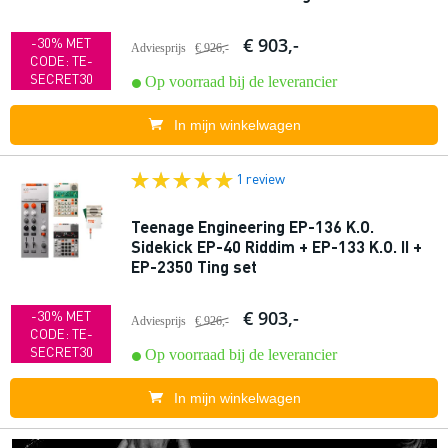
€ 903,-
-30% MET
Adviesprijs
€ 926,-
CODE: TE-
SECRET30
Op voorraad bij de leverancier
In mijn winkelwagen
1 review
Teenage Engineering EP-136 K.O.
Sidekick EP-40 Riddim + EP-133 K.O. II +
EP-2350 Ting set
€ 903,-
-30% MET
Adviesprijs
€ 926,-
CODE: TE-
SECRET30
Op voorraad bij de leverancier
In mijn winkelwagen