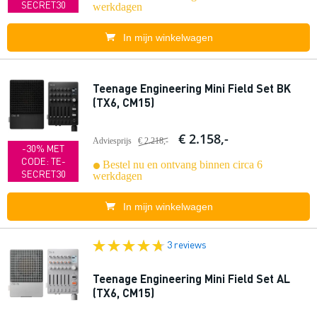
SECRET30
werkdagen
In mijn winkelwagen
Teenage Engineering Mini Field Set BK
(TX6, CM15)
€ 2.158,-
Adviesprijs
€ 2.218,-
-30% MET
CODE: TE-
Bestel nu en ontvang binnen circa 6
SECRET30
werkdagen
In mijn winkelwagen
3 reviews
Teenage Engineering Mini Field Set AL
(TX6, CM15)