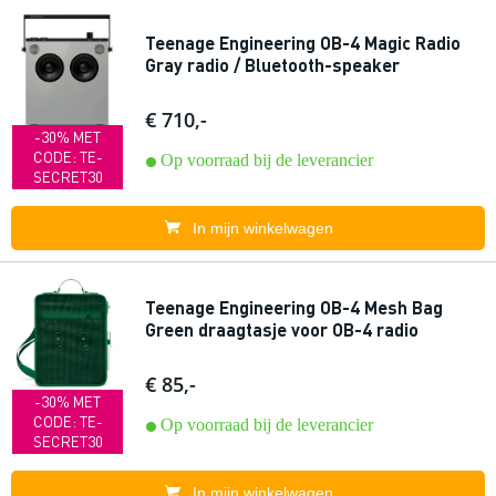
Teenage Engineering OB-4 Magic Radio
Gray radio / Bluetooth-speaker
€ 710,-
-30% MET
CODE: TE-
Op voorraad bij de leverancier
SECRET30
In mijn winkelwagen
Teenage Engineering OB-4 Mesh Bag
Green draagtasje voor OB-4 radio
€ 85,-
-30% MET
CODE: TE-
Op voorraad bij de leverancier
SECRET30
In mijn winkelwagen