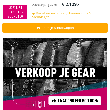
€ 2.109,-
Adviesprijs
€ 2.168,-
-30% MET
CODE: TE-
Bestel nu en ontvang binnen circa 5
SECRET30
werkdagen
In mijn winkelwagen