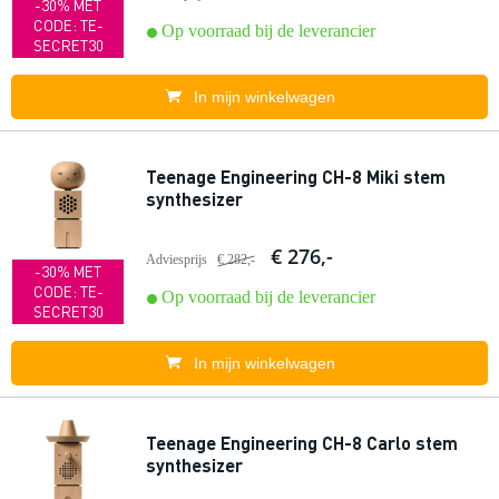
-30% MET
CODE: TE-
Op voorraad bij de leverancier
SECRET30
In mijn winkelwagen
Teenage Engineering CH-8 Miki stem
synthesizer
€ 276,-
Adviesprijs
€ 282,-
-30% MET
CODE: TE-
Op voorraad bij de leverancier
SECRET30
In mijn winkelwagen
Teenage Engineering CH-8 Carlo stem
synthesizer