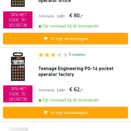
operator office
€ 80,-
-30% MET
Adviesprijs
€ 99,-
CODE: TE-
SECRET30
Op voorraad bij de leverancier
In mijn winkelwagen
5 reviews
Teenage Engineering PO-16 pocket
operator factory
€ 62,-
-30% MET
Adviesprijs
€ 84,-
CODE: TE-
SECRET30
Op voorraad bij de leverancier
In mijn winkelwagen