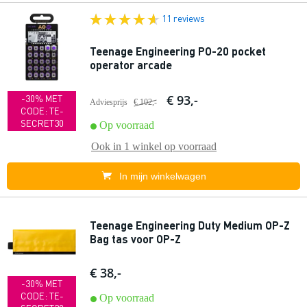
11 reviews
Teenage Engineering PO-20 pocket
operator arcade
€ 93,-
-30% MET
Adviesprijs
€ 102,-
CODE: TE-
SECRET30
Op voorraad
Ook in
1 winkel
op voorraad
In mijn winkelwagen
Teenage Engineering Duty Medium OP-Z
Bag tas voor OP-Z
€ 38,-
-30% MET
CODE: TE-
Op voorraad