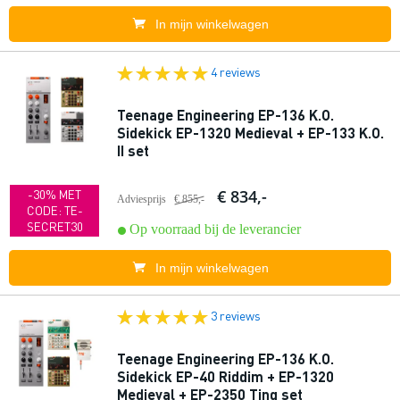
In mijn winkelwagen
4 reviews
Teenage Engineering EP-136 K.O.
Sidekick EP-1320 Medieval + EP-133 K.O.
II set
€ 834,-
-30% MET
Adviesprijs
€ 855,-
CODE: TE-
SECRET30
Op voorraad bij de leverancier
In mijn winkelwagen
3 reviews
Teenage Engineering EP-136 K.O.
Sidekick EP-40 Riddim + EP-1320
Medieval + EP-2350 Ting set