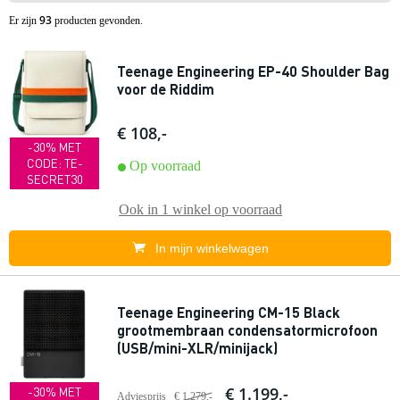
93
Er zijn
producten gevonden.
Teenage Engineering EP-40 Shoulder Bag
voor de Riddim
€ 108,-
-30% MET
CODE: TE-
Op voorraad
SECRET30
Ook in
1 winkel
op voorraad
In mijn winkelwagen
Teenage Engineering CM-15 Black
grootmembraan condensatormicrofoon
(USB/mini-XLR/minijack)
€ 1.199,-
-30% MET
Adviesprijs
€ 1.279,-