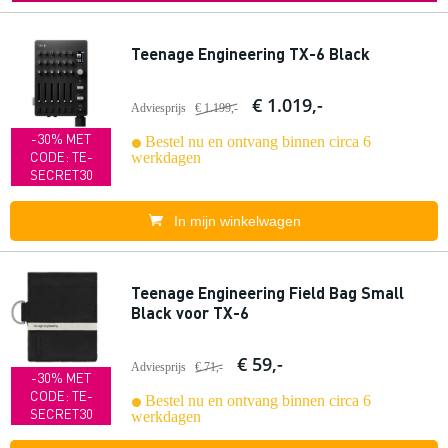
Teenage Engineering TX-6 Black
€ 1.019,-
Adviesprijs
€ 1.199,-
-30% MET
Bestel nu en ontvang binnen circa 6
CODE: TE-
werkdagen
SECRET30
In mijn winkelwagen
Teenage Engineering Field Bag Small
Black voor TX-6
€ 59,-
Adviesprijs
€ 71,-
-30% MET
CODE: TE-
Bestel nu en ontvang binnen circa 6
SECRET30
werkdagen