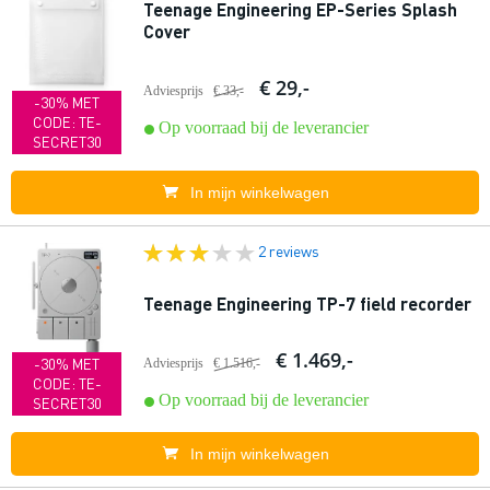
Teenage Engineering EP-Series Splash
Cover
€ 29,-
Adviesprijs
€ 33,-
-30% MET
CODE: TE-
Op voorraad bij de leverancier
SECRET30
In mijn winkelwagen
2 reviews
Teenage Engineering TP-7 field recorder
€ 1.469,-
-30% MET
Adviesprijs
€ 1.516,-
CODE: TE-
Op voorraad bij de leverancier
SECRET30
In mijn winkelwagen