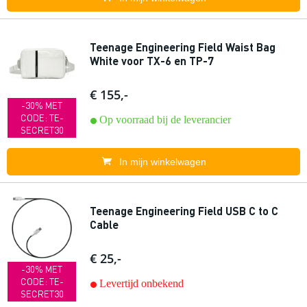
Teenage Engineering Field Waist Bag
White voor TX-6 en TP-7
€ 155,-
-30% MET
CODE: TE-
Op voorraad bij de leverancier
SECRET30
In mijn winkelwagen
Teenage Engineering Field USB C to C
Cable
€ 25,-
-30% MET
CODE: TE-
Levertijd onbekend
SECRET30