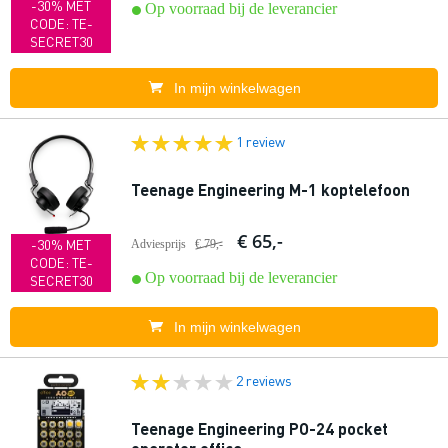
-30% MET
Op voorraad bij de leverancier
CODE: TE-
SECRET30
In mijn winkelwagen
1 review
Teenage Engineering M-1 koptelefoon
€ 65,-
-30% MET
Adviesprijs
€ 79,-
CODE: TE-
Op voorraad bij de leverancier
SECRET30
In mijn winkelwagen
2 reviews
Teenage Engineering PO-24 pocket