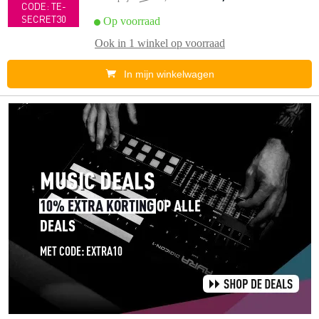
CODE: TE-
SECRET30
Op voorraad
Ook in
1 winkel
op voorraad
In mijn winkelwagen