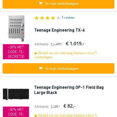
In mijn winkelwagen
1 review
Teenage Engineering TX-6
€ 1.019,-
Adviesprijs
€ 1.199,-
-30% MET
CODE: TE-
Bestel nu en ontvang binnen circa 5
SECRET30
werkdagen
In mijn winkelwagen
Teenage Engineering OP-1 Field Bag
Large Black
€ 82,-
Adviesprijs
€ 109,-
-30% MET
CODE: TE-
Bestel nu en ontvang binnen circa 5