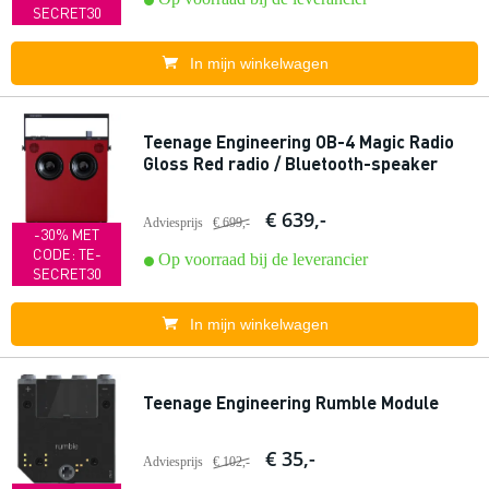
SECRET30
In mijn winkelwagen
Teenage Engineering OB-4 Magic Radio
Gloss Red radio / Bluetooth-speaker
€ 639,-
Adviesprijs
€ 699,-
-30% MET
CODE: TE-
Op voorraad bij de leverancier
SECRET30
In mijn winkelwagen
Teenage Engineering Rumble Module
€ 35,-
Adviesprijs
€ 102,-