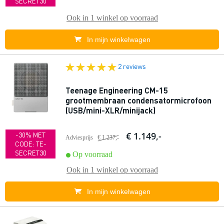
SECRET30
Ook in
1 winkel
op voorraad
In mijn winkelwagen
2 reviews
Teenage Engineering CM-15
grootmembraan condensatormicrofoon
(USB/mini-XLR/minijack)
€ 1.149,-
-30% MET
Adviesprijs
€ 1.237,-
CODE: TE-
SECRET30
Op voorraad
Ook in
1 winkel
op voorraad
In mijn winkelwagen