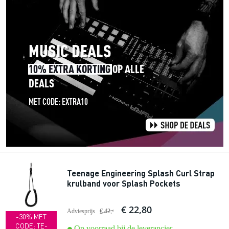
Teenage Engineering Splash Curl Strap
krulband voor Splash Pockets
€ 22,80
Adviesprijs
€ 42,-
-30% MET
CODE: TE-
Op voorraad bij de leverancier