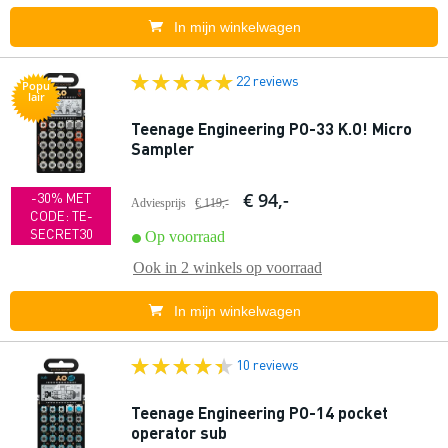
In mijn winkelwagen
22 reviews
Popu
lair
Teenage Engineering PO-33 K.O! Micro
Sampler
€ 94,-
-30% MET
Adviesprijs
€ 119,-
CODE: TE-
SECRET30
Op voorraad
Ook in
2 winkels
op voorraad
In mijn winkelwagen
10 reviews
Teenage Engineering PO-14 pocket
operator sub