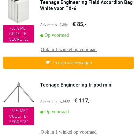
Teenage Engineering Field Accordion Bag
White voor TX-6
€ 85,-
Adviesprijs
€ 89,-
-30% MET
CODE: TE-
Op voorraad
SECRET30
Ook in
1 winkel
op voorraad
In mijn winkelwagen
Teenage Engineering tripod mini
€ 117,-
Adviesprijs
€ 143,-
-30% MET
Op voorraad
CODE: TE-
SECRET30
Ook in
1 winkel
op voorraad