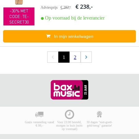
€ 238,-
Adviesprijs
€ 282,-
-30% MET
CODE: TE-
Op voorraad bij de leverancier
SECRET30
In mijn winkelwagen
1
2
Gratis verzending vanaf
Voor 23:00 besteld,
30 dagen "niet-goed-
€ 99,-
morgen in huis (mits
geld-terug" garantie!
op voorraad)