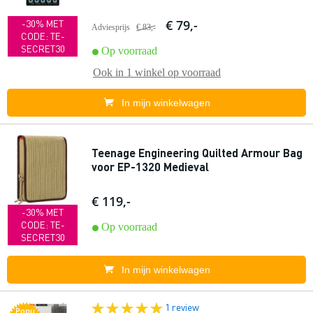
€ 79,-
-30% MET
Adviesprijs
€ 83,-
CODE: TE-
SECRET30
Op voorraad
Ook in
1 winkel
op voorraad
In mijn winkelwagen
Teenage Engineering Quilted Armour Bag
voor EP-1320 Medieval
€ 119,-
-30% MET
CODE: TE-
Op voorraad
SECRET30
In mijn winkelwagen
1 review
Popu