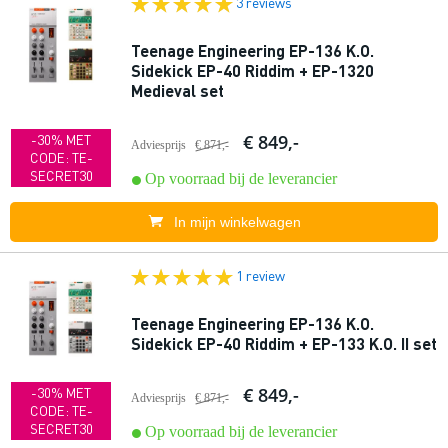
3 reviews
Teenage Engineering EP-136 K.O.
Sidekick EP-40 Riddim + EP-1320
Medieval set
€ 849,-
-30% MET
Adviesprijs
€ 871,-
CODE: TE-
SECRET30
Op voorraad bij de leverancier
In mijn winkelwagen
1 review
Teenage Engineering EP-136 K.O.
Sidekick EP-40 Riddim + EP-133 K.O. II set
€ 849,-
-30% MET
Adviesprijs
€ 871,-
CODE: TE-
SECRET30
Op voorraad bij de leverancier