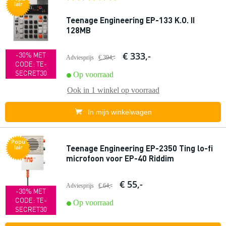
lair
Teenage Engineering EP-133 K.O. II
128MB
€ 333,-
-30% MET
Adviesprijs
€ 394,-
CODE: TE-
SECRET30
Op voorraad
Ook in
1 winkel
op voorraad
In mijn winkelwagen
Popu
Teenage Engineering EP-2350 Ting lo-fi
lair
microfoon voor EP-40 Riddim
€ 55,-
Adviesprijs
€ 64,-
-30% MET
CODE: TE-
Op voorraad
SECRET30