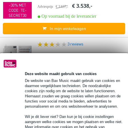
€ 3.538,-
-30% MET
Adviesprijs
€ 3.637,-
CODE: TE-
SECRET30
Op voorraad bij de leverancier
In mijn winkelwagen
3 reviews
Teenage Engineering Mini Field Set AL
(TX6, TP7)
Deze website maakt gebruik van cookies
€ 2.420,-
-30% MET
Adviesprijs
€ 2.488,-
De website van Bax Music maakt gebruik van cookies en
CODE: TE-
daarmee vergelijkbare technieken. De noodzakelijke
SECRET30
Op voorraad bij de leverancier
cookies zijn nodig om de website te laten functioneren.
Hiernaast zouden we graag cookies willen plaatsen om de
In mijn winkelwagen
functies voor social media te bieden, advertenties te
personaliseren en om ons websiteverkeer te analyseren.
4 reviews
Wil je dit liever niet? Dan kun je bij cookie instellingen
aangeven welke cookies we mogen plaatsen en welke niet.
Meer informatie over cookies en het gebruik van