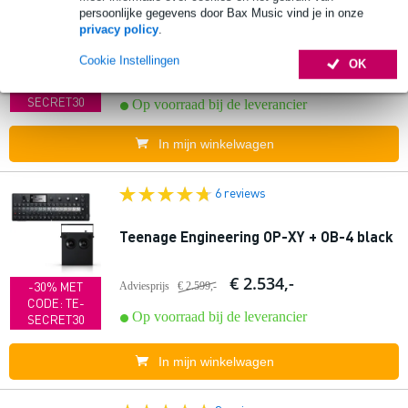
Teenage Engineering Mini Field Set AL
persoonlijke gegevens door Bax Music vind je in onze
(TP7, CM15)
privacy policy
.
Cookie Instellingen
OK
€ 2.546,-
-30% MET
Adviesprijs
€ 2.618,-
CODE: TE-
SECRET30
Op voorraad bij de leverancier
In mijn winkelwagen
6 reviews
Teenage Engineering OP-XY + OB-4 black
€ 2.534,-
-30% MET
Adviesprijs
€ 2.599,-
CODE: TE-
Op voorraad bij de leverancier
SECRET30
In mijn winkelwagen