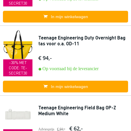
SECRET30
In mijn winkelwagen
Teenage Engineering Duty Overnight Bag
tas voor o.a. OD-11
€ 94,-
-30% MET
CODE: TE-
Op voorraad bij de leverancier
SECRET30
In mijn winkelwagen
Teenage Engineering Field Bag OP-Z
Medium White
€ 62,-
Adviesprijs
€ 91,-