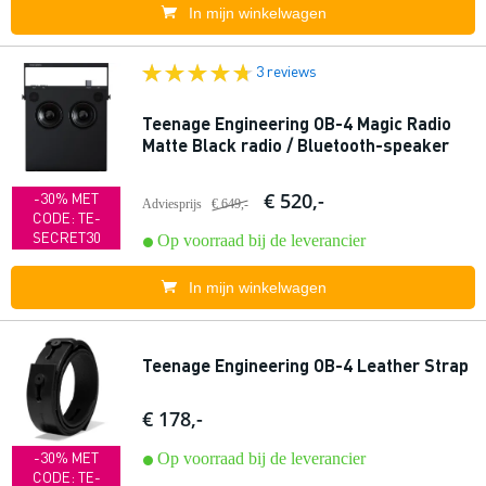
In mijn winkelwagen
3 reviews
Teenage Engineering OB-4 Magic Radio
Matte Black radio / Bluetooth-speaker
€ 520,-
-30% MET
Adviesprijs
€ 649,-
CODE: TE-
SECRET30
Op voorraad bij de leverancier
In mijn winkelwagen
Teenage Engineering OB-4 Leather Strap
€ 178,-
-30% MET
Op voorraad bij de leverancier
CODE: TE-