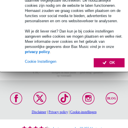
daarmee vergelijkbare technieken. De noodzakelijke
cookies zijn nodig om de website te laten functioneren.
cello koffers
Hiernaast zouden we graag cookies willen plaatsen om de
functies voor social media te bieden, advertenties te
personaliseren en om ons websiteverkeer te analyseren.
Wil je dit liever niet? Dan kun je bij cookie instellingen
aangeven welke cookies we mogen plaatsen en welke niet.
Meer informatie over cookies en het gebruik van
persoonlijke gegevens door Bax Music vind je in onze
privacy policy
.
Cookie Instellingen
OK
Gratis verzending vanaf
Voor 23:00 besteld,
30 dagen "niet-goed-
€ 99,-
morgen in huis (mits
geld-terug" garantie!
op voorraad)
BLOG
Disclaimer
|
Privacy policy
|
Cookie-instellingen