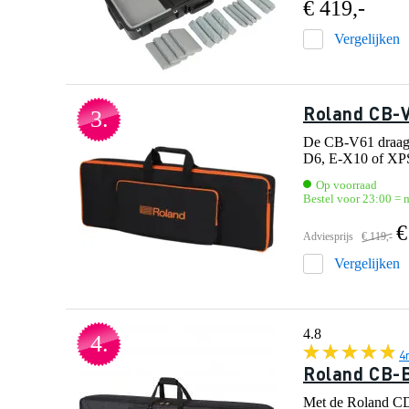
€ 419,-
Vergelijken
Roland CB-V
3.
De CB-V61 draagt
D6, E-X10 of XPS-
Op voorraad
Bestel voor 23:00 = m
€
Adviesprijs
€ 119,-
Vergelijken
4.8
4.
4
Roland CB-B
Met de Roland CD