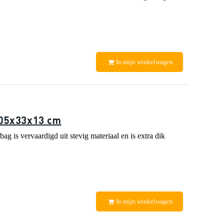
In mijn winkelwagen
105x33x13 cm
 is vervaardigd uit stevig materiaal en is extra dik
In mijn winkelwagen