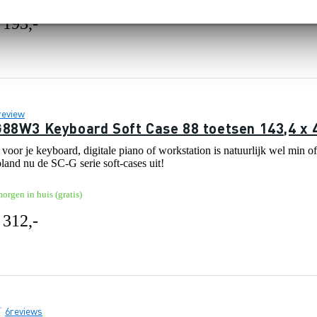
 193,-
review
88W3 Keyboard Soft Case 88 toetsen 143,4 x 
 voor je keyboard, digitale piano of workstation is natuurlijk wel min of
and nu de SC-G serie soft-cases uit!
orgen in huis (gratis)
 312,-
6
reviews