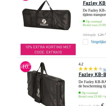
Fazley KB
De Fazley KB-B
tijdens transpor
Op voorraad
Bestel voor 23:00
Adviesprijs
€ 29,-
Vergelijk
10% EXTRA KORTING MET
CODE: EXTRA10
4.2
10.
5
Fazley KB-
De Fazley KB-BAG-
de bescherming tij
Op voorraad
Bestel voor 23:00 = 
€