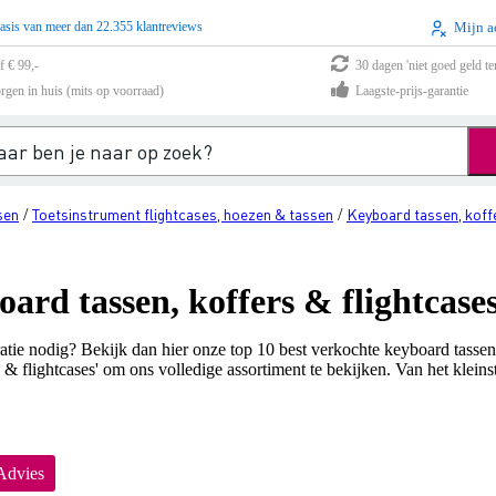
asis van meer dan 22.355 klantreviews
Mijn a
f € 99,-
30 dagen 'niet goed geld te
rgen in huis (mits op voorraad)
Laagste-prijs-garantie
sen
Toetsinstrument flightcases, hoezen & tassen
Keyboard tassen, koff
/
/
ard tassen, koffers & flightcase
iratie nodig? Bekijk dan hier onze top 10 best verkochte keyboard tasse
 & flightcases' om ons volledige assortiment te bekijken. Van het kleins
Advies