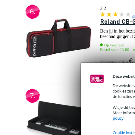
3.2
6.
5
Roland CB-G
Ben jij in het be
beschadigingen. D
Op voorraad
Bestel voor 23:00 = 
€ 
Adviesprijs
€ 92,-
Vergelijken
Deze websit
De website 
cookies zijn
4.4
7.
de functies 
9
Gator Cases
Wil je dit l
Meer informa
De Gator GK-88 za
policy
.
vast en dankzij de 
Op voorraad
Cookie Inste
Bestel voor 23:00 = m