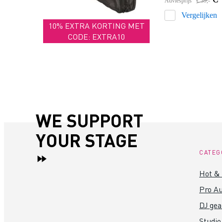
Adviesprijs
€ 39,-
Vergelijken
10% EXTRA KORTING MET
CODE: EXTRA10
WE SUPPORT
YOUR STAGE
CATEG
Hot &
Pro Au
DJ gea
Studio