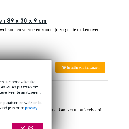
n 89 x 30 x 9 cm
wel kunnen vervoeren zonder je zorgen te maken over
In mijn winkelwagen
en. De noodzakelijke
ies willen plaatsen om
teverkeer te analyseren.
6 x 46 x 15 cm
en plaatsen en welke niet.
vind je in onze
privacy
verstelbare banden aan de binnenkant zet u uw keyboard
OK