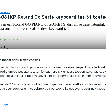
reviews
O61KP Roland Go Serie keyboard tas 61 toetse
zit van een Roland GO:PIANO of GO:KEYS, dan wil je deze natuurlijk 
aarom introduceert Roland deze keyboard-tas!
morgen in huis
72,-
e maakt gebruik van cookies
van Bax Music maakt gebruik van cookies en daarmee vergelijkbare techniek
 nodig om de website te laten functioneren. Hiernaast zouden we graag cook
voor social media te bieden, advertenties te personaliseren en om ons websi
reviews
 GK-88 softcase voor 88-toetsen keyboard, 14
iever niet? Dan kun je bij cookie instellingen aangeven welke cookies we mog
tie over cookies en het gebruik van persoonlijke gegevens door Bax Music 
chte koffer voor 88-toetsen keyboard maakt het u makkelijk. Met de 
wieltjes is de GK-88 ook in trolley-stijl te gebruiken.
llingen
orgen in huis (gratis)