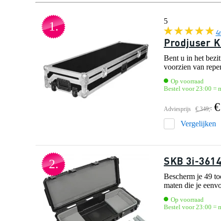
5
1.
4
Prodjuser K
Bent u in het bez
voorzien van repe
Op voorraad
Bestel voor 23:00 = m
€
Adviesprijs
€ 349,-
Vergelijken
SKB 3i-3614
2.
Bescherm je 49 toe
maten die je eenvo
Op voorraad
Bestel voor 23:00 = m