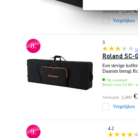
€
Adviesprijs
€ 292,-
Vergelijken
3
8.
1
Roland SC-G
Een stevige koffer
Daarom brengt Rol
Op voorraad
Bestel voor 23:00 = m
€
Adviesprijs
€ 385,-
Vergelijken
4.2
9.