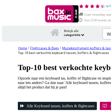
op b
Gratis verzending vana
Voor 23:00 besteld, mo
Bekijk alle
categorieën
Home
Flightcases & Bags
Muziekinstrument-koffers & tas
/
/
Top-10 best verkochte keyboard tassen, koffers & flightcases
Top-10 best verkochte keybo
Opzoek naar een keyboard tas, koffer of flightcase en insp
naar iets anders? Ga dan naar 'Alle keyboard tassen, koffers
altijd het product dat bij je past!
Alle Keyboard tassen, koffers & flightcases