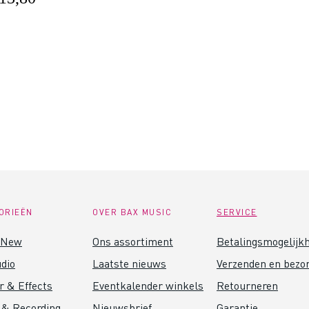
ORIEËN
OVER BAX MUSIC
SERVICE
 New
Ons assortiment
Betalingsmogelijk
dio
Laatste nieuws
Verzenden en bezo
r & Effects
Eventkalender winkels
Retourneren
 & Recording
Nieuwsbrief
Garantie