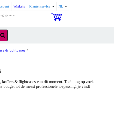
ccount
Winkels
Klantenservice
NL
rug' garantie
ers & flightcases
/
s
n, koffers & flightcases van dit moment. Toch nog op zoek
te budget tot de meest professionele toepassing: je vindt