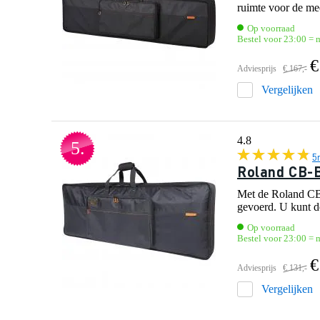
ruimte voor de mee
Op voorraad
Bestel voor 23:00 = m
€
Adviesprijs
€ 167,-
Vergelijken
4.8
5.
5
Roland CB-B
Met de Roland CB-B
gevoerd. U kunt d
Op voorraad
Bestel voor 23:00 = m
€
Adviesprijs
€ 131,-
Vergelijken