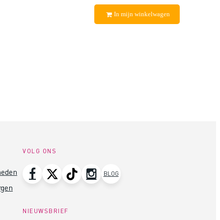
In mijn winkelwagen
VOLG ONS
heden
BLOG
rgen
NIEUWSBRIEF