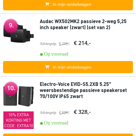
In mijn winkelwagen
Audac WX502MK2 passieve 2-weg 5,25
9.
inch speaker (zwart) (set van 2)
€ 214,-
Adviesprijs
€ 219,-
Op voorraad
In mijn winkelwagen
Electro-Voice EVID-S5.2XB 5.25"
10.
weersbestendige passieve speakerset
70/100V IP65 zwart
€ 328,-
Adviesprijs
€ 639,-
10% EXTRA
KORTING MET
Op voorraad
CODE: EXTRA10