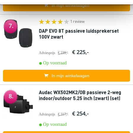
In mijn winkelwagen
1 review
7.
DAP EVO 8T passieve luidsprekerset
100V zwart
€ 225,-
Adviesprijs
€ 239,-
Op voorraad
In mijn winkelwagen
Audac WX502MK2/OB passieve 2-weg
8.
indoor/outdoor 5.25 inch (zwart) (set)
€ 254,-
Adviesprijs
€ 317,-
Op voorraad