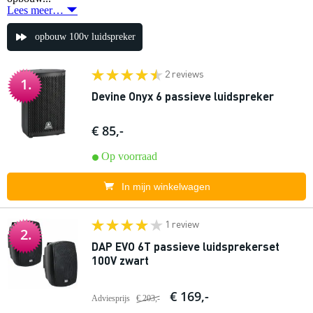
Lees meer…
opbouw 100v luidspreker
2 reviews
1.
Devine Onyx 6 passieve luidspreker
€ 85,-
Op voorraad
In mijn winkelwagen
1 review
2.
DAP EVO 6T passieve luidsprekerset
100V zwart
€ 169,-
Adviesprijs
€ 203,-