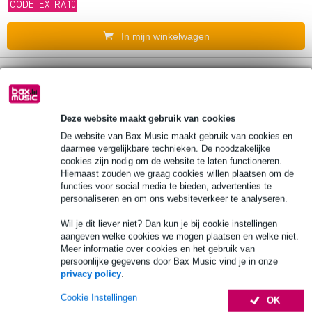
CODE: EXTRA10
In mijn winkelwagen
DAP EVO 4T passieve luidsprekerset
5.
100V zwart
Deze website maakt gebruik van cookies
€ 84,-
Adviesprijs
€ 123,-
De website van Bax Music maakt gebruik van cookies en
daarmee vergelijkbare technieken. De noodzakelijke
Op voorraad
cookies zijn nodig om de website te laten functioneren.
Hiernaast zouden we graag cookies willen plaatsen om de
In mijn winkelwagen
functies voor social media te bieden, advertenties te
personaliseren en om ons websiteverkeer te analyseren.
Visaton WB 10 4 inch fullrange speaker
Wil je dit liever niet? Dan kun je bij cookie instellingen
6.
100V/8 Ohm
aangeven welke cookies we mogen plaatsen en welke niet.
Meer informatie over cookies en het gebruik van
persoonlijke gegevens door Bax Music vind je in onze
€ 68,-
Adviesprijs
€ 128,-
privacy policy
.
Op voorraad
Cookie Instellingen
OK