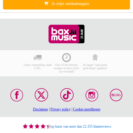
In mijn winkelwagen
Gratis verzending vanaf
Voor 23:00 besteld,
30 dagen "niet-goed-
€ 99,-
morgen in huis (mits
geld-terug" garantie!
op voorraad)
BLOG
Disclaimer
|
Privacy policy
|
Cookie-instellingen
op basis van meer dan 22.355 klantreviews