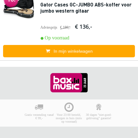
Gator Cases GC-JUMBO ABS-koffer voor
jumbo western gitaar
€ 136,-
Adviesprijs
€ 186,-
Op voorraad
In mijn winkelwagen
Gratis verzending vanaf
Voor 23:00 besteld,
30 dagen "niet-goed-
€ 99,-
morgen in huis (mits
geld-terug" garantie!
op voorraad)