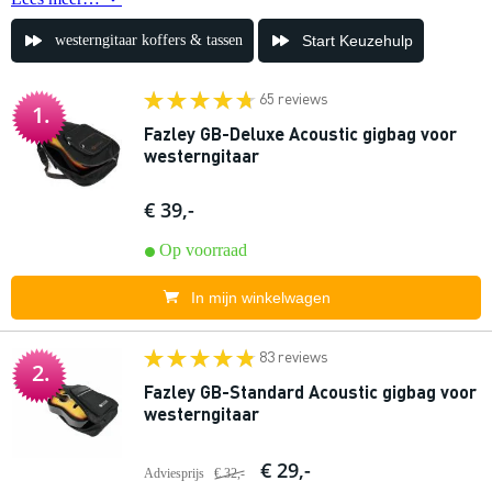
westerngitaar koffers & tassen
Start Keuzehulp
65 reviews
1.
Fazley GB-Deluxe Acoustic gigbag voor
westerngitaar
€ 39,-
Op voorraad
In mijn winkelwagen
83 reviews
2.
Fazley GB-Standard Acoustic gigbag voor
westerngitaar
€ 29,-
Adviesprijs
€ 32,-