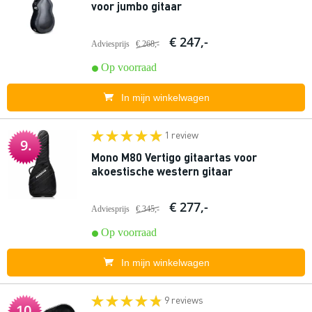
voor jumbo gitaar
€ 247,-
Adviesprijs
€ 268,-
Op voorraad
In mijn winkelwagen
1 review
9.
Mono M80 Vertigo gitaartas voor
akoestische western gitaar
€ 277,-
Adviesprijs
€ 345,-
Op voorraad
In mijn winkelwagen
9 reviews
10.