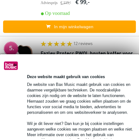
€ 99,-
Adviesprijs
€ 115,-
Op voorraad
In mijn winkelwagen
12 reviews
5.
Fazley Protecc PWOL houten koffer voor
westerngitaar Olive
€ 69,-
10% EXTRA
Adviesprijs
€ 184,-
Deze website maakt gebruik van cookies
KORTING MET
De website van Bax Music maakt gebruik van cookies en
CODE: EXTRA10
Op voorraad
daarmee vergelijkbare technieken. De noodzakelijke
cookies zijn nodig om de website te laten functioneren.
In mijn winkelwagen
Hiernaast zouden we graag cookies willen plaatsen om de
functies voor social media te bieden, advertenties te
personaliseren en om ons websiteverkeer te analyseren.
3 reviews
6.
Wil je dit liever niet? Dan kun je bij cookie instellingen
Dimavery JSB-610 soft-bag voor Jumbo
aangeven welke cookies we mogen plaatsen en welke niet.
akoestische gitaar
Meer informatie over cookies en het gebruik van