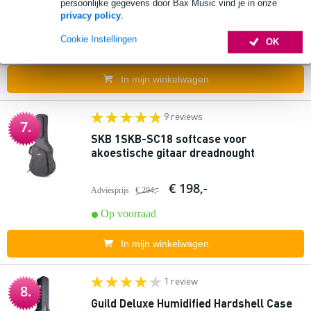
persoonlijke gegevens door Bax Music vind je in onze
privacy policy
.
€ 49,-
Adviesprijs
€ 68,-
Cookie Instellingen
OK
Op voorraad
In mijn winkelwagen
9 reviews
7.
SKB 1SKB-SC18 softcase voor
akoestische gitaar dreadnought
€ 198,-
Adviesprijs
€ 294,-
Op voorraad
In mijn winkelwagen
1 review
8.
Guild Deluxe Humidified Hardshell Case