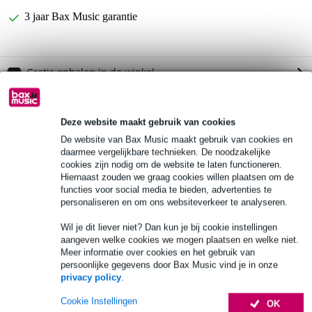
3 jaar Bax Music garantie
Gratis ophalen in de winkel
Innox IX-BK-D60-80-120 Verdeelschot voor
Twijfel je of de
kabelkist
Deze website maakt gebruik van cookies
bij je past? Doe de check.
De website van Bax Music maakt gebruik van cookies en
Start de check
daarmee vergelijkbare technieken. De noodzakelijke
cookies zijn nodig om de website te laten functioneren.
Hiernaast zouden we graag cookies willen plaatsen om de
functies voor social media te bieden, advertenties te
Productinformatie
personaliseren en om ons websiteverkeer te analyseren.
type: tussenschot / divider voor kabelkist
Wil je dit liever niet? Dan kun je bij cookie instellingen
materiaal: 9 mm berkenmultiplex
aangeven welke cookies we mogen plaatsen en welke niet.
afwerking: dubbelzijdig zwart
Meer informatie over cookies en het gebruik van
persoonlijke gegevens door Bax Music vind je in onze
Bekijk alle productspecificaties
privacy policy
.
Cookie Instellingen
OK