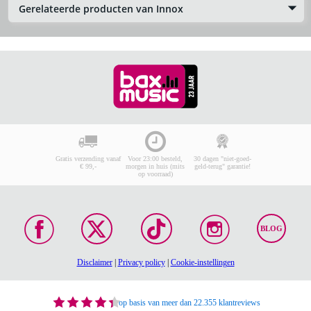
Gerelateerde producten van Innox
Gratis verzending vanaf
Voor 23:00 besteld,
30 dagen "niet-goed-
€ 99,-
morgen in huis (mits
geld-terug" garantie!
op voorraad)
BLOG
Disclaimer
|
Privacy policy
|
Cookie-instellingen
op basis van meer dan 22.355 klantreviews