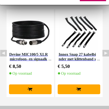
Accessoires (6)
Devine MIC100/5 XLR
Innox Snap 27 kabelbi
microfoon- en signaalk
nder met klittenband s
K
abel 5 meter
mal zwart (10 stuks)
€ 8,50
€ 5,50
€
Op voorraad
Op voorraad
+
+