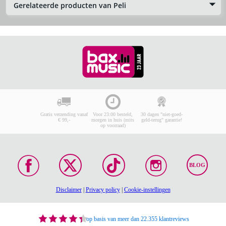
Gerelateerde producten van Peli
Gratis verzending vanaf
Voor 23:00 besteld,
30 dagen "niet-goed-
€ 99,-
morgen in huis (mits
geld-terug" garantie!
op voorraad)
BLOG
Disclaimer
|
Privacy policy
|
Cookie-instellingen
op basis van meer dan 22.355 klantreviews