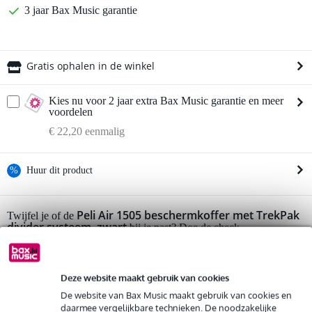
3 jaar Bax Music garantie
Gratis ophalen in de winkel
Kies nu voor 2 jaar extra Bax Music garantie en meer
voordelen
€ 22,20 eenmalig
%
Huur dit product
Huur dit product al vanaf 32 euro per maand
Peli Air 1505 beschermkoffer met TrekPak
Twijfel je of de
divider systeem, zwart
Huur meerdere producten tegelijk: min. € 300,- en max.
bij je past? Doe de check.
€ 2.500,-
Start de check
Gratis
thuisbezorgd of op te halen in de winkel
Al na 4 maanden maandelijks opzegbaar
Deze website maakt gebruik van cookies
De mogelijkheid om je product(en) met korting te kopen
Snelle vervanging door Bax Music bij een defect
Productinformatie
De website van Bax Music maakt gebruik van cookies en
daarmee vergelijkbare technieken. De noodzakelijke