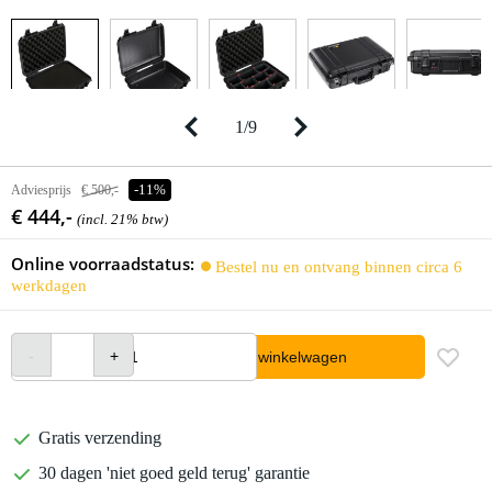
1
/
9
Adviesprijs
€ 500,-
-11%
€ 444,-
(incl. 21% btw)
Online voorraadstatus:
Bestel nu en ontvang binnen circa 6
werkdagen
In winkelwagen
Gratis verzending
30 dagen 'niet goed geld terug' garantie