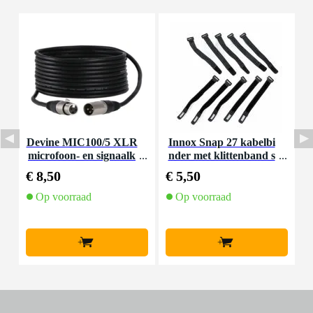
Devine MIC100/5 XLR
Innox Snap 27 kabelbi
microfoon- en signaalk
nder met klittenband s
K
abel 5 meter
mal zwart (10 stuks)
€ 8,50
€ 5,50
€
Op voorraad
Op voorraad
+
+