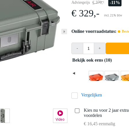
-11%
Adviesprijs
€ 370,-
€ 329,-
incl. 21% btw
Online voorraadstatus:
Best
-
+
Bekijk ook eens (10)
Vergelijken
Kies nu voor 2 jaar extr
voordelen
Video
€ 16,45 eenmalig