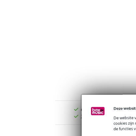
Deze websit
Gratis verzending vanaf €
30 dagen 'niet goed geld ter
De website 
cookies zijn
de functies 