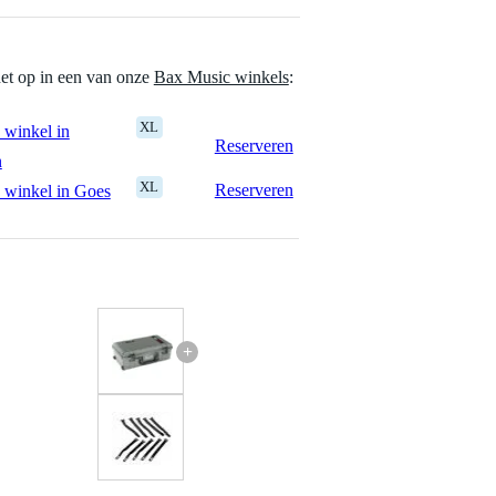
het op in een van onze
Bax Music winkels
:
XL
 winkel in
Reserveren
n
XL
Reserveren
 winkel in Goes
+