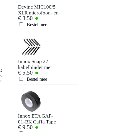
Devine MIC100/5
XLR microfoon- en
€ 8,50
signaalkabel 5
meter
Bestel mee
Innox Snap 27
.
kabelbinder met
t
€ 5,50
klittenband smal
,
zwart (10 stuks)
Bestel mee
r
Innox ETA GAF-
01-BK Gaffa Tape
€ 9,50
50 mm x 50 m