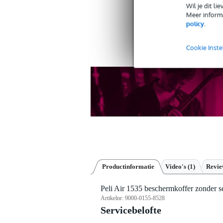
Wil je dit l
Twijfel je 
Meer informa
Doe de che
policy
.
Cookie Inste
Productinformatie
Video's (1)
Revi
Peli Air 1535 beschermkoffer zonder sch
Artikelnr:
9000-0155-8528
Servicebelofte