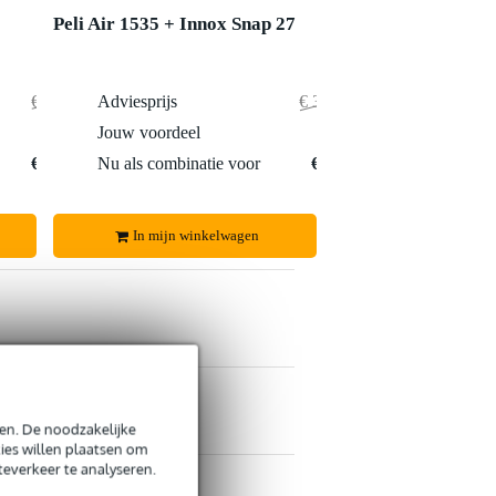
Peli Air 1535 + Innox Snap 27
€ 378,-
Adviesprijs
€ 334,50
€ 3,-
Jouw voordeel
€ 1,50
€ 375,-
Nu als combinatie voor
€ 333,-
In mijn winkelwagen
s retourneren
s CO2-neutrale verzending
en. De noodzakelijke
ies willen plaatsen om
teverkeer te analyseren.