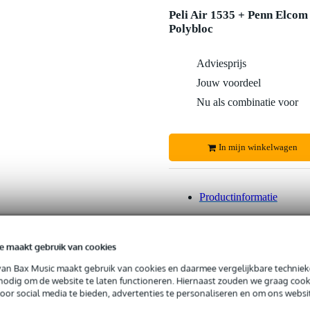
Peli Air 1535 + Penn Elcom
Polybloc
Adviesprijs
Jouw voordeel
Nu als combinatie voor
In mijn winkelwagen
Productinformatie
e maakt gebruik van cookies
 99,-
3 jaar Bax Music garantie
Grati
ug' garantie
Laagste-prijs-garantie
Grati
van Bax Music maakt gebruik van cookies en daarmee vergelijkbare techniek
 nodig om de website te laten functioneren. Hiernaast zouden we graag cook
voor social media te bieden, advertenties te personaliseren en om ons websi