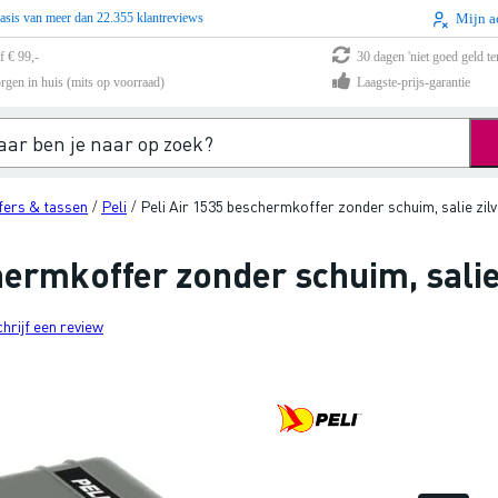
asis van meer dan 22.355 klantreviews
Mijn a
f € 99,-
30 dagen 'niet goed geld te
rgen in huis (mits op voorraad)
Laagste-prijs-garantie
fers & tassen
Peli
Peli Air 1535 beschermkoffer zonder schuim, salie zilv
/
/
hermkoffer zonder schuim, salie 
chrijf een review