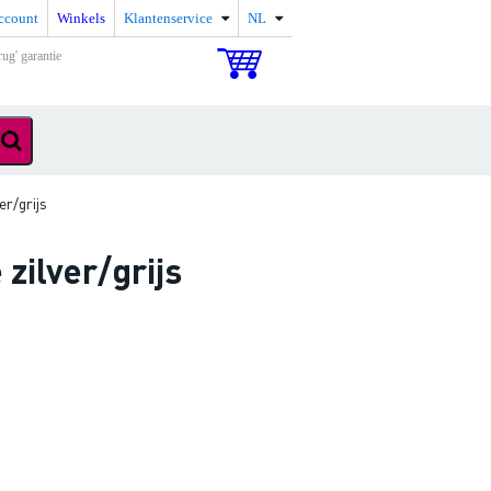
ccount
Winkels
Klantenservice
NL
rug' garantie
er/grijs
zilver/grijs