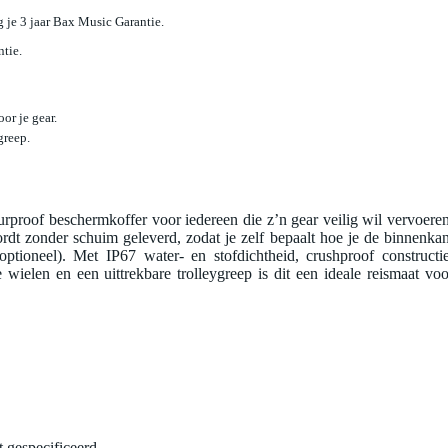
jg je 3 jaar Bax Music Garantie.
ntie.
r je gear.
greep.
ourproof beschermkoffer voor iedereen die z’n gear veilig wil vervoeren
wordt zonder schuim geleverd, zodat je zelf bepaalt hoe je de binnenkan
optioneel). Met IP67 water- en stofdichtheid, crushproof constructie
le wielen en een uittrekbare trolleygreep is dit een ideale reismaat voo
t gespecificeerd