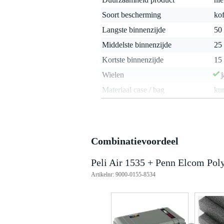
Soort bescherming
kof
Langste binnenzijde
50 
Middelste binnenzijde
25 
Kortste binnenzijde
15 
Wielen
j
Materiaal case / bag
kun
Gewicht en afmetingen inclusief verpakking
Gewicht
4,2
(incl. verpakking)
Combinatievoordeel
Afmeting
57,
(incl. verpakking)
Peli Air 1535 + Penn Elcom Pol
Productspecificaties
Artikelnr: 9000-0155-8534
aantal stuks: 1
inhoud verpakking: 1x Peli Air
kleur: salie zilver/grijs
bescherming: crushproof, waterdi
certificering: mil-spec