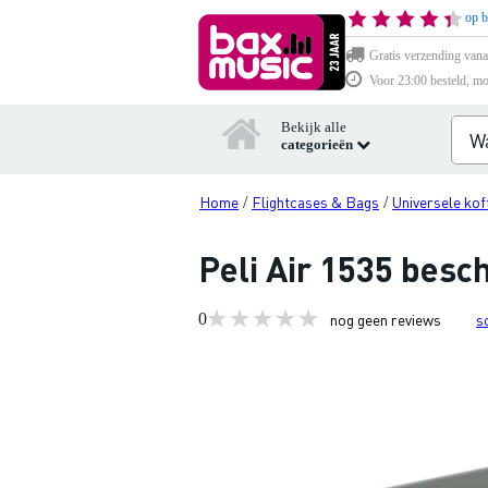
op b
Gratis verzending vana
Voor 23:00 besteld, mo
Bekijk alle
categorieën
Home
Flightcases & Bags
Universele kof
/
/
Peli Air 1535 besc
0
nog geen reviews
s