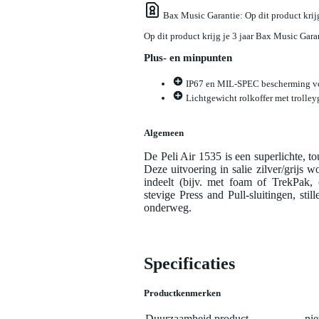
Bax Music Garantie
: Op dit product kri
Op dit product krijg je 3 jaar Bax Music Gara
Plus- en minpunten
IP67 en MIL-SPEC bescherming voo
Lichtgewicht rolkoffer met trolley
Algemeen
De Peli Air 1535 is een superlichte, t
Deze uitvoering in salie zilver/grijs 
indeelt (bijv. met foam of TrekPak, 
stevige Press and Pull-sluitingen, stil
onderweg.
Specificaties
Productkenmerken
Duurzaamheid product
nie