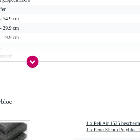
fer
- 54.9 cm
- 29.9 cm
- 19.9 cm
a
ststof
 kg
0 x 37,0 x 23,0 cm
ybloc
 1535 beschermkoffer (zonder schuim)
1 x Penn Elcom Polybloc 
cht en stofdicht (ip67)