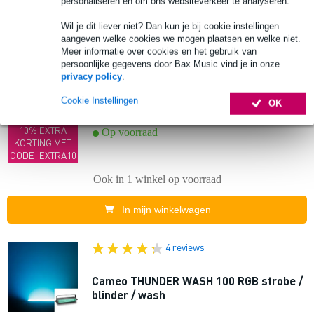
personaliseren en om ons websiteverkeer te analyseren.
In mijn winkelwagen
Wil je dit liever niet? Dan kun je bij cookie instellingen
aangeven welke cookies we mogen plaatsen en welke niet.
Meer informatie over cookies en het gebruik van
Extra
persoonlijke gegevens door Bax Music vind je in onze
voordeel
(B-Stock) Showtec Stage Blinder 2
privacy policy
.
Cookie Instellingen
OK
€ 84,-
Adviesprijs
€ 99,-
10% EXTRA
Op voorraad
KORTING MET
CODE: EXTRA10
Ook in
1 winkel
op voorraad
In mijn winkelwagen
4 reviews
Cameo THUNDER WASH 100 RGB strobe /
blinder / wash