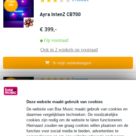
Popu
lair
Ayra IntenZ CB700
€ 399,-
Op voorraad
Ook in
2 winkels
op voorraad
In mijn winkelwagen
3 reviews
Popu
lair
(B-Stock) Ayra IntenZ CB040
Deze website maakt gebruik van cookies
€ 65,-
De website van Bax Music maakt gebruik van cookies en
10% EXTRA
Adviesprijs
€ 76,-
daarmee vergelijkbare technieken. De noodzakelijke
KORTING MET
cookies zijn nodig om de website te laten functioneren.
Op voorraad
CODE: EXTRA10
Hiernaast zouden we graag cookies willen plaatsen om de
functies voor social media te bieden, advertenties te
Ook in
1 winkel
op voorraad