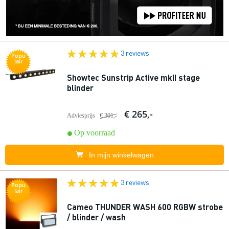
3 reviews
Popu
lair
Showtec Sunstrip Active mkII stage
blinder
€ 265,-
Adviesprijs
€ 301,-
Op voorraad
In mijn winkelwagen
3 reviews
Popu
lair
Cameo THUNDER WASH 600 RGBW strobe
/ blinder / wash