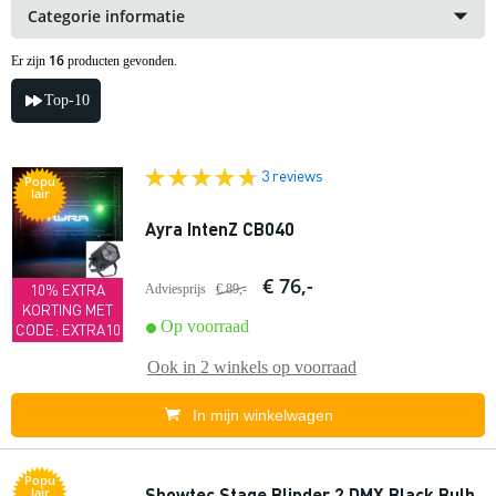
Categorie informatie
16
Er zijn
producten gevonden.
Top-10
3 reviews
Popu
lair
Ayra IntenZ CB040
€ 76,-
10% EXTRA
Adviesprijs
€ 89,-
KORTING MET
Op voorraad
CODE: EXTRA10
Ook in
2 winkels
op voorraad
In mijn winkelwagen
Popu
Showtec Stage Blinder 2 DMX Black Bulb
lair