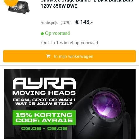
120V 650W DWE
€ 148,-
Adviesprijs
€ 179,-
Op voorraad
Ook in
1 winkel
op voorraad
In mijn winkelwagen