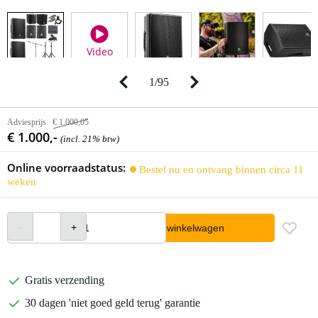
Video
1
/
95
Adviesprijs
€ 1.000,05
€ 1.000,-
(incl. 21% btw)
Online voorraadstatus:
Bestel nu en ontvang binnen circa 11
weken
In winkelwagen
Gratis verzending
30 dagen 'niet goed geld terug' garantie