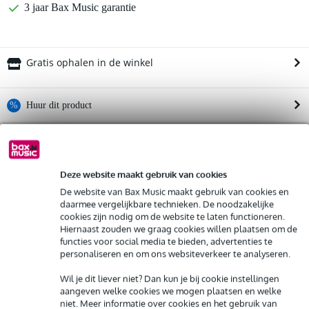
3 jaar Bax Music garantie
Gratis ophalen in de winkel
%
Huur dit product
Productinformatie
Huur dit product al vanaf 71 euro per maand
Huur meerdere producten tegelijk: min. € 300,- en max.
Bekijk alle productspecificaties
€ 2.500,-
Deze website maakt gebruik van cookies
Gratis
thuisbezorgd of op te halen in de winkel
De website van Bax Music maakt gebruik van cookies en
Bekijk ook eens (4)
Al na 4 maanden maandelijks opzegbaar
daarmee vergelijkbare technieken. De noodzakelijke
De mogelijkheid om je product(en) met korting te kopen
cookies zijn nodig om de website te laten functioneren.
Snelle vervanging door Bax Music bij een defect
Hiernaast zouden we graag cookies willen plaatsen om de
functies voor social media te bieden, advertenties te
personaliseren en om ons websiteverkeer te analyseren.
Huur dit product
Wil je dit liever niet? Dan kun je bij cookie instellingen
Bekijk ook eens (9)
aangeven welke cookies we mogen plaatsen en welke
niet. Meer informatie over cookies en het gebruik van