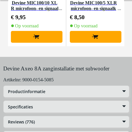
Devine MIC100/10 XL
Devine MIC100/5 XLR
I
R microfoon- en signaal
microfoon- en signaalk
kabel 10 meter
abel 5 meter
€ 9,95
€ 8,50
€
Op voorraad
Op voorraad
+
+
Devine Axeo 8A zanginstallatie met subwoofer
Artikelnr:
9000-0154-5085
Productinformatie
Specificaties
Reviews (776)