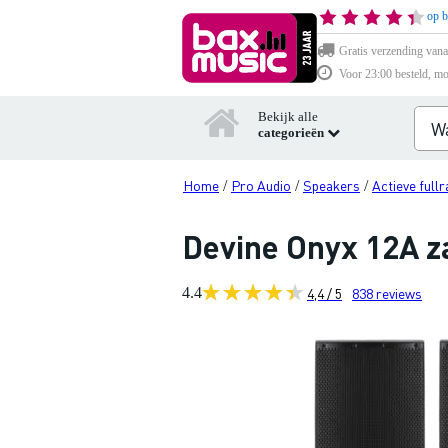
op b
Gratis verzending vana
Voor 23:00 besteld, mo
Bekijk alle
categorieën
Home
Pro Audio
Speakers
Actieve full
/
/
/
Devine Onyx 12A z
4.4
4,4 / 5
838
reviews