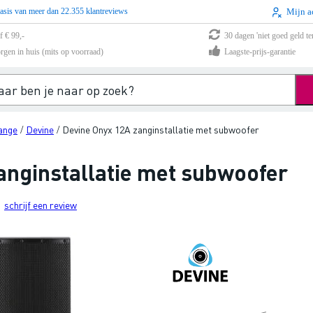
asis van meer dan 22.355 klantreviews
Mijn a
f € 99,-
30 dagen 'niet goed geld te
rgen in huis (mits op voorraad)
Laagste-prijs-garantie
range
Devine
Devine Onyx 12A zanginstallatie met subwoofer
/
/
anginstallatie met subwoofer
schrijf een review