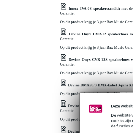
Innox IVA 03 speakerstandkit met dr
Garantie.
Op dit product krijg je 3 jaar Bax Music Gara
Devine Onyx CVR-12 speakerhoes v
Garantie.
Op dit product krijg je 3 jaar Bax Music Gara
Devine Onyx CVR-12S speakerhoes v
Garantie.
Op dit product krijg je 3 jaar Bax Music Gara
Devine DMX50/3 DMX-kabel 3-pins X
Op dit product krijg je 3 jaar Bax Music Gara
Deze websit
Devine MIC1002/5 kabel 2x XLR fema
Garantie.
De website 
Op dit product krijg je 3 jaar Bax Music Gara
cookies zijn
de functies 
Devine MixDesk 1202FX-MP 12-kanaal