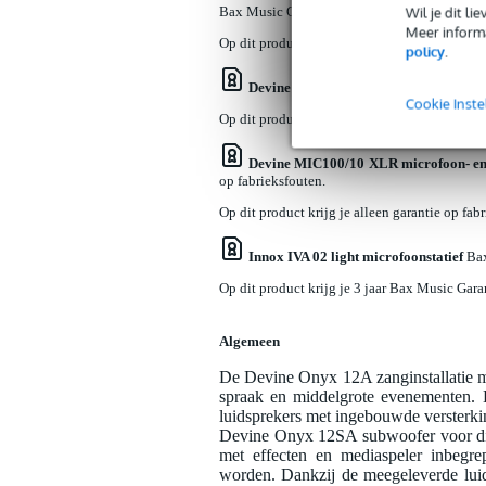
Bax Music Garantie.
Wil je dit l
Meer informa
Op dit product krijg je 3 jaar Bax Music Gara
policy
.
Devine DM15 dynamische zangmicrof
Cookie Inste
Op dit product krijg je 3 jaar Bax Music Gara
Devine MIC100/10 XLR microfoon- en 
op fabrieksfouten.
Op dit product krijg je alleen garantie op fab
Innox IVA 02 light microfoonstatief
Bax
Op dit product krijg je 3 jaar Bax Music Gara
Algemeen
De Devine Onyx 12A zanginstallatie m
spraak en middelgrote evenementen. 
luidsprekers met ingebouwde versterki
Devine Onyx 12SA subwoofer voor diep
met effecten en mediaspeler inbegr
worden. Dankzij de meegeleverde luids