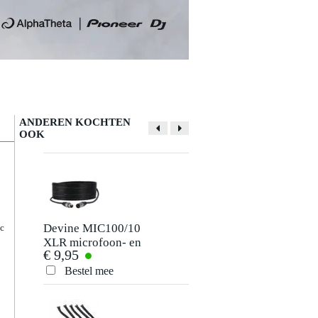
ANDEREN KOCHTEN
OOK
Devine MIC100/10
Devine JACS/10
ic
XLR microfoon- en
signaalkabel 6.3
€ 9,95
€ 9,95
signaalkabel 10
mm TRS jack-jack
meter
10 meter
Bestel mee
Bestel mee