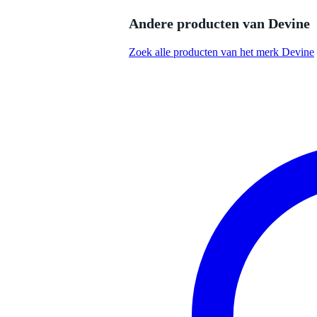
Diameter mid driver/woofer
12
Diameter tweeter
1.3
Andere producten van Devine
Bluetooth
Zoek alle producten van het merk Devine
Afspeelmogelijkheden
ge
Type analoge audio uitgang(en)
mi
lin
Type analoge audio ingang(en)
mm 
ge
Aantal stereo aux inputs
1
Ingangen geschikt voor
2
microfoon
Ingangen geschikt voor (bas)
0
gitaar
Ingangen geschikt voor line
2
signalen
Uitgang voor passieve
luidspreker
Minimum frequentie
50