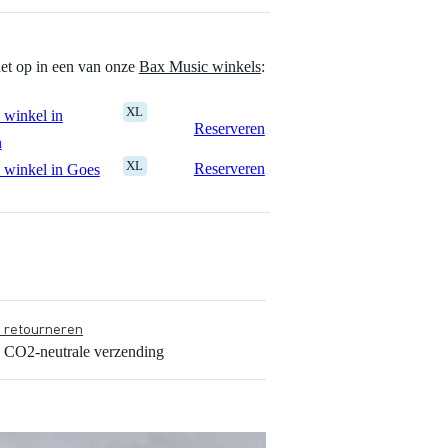
het op in een van onze
Bax Music winkels
:
XL
 winkel in
Reserveren
n
XL
Reserveren
 winkel in Goes
s retourneren
s CO2-neutrale verzending