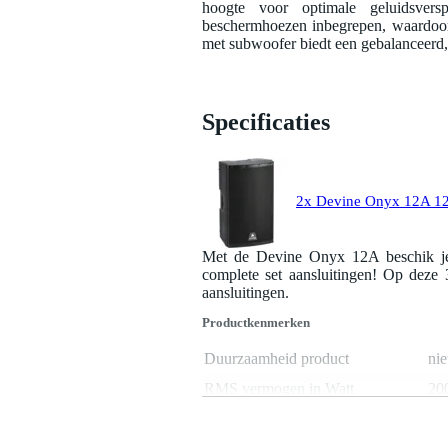
hoogte voor optimale geluidsversp
beschermhoezen inbegrepen, waardoor 
met subwoofer biedt een gebalanceerd, 
Specificaties
2x Devine Onyx 12A 12 i
Met de Devine Onyx 12A beschik je o
complete set aansluitingen! Op deze
aansluitingen.
Productkenmerken
Duurzaamheid product
nie
RMS vermogen in Watt
20
Maximale SPL
13