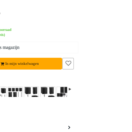
w
oorraad
tis)
s magazijn
In mijn winkelwagen