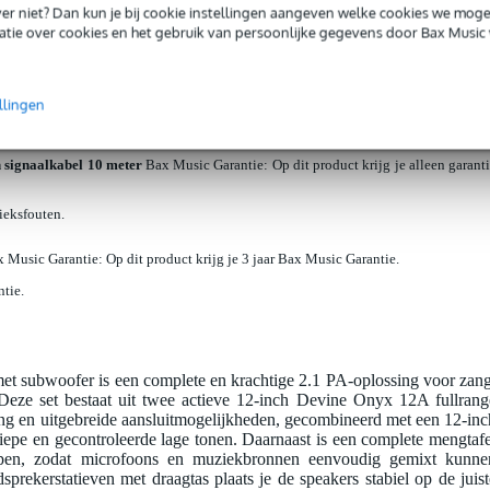
iever niet? Dan kun je bij cookie instellingen aangeven welke cookies we mog
tie over cookies en het gebruik van persoonlijke gegevens door Bax Music 
ntie.
oon
Bax Music Garantie
: Op dit product krijg je 3 jaar Bax Music Garantie.
llingen
ntie.
signaalkabel 10 meter
Bax Music Garantie
: Op dit product krijg je alleen garant
rieksfouten.
 Music Garantie
: Op dit product krijg je 3 jaar Bax Music Garantie.
ntie.
et subwoofer is een complete en krachtige 2.1 PA-oplossing voor zang
Deze set bestaat uit twee actieve 12-inch Devine Onyx 12A fullrang
ng en uitgebreide aansluitmogelijkheden, gecombineerd met een 12-inc
e en gecontroleerde lage tonen. Daarnaast is een complete mengtafe
epen, zodat microfoons en muziekbronnen eenvoudig gemixt kunne
prekerstatieven met draagtas plaats je de speakers stabiel op de juist