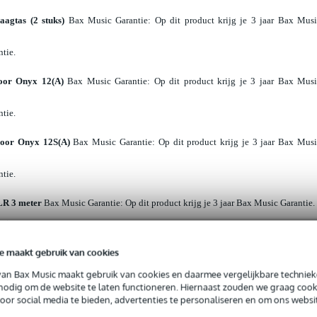
aagtas (2 stuks)
Bax Music Garantie
: Op dit product krijg je 3 jaar Bax Mus
ntie.
oor Onyx 12(A)
Bax Music Garantie
: Op dit product krijg je 3 jaar Bax Mus
ntie.
oor Onyx 12S(A)
Bax Music Garantie
: Op dit product krijg je 3 jaar Bax Mus
ntie.
LR 3 meter
Bax Music Garantie
: Op dit product krijg je 3 jaar Bax Music Garantie.
ntie.
e maakt gebruik van cookies
le - 2x XLR male 5 m
Bax Music Garantie
: Op dit product krijg je 3 jaar Bax Mus
van Bax Music maakt gebruik van cookies en daarmee vergelijkbare techniek
ntie.
 nodig om de website te laten functioneren. Hiernaast zouden we graag cook
voor social media te bieden, advertenties te personaliseren en om ons websi
s mixer met FX en mediaspeler
Bax Music Garantie
: Op dit product krijg je 3 ja