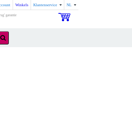
ccount
Winkels
Klantenservice
NL
rug' garantie