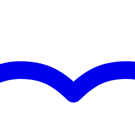
 inch
5 inch
nee
en
x out gebalanceerd (XLR)
e in ongebalanceerd (RCA/tulp), line in ongebalanceerd stereo (3.5
TRS (mini) jack), line in gebalanceerd (6.3 mm TRS jack), line in
balanceerd (XLR), microfooningang (XLR)
nee
 - 59 Hz