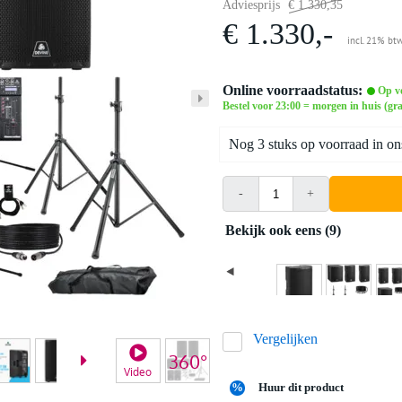
Adviesprijs
€ 1.330,35
€ 1.330,-
incl. 21% bt
Online voorraadstatus:
Op v
Bestel voor 23:00 = morgen in huis (gra
Nog 3 stuks op voorraad in on
-
+
Bekijk ook eens (9)
Vergelijken
Video
%
Huur dit product