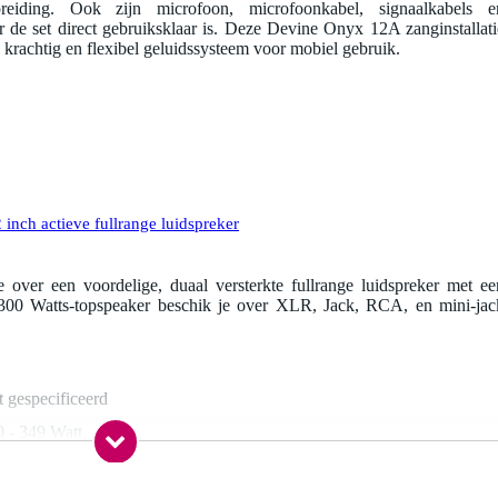
reiding. Ook zijn microfoon, microfoonkabel, signaalkabels e
de set direct gebruiksklaar is. Deze Devine Onyx 12A zanginstallati
krachtig en flexibel geluidssysteem voor mobiel gebruik.
nch actieve fullrange luidspreker
ver een voordelige, duaal versterkte fullrange luidspreker met ee
 300 Watts-topspeaker beschik je over XLR, Jack, RCA, en mini-jac
t gespecificeerd
0 - 349 Watt
0 dB - 139 dB