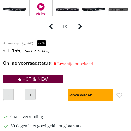
Video
1
/
5
Adviesprijs
€ 1.290,-
-7%
€ 1.199,-
(incl. 21% btw)
Online voorraadstatus:
Levertijd onbekend
🔥HOT & NEW
In winkelwagen
Gratis verzending
30 dagen 'niet goed geld terug' garantie