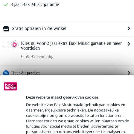
3 jaar Bax Music garantie
Gratis ophalen in de winkel
Kies nu voor 2 jaar extra Bax Music garantie en meer
voordelen
€ 59,95 eenmalig
%
Huur dit product
Productinformatie
Huur dit product al vanaf 86 euro per maand
Huur meerdere producten tegelijk: min. € 300,- en max.
Deze website maakt gebruik van cookies
Bekijk alle productspecificaties
€ 2.500,-
De website van Bax Music maakt gebruik van cookies en
Gratis
thuisbezorgd of op te halen in de winkel
daarmee vergelijkbare technieken. De noodzakelijke
Bekijk ook eens (4)
Al na 4 maanden maandelijks opzegbaar
cookies zijn nodig om de website te laten functioneren.
De mogelijkheid om je product(en) met korting te kopen
Hiernaast zouden we graag cookies willen plaatsen om de
Snelle vervanging door Bax Music bij een defect
functies voor social media te bieden, advertenties te
personaliseren en om ons websiteverkeer te analyseren.