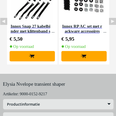
Innox Snap 27 kabelbi
Innox RP AC set met r
I
nder met klittenband s
ackware accessoires
mal zwart (10 stuks)
€ 5,50
€ 5,95
€
Op voorraad
Op voorraad
+
+
Elysia Nvelope transient shaper
Artikelnr:
9000-0152-9217
Productinformatie