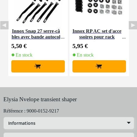
Innox Snap 27 serre-câ
Innox RP AC set d'acce
I
bles avec bande autocol
ssoires pour rack
o
lante
5,50 €
5,95 €
3
En stock
En stock
+
+
Elysia Nvelope transient shaper
Référence :
9000-0152-9217
Informations