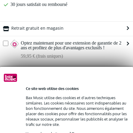
30 jours satisfait ou remboursé
Retrait gratuit en magasin
Optez maintenant pour une extension de garantie de 2
ans et profitez de plus d'avantages exclusifs !
59,95 € (frais uniques)
%
Louez ce produit
Informations
Ce site web utilise des cookies
Louez ce produit à partir de 86 € par mois
Location de plusieurs produits à la fois : min. 300 € et max.
Bax Music utilise des cookies et d'autres techniques
Afficher toutes les caractéristiques du produit
2 500 €
similaires. Les cookies nécessaires sont indispensables au
gratuite
Livraison à domicile
bon fonctionnement du site. Nous aimerions également
Autres variantes (4)
Résiliation possible du contrat après 4 mois
placer des cookies pour offrir des fonctionnalités pour les
Possibilité d'acheter votre/vos produit(s) à un tarif réduit
réseaux sociaux, personnaliser les publicités et analyser le
trafic sur notre site.
Remplacement rapide par Bax Music en cas de défectuosité