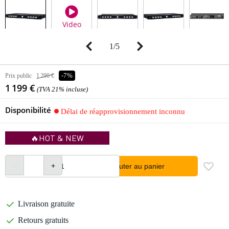
Video
1
/
5
Prix public
1 290 €
-7%
1 199 €
(TVA 21% incluse)
Disponibilité
Délai de réapprovisionnement inconnu
🔥HOT & NEW
Ajouter au panier
Livraison gratuite
Retours gratuits