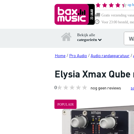
op b
Gratis verzending vana
Voor 23:00 besteld, mo
Bekijk alle
categorieën
Home
Pro Audio
Audio randapparatuur
/
/
/
Elysia Xmax Qube
0
nog geen reviews
s
POPULAIR