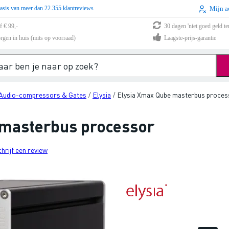
asis van meer dan 22.355 klantreviews
Mijn a
f € 99,-
30 dagen 'niet goed geld te
rgen in huis (mits op voorraad)
Laagste-prijs-garantie
Audio-compressors & Gates
Elysia
Elysia Xmax Qube masterbus proces
/
/
 masterbus processor
chrijf een review