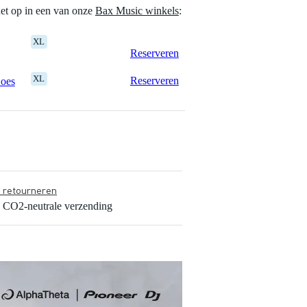
het op in een van onze
Bax Music winkels
:
XL
Reserveren
XL
Reserveren
Goes
s retourneren
s CO2-neutrale verzending