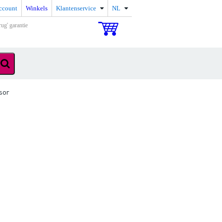
ccount
Winkels
Klantenservice
NL
rug' garantie
sor