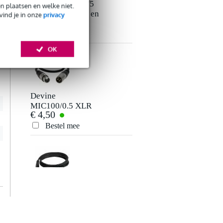
e
Devine MIC100/5
en plaatsen en welke niet.
XLR microfoon- en
vind je in onze
privacy
€ 8,50
signaalkabel 5
meter
Bestel mee
OK
Devine
MIC100/0.5 XLR
€ 4,50
microfoon- en
signaalkabel 0.5
Bestel mee
meter
Devine JACM/1.5
signaalkabel 6.3
€ 2,95
mm TS mono jack-
jack 1.5 meter
Bestel mee