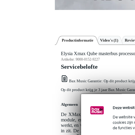
Productinformatie
Video's (1)
Revi
Elysia Xmax Qube masterbus processo
Artikelnr:
9000-0152-9227
Servicebelofte
Bax Music Garantie
: Op dit product kri
Op dit product krijg je 3 jaar Bax Music Gara
Algemeen
Deze websit
De XMax van Elysia is in meerdere v
De website 
module, en met de Elysia Xmax Qube o
cookies zijn
werkt, en waarom? Misschien heb je g
de functies 
in zit. De Xmax is een soort slotfase i