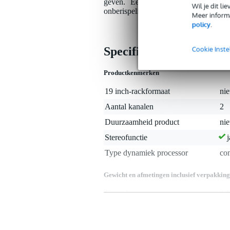
geven. Een mooie multiband-compress
Wil je dit l
onberispelijke kwaliteit waar Elysia e
Meer informa
policy
.
Cookie Inste
Specificaties
Productkenmerken
19 inch-rackformaat
nie
Aantal kanalen
2
Duurzaamheid product
nie
Stereofunctie
j
Type dynamiek processor
co
Gewicht en afmetingen inclusief verpakking
Gewicht
1,8
(incl. verpakking)
Afmeting
30,
(incl. verpakking)