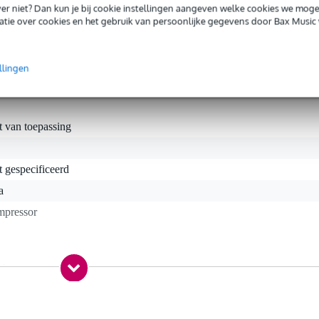
or, een stukje 'air'-boost, en een soft-clip limiter, alles van d
iever niet? Dan kun je bij cookie instellingen aangeven welke cookies we mog
en naam in heeft hoog te houden.
tie over cookies en het gebruik van persoonlijke gegevens door Bax Music 
llingen
t van toepassing
t gespecificeerd
a
mpressor
 kg
0 x 20,0 x 14,0 cm