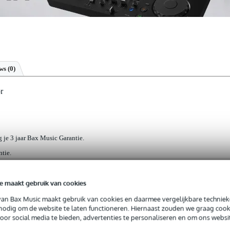
ews
(0)
r
jg je 3 jaar Bax Music Garantie.
ntie.
e maakt gebruik van cookies
ormen aanwezig in studioland. Als 19 inch rackmodule, en als 500
van Bax Music maakt gebruik van cookies en daarmee vergelijkbare techniek
ok als stand-alone apparaat. Stekker erin, audiokabels erin, en he
 nodig om de website te laten functioneren. Hiernaast zouden we graag cook
ewoon geen zin in een 19 inch rack, of een 500-frame waar verder nik
voor social media te bieden, advertenties te personaliseren en om ons websi
n je audio-chain. Het laatste effect om je audio die commerciële vibe t