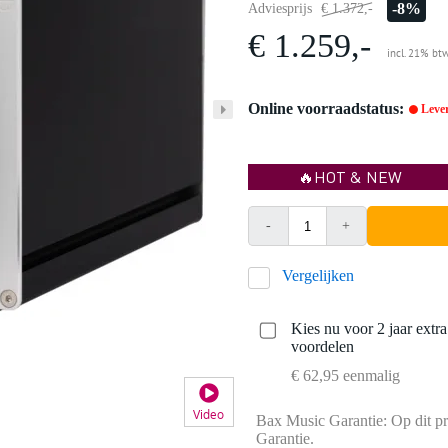
-8%
Adviesprijs
€ 1.372,-
€ 1.259,-
incl. 21% bt
Online voorraadstatus:
Lever
🔥HOT & NEW
-
+
Vergelijken
Kies nu voor 2 jaar extr
voordelen
€ 62,95 eenmalig
Video
Bax Music Garantie: Op dit pr
Garantie.