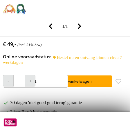
1
/
1
€ 49,-
(incl. 21% btw)
Online voorraadstatus:
Bestel nu en ontvang binnen circa 7
werkdagen
In winkelwagen
30 dagen 'niet goed geld terug' garantie
3 jaar Bax Music garantie