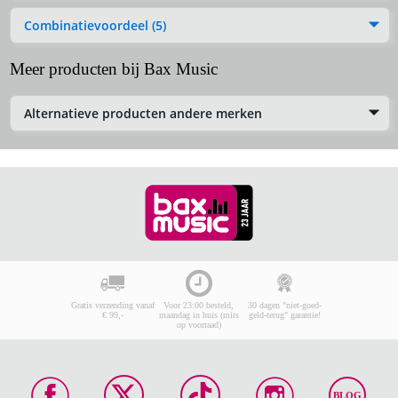
Combinatievoordeel (5)
Meer producten bij Bax Music
Alternatieve producten andere merken
Gratis verzending vanaf
Voor 23:00 besteld,
30 dagen "niet-goed-
€ 99,-
maandag in huis (mits
geld-terug" garantie!
op voorraad)
BLOG