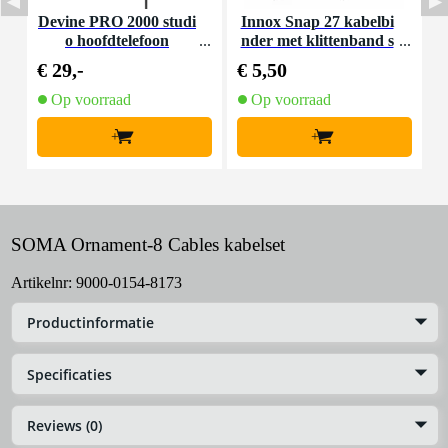
Devine PRO 2000 studi
Innox Snap 27 kabelbi
D
o hoofdtelefoon
nder met klittenband s
mal zwart (10 stuks)
€ 29,-
€ 5,50
€
Op voorraad
Op voorraad
+
+
SOMA Ornament-8 Cables kabelset
Artikelnr:
9000-0154-8173
Productinformatie
Specificaties
Reviews (0)