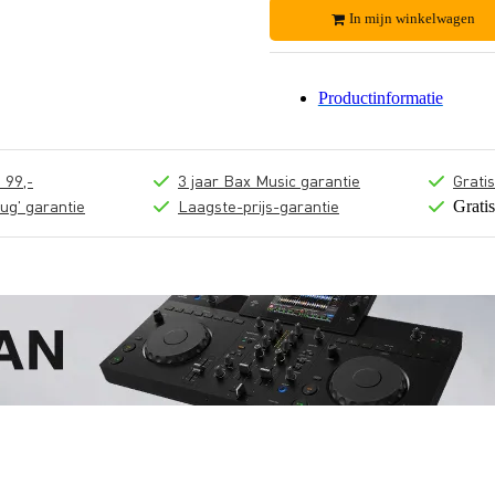
In mijn winkelwagen
Productinformatie
 99,-
3 jaar Bax Music garantie
Grati
ug' garantie
Laagste-prijs-garantie
Grati