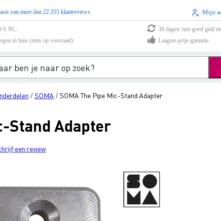
asis van meer dan 22.355 klantreviews
Mijn a
f € 99,-
30 dagen 'niet goed geld te
rgen in huis (mits op voorraad)
Laagste-prijs-garantie
nderdelen
SOMA
SOMA The Pipe Mic-Stand Adapter
/
/
c-Stand Adapter
chrijf een review