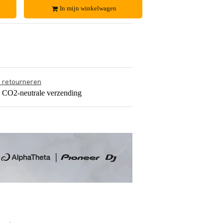
In mijn winkelwagen
s retourneren
s CO2-neutrale verzending