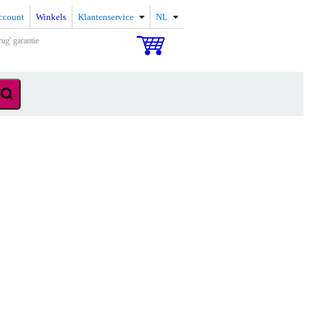
ccount
Winkels
Klantenservice
NL
rug' garantie