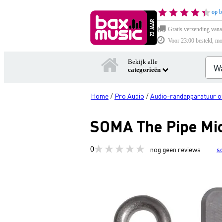
op b
Gratis verzending vana
Voor 23:00 besteld, mo
Bekijk alle
categorieën
Home
Pro Audio
Audio-randapparatuur o
/
/
SOMA The Pipe Mi
0
nog geen reviews
s