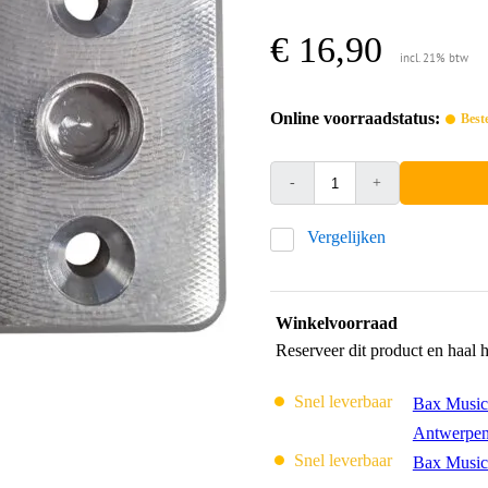
€ 16,90
incl. 21% btw
Online voorraadstatus:
Best
-
+
Vergelijken
Winkelvoorraad
Reserveer dit product en haal 
Snel leverbaar
Bax Music
Antwerpe
Snel leverbaar
Bax Music