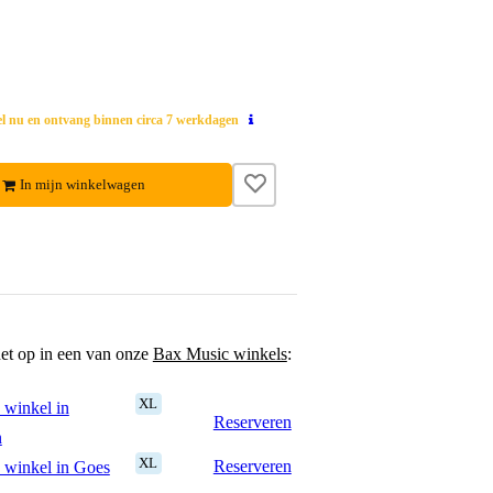
el nu en ontvang binnen circa 7 werkdagen
In mijn winkelwagen
het op in een van onze
Bax Music winkels
:
XL
 winkel in
Reserveren
n
XL
Reserveren
 winkel in Goes