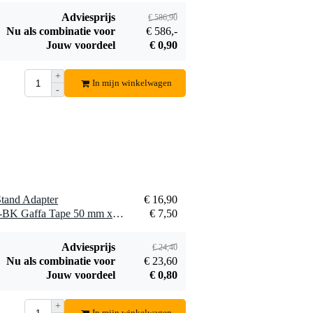
Adviesprijs
€ 586,90
Nu als combinatie voor
€ 586,-
Jouw voordeel
€ 0,90
+
In mijn winkelwagen
-
tand Adapter
€ 16,90
1 x Innox ETA GAF-ECO-BK Gaffa Tape 50 mm x 50 m zwart
€ 7,50
Adviesprijs
€ 24,40
Nu als combinatie voor
€ 23,60
Jouw voordeel
€ 0,80
+
In mijn winkelwagen