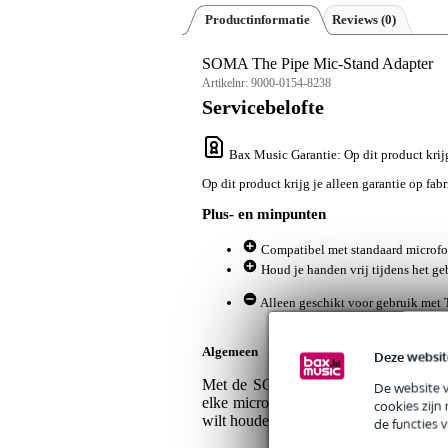
Productinformatie
Reviews
(0)
SOMA The Pipe Mic-Stand Adapter
Artikelnr:
9000-0154-8238
Servicebelofte
Bax Music Garantie
: Op dit product krij
Op dit product krijg je alleen garantie op fab
Plus- en minpunten
Compatibel met standaard microfo
Houd je handen vrij tijdens het g
Alleen geschikt voor gebruik met 
Algemeen
Deze websit
Met de SOMA Mic-Stand Adapter mont
De website 
elke microfoonstandaard. Handig voor g
cookies zijn
wilt houden!
de functies 