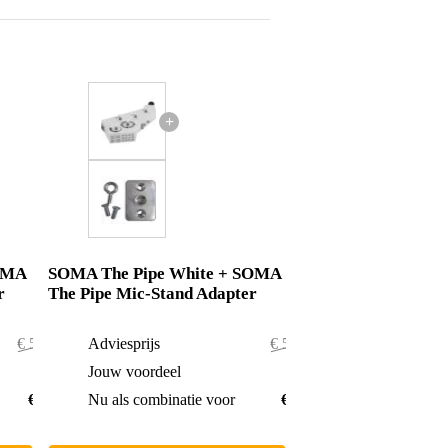
+
OMA
SOMA The Pipe White + SOMA
r
The Pipe Mic-Stand Adapter
€ 585,90
Adviesprijs
€ 586,90
€ 0,90
Jouw voordeel
€ 0,90
€ 585,-
Nu als combinatie voor
€ 586,-