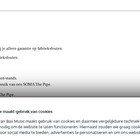
g je alleen garantie op fabrieksfouten.
rieksfouten.
on-stands.
ebruik van een SOMA The Pipe.
The Pipe.
e maakt gebruik van cookies
eer je een SOMA The Pipe voice transformer, snel en eenvoudig o
van Bax Music maakt gebruik van cookies en daarmee vergelijkbare techniek
ebruik op het podium of tijdens studiosessies waarbij je je handen vri
 nodig om de website te laten functioneren. Hiernaast zouden we graag cook
voor social media te bieden, advertenties te personaliseren en om ons websi