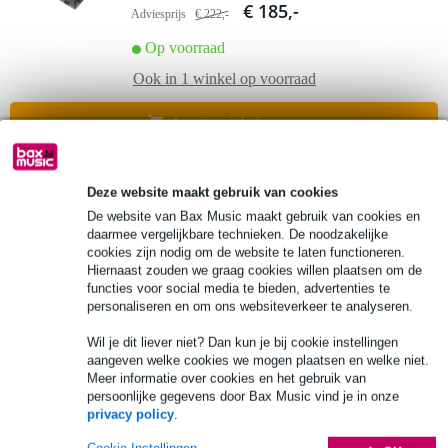
€ 185,-
Adviesprijs
€ 222,-
Op voorraad
Ook in
1 winkel
op voorraad
In mijn winkelwagen
2 reviews
Deze website maakt gebruik van cookies
De website van Bax Music maakt gebruik van cookies en
AKG MPAVL fantoom adapter voor ML en L
daarmee vergelijkbare technieken. De noodzakelijke
serie
cookies zijn nodig om de website te laten functioneren.
Hiernaast zouden we graag cookies willen plaatsen om de
functies voor social media te bieden, advertenties te
€ 63,-
Adviesprijs
€ 93,-
personaliseren en om ons websiteverkeer te analyseren.
Op voorraad
Wil je dit liever niet? Dan kun je bij cookie instellingen
aangeven welke cookies we mogen plaatsen en welke niet.
Ook in
1 winkel
op voorraad
Meer informatie over cookies en het gebruik van
persoonlijke gegevens door Bax Music vind je in onze
In mijn winkelwagen
privacy policy
.
Cookie Instellingen