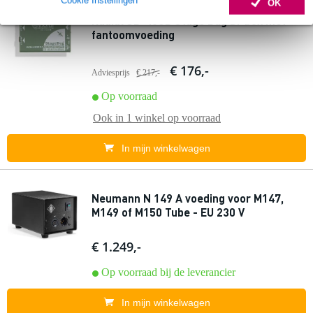
OK
Radial SB-48UB Stage Bug DI-box met
fantoomvoeding
€ 176,-
Adviesprijs
€ 217,-
Op voorraad
Ook in
1 winkel
op voorraad
In mijn winkelwagen
Neumann N 149 A voeding voor M147,
M149 of M150 Tube - EU 230 V
€ 1.249,-
Op voorraad bij de leverancier
In mijn winkelwagen