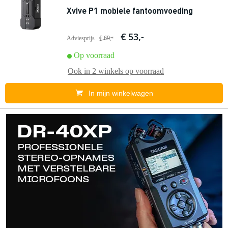
Xvive P1 mobiele fantoomvoeding
€ 53,-
Adviesprijs
€ 69,-
Op voorraad
Ook in
2 winkels
op voorraad
In mijn winkelwagen