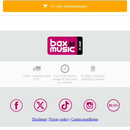
In mijn winkelwagen
Gratis verzending vanaf
Voor 23:00 besteld,
30 dagen "niet-goed-
€ 99,-
morgen in huis (mits
geld-terug" garantie!
op voorraad)
BLOG
Disclaimer
|
Privacy policy
|
Cookie-instellingen