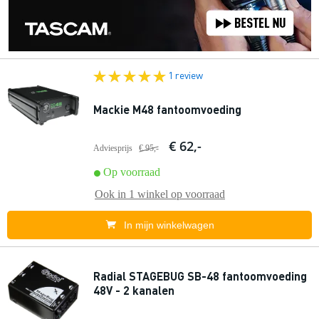
1 review
Mackie M48 fantoomvoeding
€ 62,-
Adviesprijs
€ 95,-
Op voorraad
Ook in
1 winkel
op voorraad
In mijn winkelwagen
Radial STAGEBUG SB-48 fantoomvoeding
48V - 2 kanalen